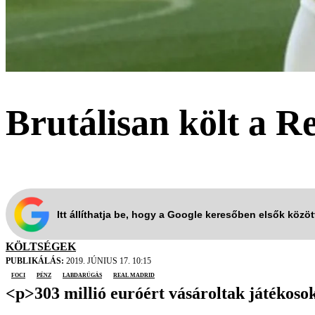
Brutálisan költ a Re
Itt állíthatja be, hogy a Google keresőben elsők közö
KÖLTSÉGEK
PUBLIKÁLÁS:
2019. JÚNIUS 17. 10:15
foci
pénz
labdarúgás
Real Madrid
<p>303 millió euróért vásároltak játékoso