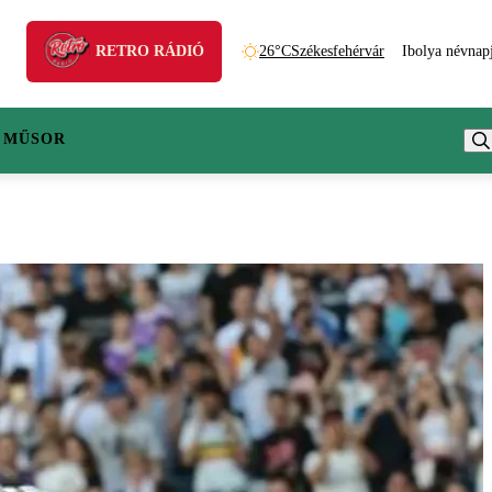
RETRO RÁDIÓ
26°C
Székesfehérvár
Ibolya névnap
 MŰSOR