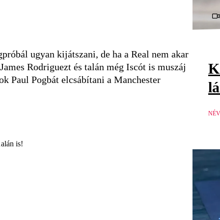
gpróbál ugyan kijátszani, de ha a Real nem akar
K
, James Rodriguezt és talán még Iscót is muszáj
nok Paul Pogbát elcsábítani a Manchester
l
NÉV
alán is!