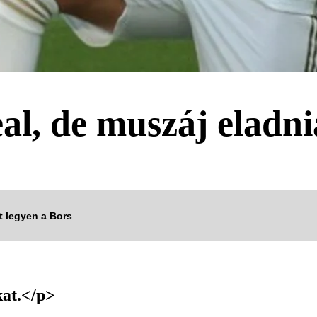
al, de muszáj eladni
tt legyen a Bors
kat.</p>