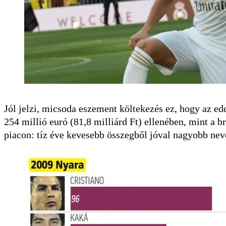
Jól jelzi, micsoda eszement költekezés ez, hogy az edd
254 millió euró (81,8 milliárd Ft) ellenében, mint a 
piacon: tíz éve kevesebb összegből jóval nagyobb nev