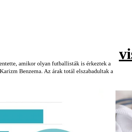
v
ntette, amikor olyan futballisták is érkeztek a
a Karizm Benzema. Az árak totál elszabadultak a