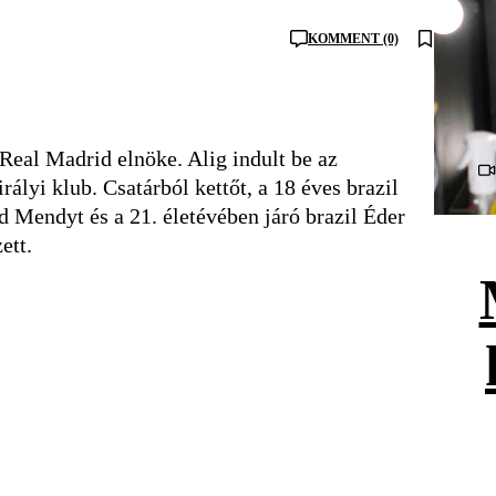
KOMMENT (0)
 Real Madrid elnöke. Alig indult be az
irályi klub. Csatárból kettőt, a 18 éves brazil
d Mendyt és a 21. életévében járó brazil Éder
zett.