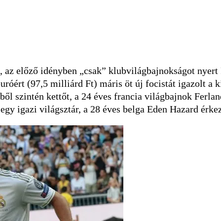
z, az előző idényben „csak” klubvilágbajnokságot nyert
róért (97,5 milliárd Ft) máris öt új focistát igazolt a k
ől szintén kettőt, a 24 éves francia világbajnok Ferlan
 egy igazi világsztár, a 28 éves belga Eden Hazard érke