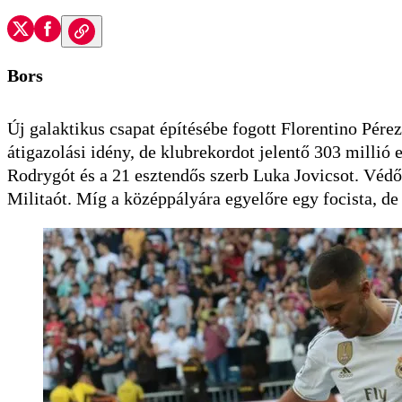
Bors
Új galaktikus csapat építésébe fogott Florentino Pére
átigazolási idény, de klubrekordot jelentő 303 millió eu
Rodrygót és a 21 esztendős szerb Luka Jovicsot. Védőb
Militaót. Míg a középpályára egyelőre egy focista, de