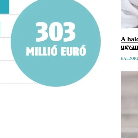
A hal
ugyana
HALDOKL