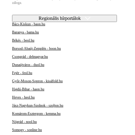
záloga.
Regionális hírportálok
Bács-Kiskun - baon.hu
Baranya - bama.hu
Békés - beol.hu
Borsod-Abaúj-Zemplén - boon.hu
Csongrád - delmagyar.hu
Dunaújváros - duol.hu
Fejér - feol.hu
Győr-Moson-Sopron - kisalfold.hu
Hajdú-Bihar - haon.hu
Heves - heol.hu
Jász-Nagykun-Szolnok - szoljon.hu
Komárom-Esztergom - kemma.hu
Nógrád - nool.hu
Somogy - sonline.hu