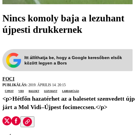
Nincs komoly baja a lezuhant
újpesti drukkernek
Itt állíthatja be, hogy a Google keresőben elsők
között legyen a Bors
FOCI
PUBLIKÁLÁS:
2019. ÁPRILIS 14. 20:15
Újpest
Vidi
baleset
lezuhant
labdarúgás
<p>Hétfőn hazatérhet az a balesetet szenvedett újpe
járt a Mol Vidi–Újpest focimeccsen.</p>