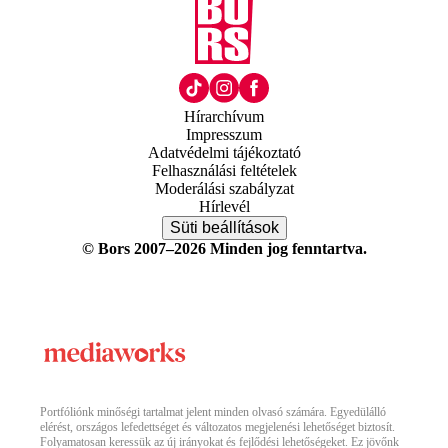
Hírarchívum
Impresszum
Adatvédelmi tájékoztató
Felhasználási feltételek
Moderálási szabályzat
Hírlevél
Süti beállítások
© Bors 2007–2026 Minden jog fenntartva.
Portfóliónk minőségi tartalmat jelent minden olvasó számára. Egyedülálló
elérést, országos lefedettséget és változatos megjelenési lehetőséget biztosít.
Folyamatosan keressük az új irányokat és fejlődési lehetőségeket. Ez jövőnk