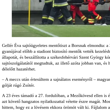
Gellér Éva sajtóügyeletes mentőtiszt a Borsnak elmondta: a 
gyanújával előbb a stadiont biztosító mentők vették kezelésbe
állapotát, és beszállította a székesfehérvári Szent György kó
sajtószolgálatától megtudtuk, az illető azóta jobban van, és
délelőtt hazatérhet.
– A meccs után értesültem a sajnálatos eseményről – magyar
gólját rúgó Zsótér.
A 23 éves támadó a 27. fordulóban, a Mezőkövesd ellen is é
azt követő hangzatos nyilatkozattal vétette észre magát. Mo
hittem, hogy ez a lövésem ekkora örömöt vált ki. Fájlalom a 