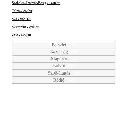
Szabolcs-Szatmár-Bereg - szon.hu
Tolna - teol.hu
Vas - vaol.hu
Veszprém - veol.hu
Zala - zaol.hu
Közélet
Gazdaság
Magazin
Bulvár
Szolgáltatás
Rádió