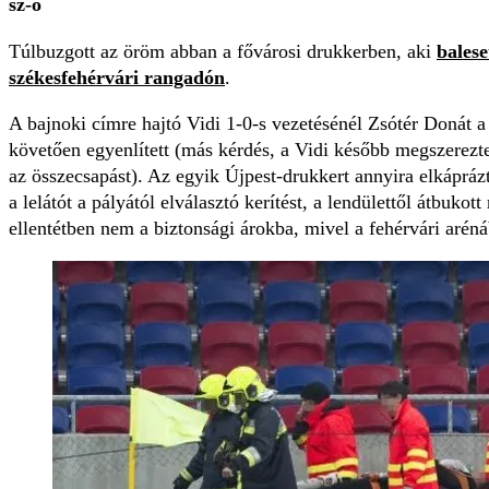
sz-ó
Túlbuzgott az öröm abban a fővárosi drukkerben, aki
balese
székesfehérvári rangadón
.
A bajnoki címre hajtó Vidi 1-0-s vezetésénél Zsótér Donát a
követően egyenlített (más kérdés, a Vidi később megszerezt
az összecsapást). Az egyik Újpest-drukkert annyira elkáprá
a lelátót a pályától elválasztó kerítést, a lendülettől átbukot
ellentétben nem a biztonsági árokba, mivel a fehérvári arén