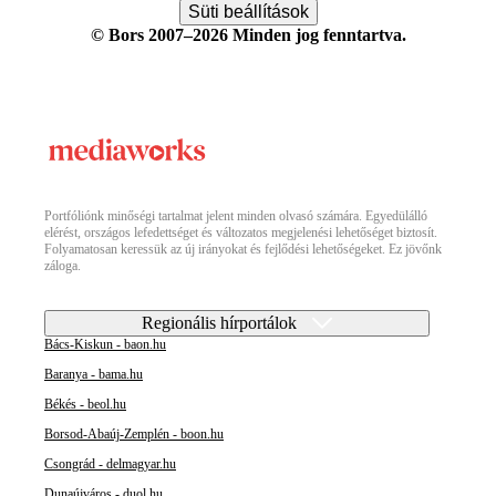
Süti beállítások
© Bors 2007–2026 Minden jog fenntartva.
Portfóliónk minőségi tartalmat jelent minden olvasó számára. Egyedülálló
elérést, országos lefedettséget és változatos megjelenési lehetőséget biztosít.
Folyamatosan keressük az új irányokat és fejlődési lehetőségeket. Ez jövőnk
záloga.
Regionális hírportálok
Bács-Kiskun - baon.hu
Baranya - bama.hu
Békés - beol.hu
Borsod-Abaúj-Zemplén - boon.hu
Csongrád - delmagyar.hu
Dunaújváros - duol.hu