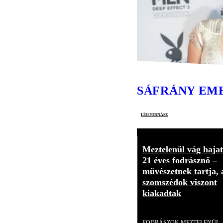
SÁFRÁNY EM
légtornász
Meztelenül vág hajat
21 éves fodrásznő –
művészetnek tartja, 
szomszédok viszont
kiakadtak
Videó
FODRÁSZOK MEZTELENÜL