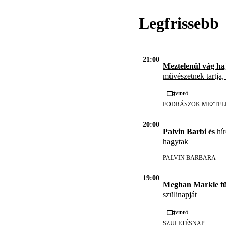
Legfrissebb
21:00
Meztelenül vág ha
művészetnek tartja,
Videó
FODRÁSZOK MEZTEL
20:00
Palvin Barbi és
hír
hagytak
PALVIN BARBARA
19:00
Meghan Markle f
szülinapját
Videó
SZÜLETÉSNAP