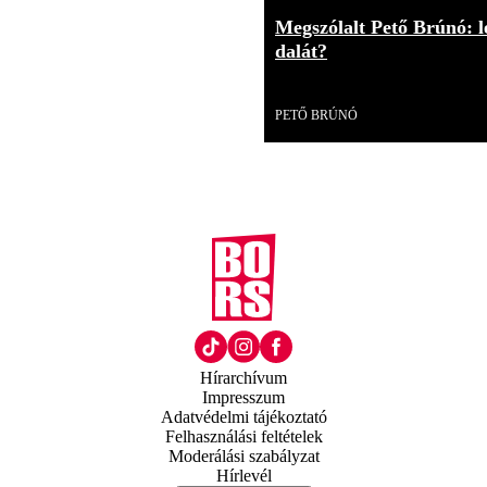
Megszólalt Pető Brúnó: l
dalát?
Videó
PETŐ BRÚNÓ
Hírarchívum
Impresszum
Adatvédelmi tájékoztató
Felhasználási feltételek
Moderálási szabályzat
Hírlevél