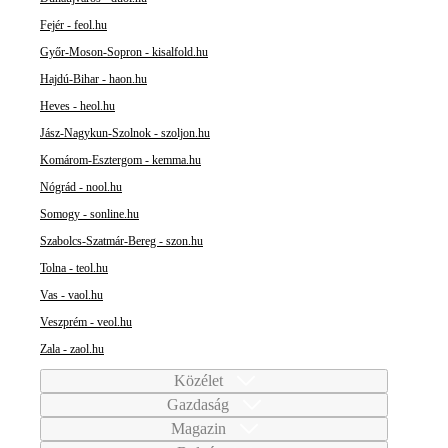
Fejér - feol.hu
Győr-Moson-Sopron - kisalfold.hu
Hajdú-Bihar - haon.hu
Heves - heol.hu
Jász-Nagykun-Szolnok - szoljon.hu
Komárom-Esztergom - kemma.hu
Nógrád - nool.hu
Somogy - sonline.hu
Szabolcs-Szatmár-Bereg - szon.hu
Tolna - teol.hu
Vas - vaol.hu
Veszprém - veol.hu
Zala - zaol.hu
Közélet
Gazdaság
Magazin