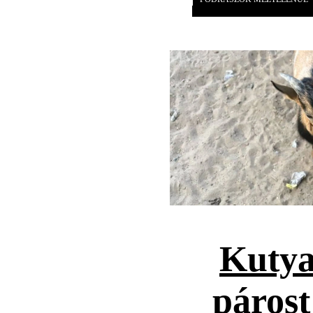
Kutya
párost