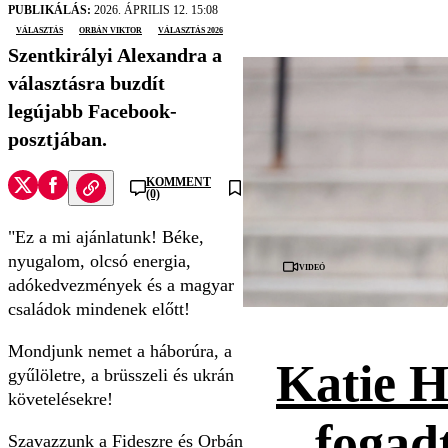
PUBLIKÁLÁS:
2026. ÁPRILIS 12. 15:08
választás
orbán viktor
Választás 2026
Szentkirályi Alexandra a
választásra buzdít
legújabb Facebook-
posztjában.
KOMMENT
(0)
"Ez a mi ajánlatunk! Béke,
nyugalom, olcsó energia,
Videó
adókedvezmények és a magyar
családok mindenek előtt!
Mondjunk nemet a háborúra, a
Katie H
gyűlöletre, a brüsszeli és ukrán
követelésekre!
fogad
Szavazzunk a Fideszre és Orbán