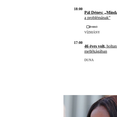
18:00
Pál Dénes: „Mind
a problémának”
Videó
VÍZHIÁNY
17:00
46 éves volt,
holtan
mellékágában
DUNA