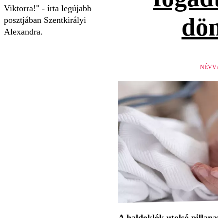
Viktorra!" - írta legújabb
dön
posztjában Szentkirályi
Alexandra.
NÉVV
A haldoklók utolsó pillan