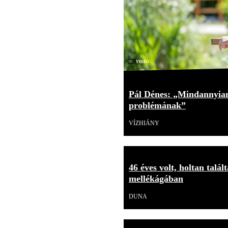
Videó
Pál Dénes: „Mindannyian
problémának”
VÍZHIÁNY
46 éves volt, holtan talá
mellékágában
DUNA