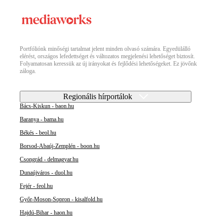
Portfóliónk minőségi tartalmat jelent minden olvasó számára. Egyedülálló
elérést, országos lefedettséget és változatos megjelenési lehetőséget biztosít.
Folyamatosan keressük az új irányokat és fejlődési lehetőségeket. Ez jövőnk
záloga.
Regionális hírportálok
Bács-Kiskun - baon.hu
Baranya - bama.hu
Békés - beol.hu
Borsod-Abaúj-Zemplén - boon.hu
Csongrád - delmagyar.hu
Dunaújváros - duol.hu
Fejér - feol.hu
Győr-Moson-Sopron - kisalfold.hu
Hajdú-Bihar - haon.hu