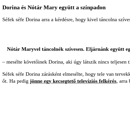
Dorina és Nótár Mary együtt a színpadon
Séfek séfe Dorina arra a kérdésre, hogy kivel táncolna szíve
Nótár Maryvel táncolnék szívesen. Eljárnánk együtt eg
–
mesélte követőinek Dorina, aki úgy látszik nincs teljesen 
Séfek séfe Dorina zárásként elmesélte, hogy tele van tervek
őt. Ha pedig
jönne egy kecsegtető televíziós felkérés
, arra