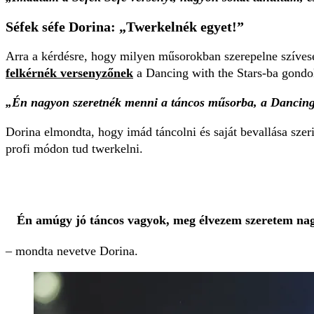
Séfek séfe Dorina: „Twerkelnék egyet!”
Arra a kérdésre, hogy milyen műsorokban szerepelne szívese
felkérnék versenyzőnek
a Dancing with the Stars-ba gondo
„Én nagyon szeretnék menni a táncos műsorba, a Dancing
Dorina elmondta, hogy imád táncolni és saját bevallása szer
profi módon tud twerkelni.
Én amúgy jó táncos vagyok, meg élvezem szeretem nag
– mondta nevetve Dorina.