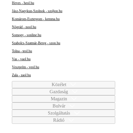
Heves - heol.hu
Jász-Nagykun-Szolnok - szoljon.hu
Komárom-Esztergom - kemma.hu
Nógrád - nool.hu
Somogy - sonline.hu
Szabolcs-Szatmár-Bereg - szon.hu
Tolna - teol.hu
Vas - vaol.hu
Veszprém - veol.hu
Zala - zaol.hu
Közélet
Gazdaság
Magazin
Bulvár
Szolgáltatás
Rádió