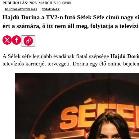
PUBLIKÁLÁS:
2026. MÁRCIUS 10. 08:00
Dancing with the Sars
Nótár Mary
Hajdú Dorina a TV2-n futó Séfek Séfe című nagy sike
ért a számára, ő itt nem áll meg, folytatja a televízi
A Séfek séfe legújabb évadának fiatal szépsége
Hajdú Dori
televíziós karrierjét tervezgeti. Dorina egy élő online beje