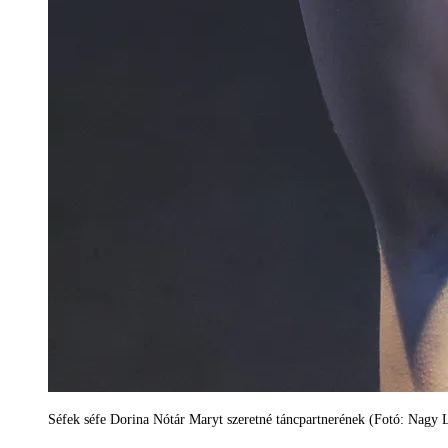
Séfek séfe Dorina Nótár Maryt szeretné táncpartnerének (Fotó: Nagy 