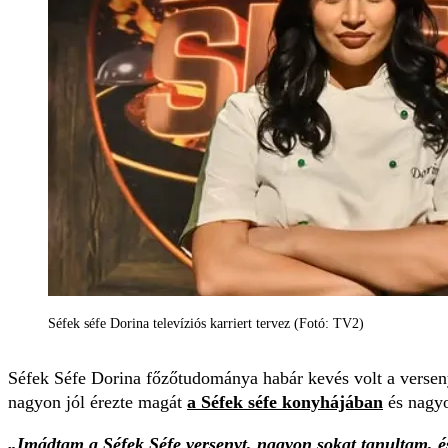
Séfek séfe Dorina televíziós karriert tervez (Fotó: TV2)
Séfek Séfe Dorina főzőtudománya habár kevés volt a verseny
nagyon jól érezte magát
a Séfek séfe konyhájában
és nagyo
„Imádtam a Séfek Séfe versenyt, nagyon sokat tanultam, é