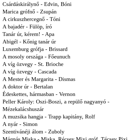
Csárdáskirálynő - Edvin, Bóni
Marica grófnő - Zsupán
A cirkuszhercegnő - Tóni
A bajadér - Fülöp, író
Tanár úr, kérem! - Apa
Abigél - Kőnig tanár úr
Luxemburg grófja - Brissard
A mosoly országa - Főeunuch
A víg özvegy - St. Brioche
A víg özvegy - Cascada
A Mester és Margarita - Dismas
A doktor úr - Bertalan
Édeskettes, hármasban - Vernon
Peller Károly: Oszi-Boszi, a repülő nagyanyó -
Mézekalácshuszár
A muzsika hangja - Trapp kapitány, Rolf
A nyár - Simon
Szentivánéji álom - Zuboly
Mágnás Miska - Miska, Récsey Mixi gróf, Técsey Pixi