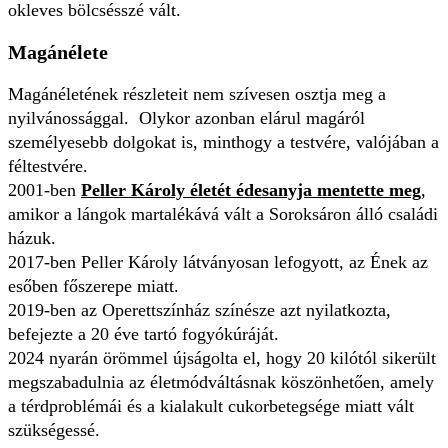
okleves bölcsésszé vált.
Magánélete
Magánéletének részleteit nem szívesen osztja meg a
nyilvánossággal. Olykor azonban elárul magáról
személyesebb dolgokat is, minthogy a testvére, valójában a
féltestvére.
2001-ben
Peller Károly életét édesanyja mentette meg
,
amikor a lángok martalékává vált a Soroksáron álló családi
házuk.
2017-ben Peller Károly látványosan lefogyott, az Ének az
esőben főszerepe miatt.
2019-ben az Operettszínház színésze azt nyilatkozta,
befejezte a 20 éve tartó fogyókúráját.
2024 nyarán örömmel újságolta el, hogy 20 kilótól sikerült
megszabadulnia az életmódváltásnak köszönhetően, amely
a térdproblémái és a kialakult cukorbetegsége miatt vált
szükségessé.