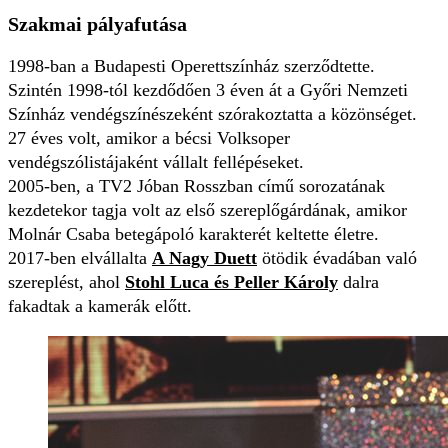
Szakmai pályafutása
1998-ban a Budapesti Operettszínház szerződtette.
Szintén 1998-tól kezdődően 3 éven át a Győri Nemzeti
Színház vendégszínészeként szórakoztatta a közönséget.
27 éves volt, amikor a bécsi Volksoper
vendégszólistájaként vállalt fellépéseket.
2005-ben, a TV2 Jóban Rosszban című sorozatának
kezdetekor tagja volt az első szereplőgárdának, amikor
Molnár Csaba betegápoló karakterét keltette életre.
2017-ben elvállalta
A Nagy Duett
ötödik évadában való
szereplést, ahol
Stohl Luca és Peller Károly
dalra
fakadtak a kamerák előtt.