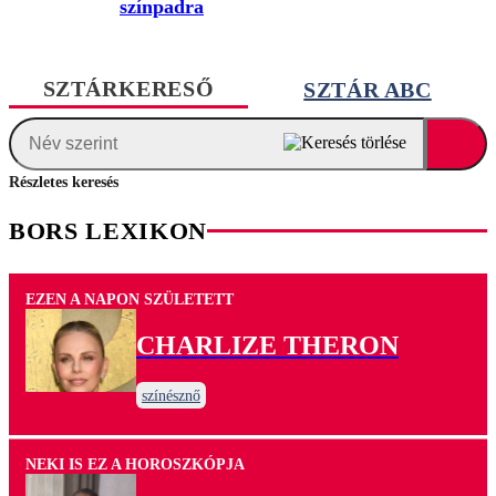
színpadra
SZTÁRKERESŐ
SZTÁR ABC
Részletes keresés
BORS LEXIKON
EZEN A NAPON SZÜLETETT
CHARLIZE THERON
színésznő
NEKI IS EZ A HOROSZKÓPJA