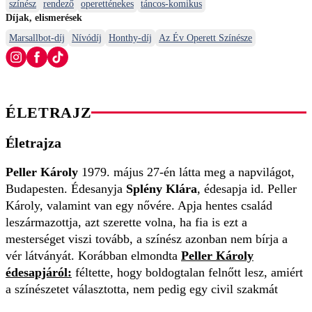
színész
rendező
operetténekes
táncos-komikus
Díjak, elismerések
Marsallbot-díj
Nívódíj
Honthy-díj
Az Év Operett Színésze
ÉLETRAJZ
Életrajza
Peller Károly
1979. május 27-én látta meg a napvilágot,
Budapesten. Édesanyja
Splény Klára
, édesapja id. Peller
Károly, valamint van egy nővére. Apja hentes család
leszármazottja, azt szerette volna, ha fia is ezt a
mesterséget viszi tovább, a színész azonban nem bírja a
vér látványát. Korábban elmondta
Peller Károly
édesapjáról:
féltette, hogy boldogtalan felnőtt lesz, amiért
a színészetet választotta, nem pedig egy civil szakmát