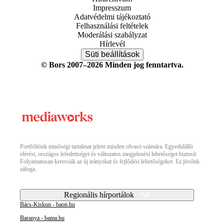
Impresszum
Adatvédelmi tájékoztató
Felhasználási feltételek
Moderálási szabályzat
Hírlevél
Süti beállítások
© Bors 2007–2026 Minden jog fenntartva.
Portfóliónk minőségi tartalmat jelent minden olvasó számára. Egyedülálló
elérést, országos lefedettséget és változatos megjelenési lehetőséget biztosít.
Folyamatosan keressük az új irányokat és fejlődési lehetőségeket. Ez jövőnk
záloga.
Regionális hírportálok
Bács-Kiskun - baon.hu
Baranya - bama.hu