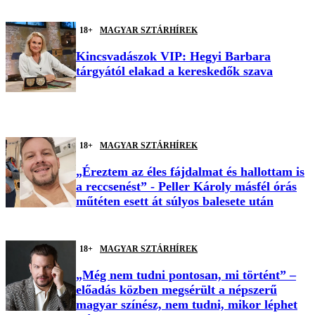
18+
MAGYAR SZTÁRHÍREK
Kincsvadászok VIP: Hegyi Barbara
tárgyától elakad a kereskedők szava
18+
MAGYAR SZTÁRHÍREK
„Éreztem az éles fájdalmat és hallottam is
a reccsenést” - Peller Károly másfél órás
műtéten esett át súlyos balesete után
18+
MAGYAR SZTÁRHÍREK
„Még nem tudni pontosan, mi történt” –
előadás közben megsérült a népszerű
magyar színész, nem tudni, mikor léphet