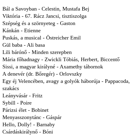
Bál a Savoyban - Celestin, Mustafa Bej
Viktória - 67. Rácz Jancsi, tisztiszolga
Szépség és a szörnyeteg - Gaston
Kánkán - Etienne
Puskás, a musical - Östreicher Emil
Gül baba - Ali basa
Lili bárónő - Minden szerepben
Mária főhadnagy - Zwickli Tóbiás, Herbert, Biccentő
Sissi, a magyar királyné - Axamethy tábornok
A denevér (dr. Bőregér) - Orlovszky
Egy éj Velencében, avagy a golyók háborúja - Pappacoda,
szakács
Leányvásár - Fritz
Sybill - Poire
Párizsi élet - Bobinet
Menyasszonytánc - Gáspár
Hello, Dolly! - Barnaby
Csárdáskirálynő - Bóni