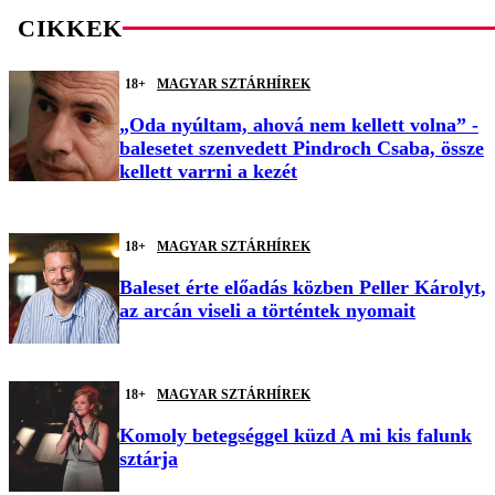
CIKKEK
18+
MAGYAR SZTÁRHÍREK
„Oda nyúltam, ahová nem kellett volna” -
balesetet szenvedett Pindroch Csaba, össze
kellett varrni a kezét
18+
MAGYAR SZTÁRHÍREK
Baleset érte előadás közben Peller Károlyt,
az arcán viseli a történtek nyomait
18+
MAGYAR SZTÁRHÍREK
Komoly betegséggel küzd A mi kis falunk
sztárja