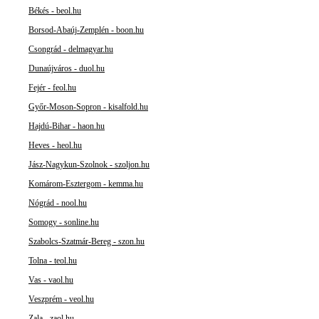
Békés - beol.hu
Borsod-Abaúj-Zemplén - boon.hu
Csongrád - delmagyar.hu
Dunaújváros - duol.hu
Fejér - feol.hu
Győr-Moson-Sopron - kisalfold.hu
Hajdú-Bihar - haon.hu
Heves - heol.hu
Jász-Nagykun-Szolnok - szoljon.hu
Komárom-Esztergom - kemma.hu
Nógrád - nool.hu
Somogy - sonline.hu
Szabolcs-Szatmár-Bereg - szon.hu
Tolna - teol.hu
Vas - vaol.hu
Veszprém - veol.hu
Zala - zaol.hu