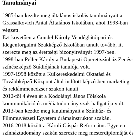
Tanulmányai
1985-ban kezdte meg általános iskolás tanulmányait a
Grassalkovich Antal Általános Iskolában, ahol 1993-ban
végzett.
Ezt követően a Gundel Károly Vendéglátóipari és
Idegenforgalmi Szakképző Iskolában tanult tovább, itt
szerezte meg az érettségi bizonyítványát 1997-ben.
1998-ban Peller Károly a Budapesti Operettszínház Zenés-
színészképző Stúdiójának tanulója volt.
1997-1998 között a Külkereskedelmi Oktatási és
Továbbképző Központ által indított képzésben marketing-
és reklámmenedzser szakon tanult.
2012-től 4 éven át a Kodolányi János Főiskola
kommunikáció és médiatudomány szak hallgatója volt.
2013-ban kezdte meg tanulmányait a Színház- és
Filmművészeti Egyetem drámainstruktor szakán.
2016-2018 között a Károli Gáspár Református Egyetem
színháztudomány szakán szerezte meg mesterdiplomáját és