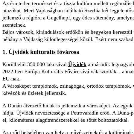
Az érintetlen természet és a tiszta kultúra mellett regionáli
utazókat. Mert Vajdaságban található Szerbia két legjelentő
jellemző a régióra a Gugelhupf, egy édes sütemény, amelyn
szentelnek.
Bájos városok, kirándulások erdőkön és hegyeken keresztül v
néhány a Vajdaság különlegességei közül. Ezért nem szabad 
1. Újvidék kulturális fővárosa
Körülbelül 350 000 lakosával
Újvidék
a második legnagyobb
2022-ben Európa Kulturális Fővárosává választották – annak
EU-nak.
A városképet templomok, zsinagógák, ortodox templomok, 
kávézók és üzletek jellemzik.
A Dunán átvezető hidak is jellemzik a városképet. Az egyik 
hídja. Újvidék nevezetessége a Petrovaradin erőd. A Duna-pa
el, kilométeres alagútrendszerekkel és sötét boltozatokkal.
Az erőd belsejében van hely a művészetnek és a kultúrának;