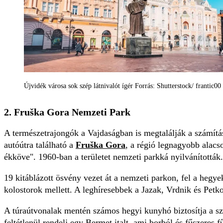
Újvidék városa sok szép látnivalót ígér Forrás: Shutterstock/ frantic00
2. Fruška Gora Nemzeti Park
A természetrajongók a Vajdaságban is megtalálják a számítá
autóútra található a
Fruška Gora
, a régió legnagyobb alac
ékköve". 1960-ban a területet nemzeti parkká nyilvánították.
19 kitáblázott ösvény vezet át a nemzeti parkon, fel a hegy
kolostorok mellett. A leghíresebbek a Jazak, Vrdnik és Petk
A túraútvonalak mentén számos hegyi kunyhó biztosítja a sz
feltétlenül rendelj egy Bermet italt, ami borból és fűszeres