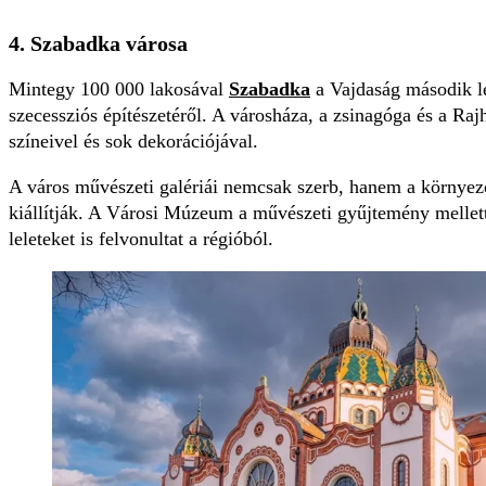
4. Szabadka városa
Mintegy 100 000 lakosával
Szabadka
a Vajdaság második l
szecessziós építészetéről. A városháza, a zsinagóga és a Raj
színeivel és sok dekorációjával.
A város művészeti galériái nemcsak szerb, hanem a környez
kiállítják. A Városi Múzeum a művészeti gyűjtemény mellet
leleteket is felvonultat a régióból.