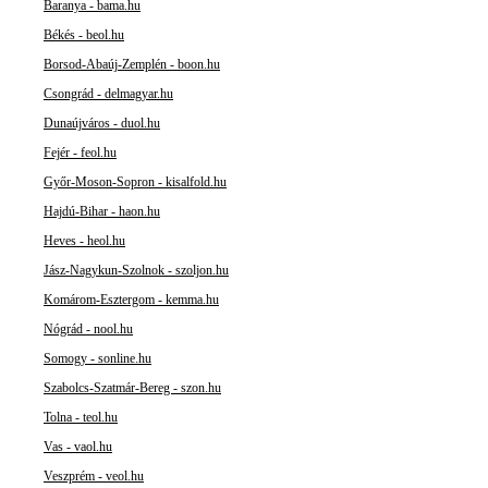
Baranya - bama.hu
Békés - beol.hu
Borsod-Abaúj-Zemplén - boon.hu
Csongrád - delmagyar.hu
Dunaújváros - duol.hu
Fejér - feol.hu
Győr-Moson-Sopron - kisalfold.hu
Hajdú-Bihar - haon.hu
Heves - heol.hu
Jász-Nagykun-Szolnok - szoljon.hu
Komárom-Esztergom - kemma.hu
Nógrád - nool.hu
Somogy - sonline.hu
Szabolcs-Szatmár-Bereg - szon.hu
Tolna - teol.hu
Vas - vaol.hu
Veszprém - veol.hu