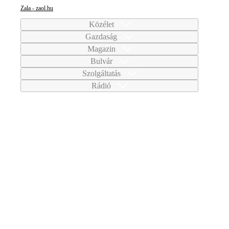
Zala - zaol.hu
Közélet
Gazdaság
Magazin
Bulvár
Szolgáltatás
Rádió