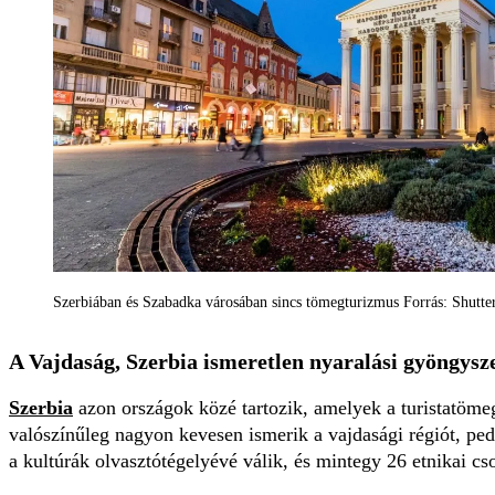
Szerbiában és Szabadka városában sincs tömegturizmus Forrás: Shutt
A Vajdaság, Szerbia ismeretlen nyaralási gyöngys
Szerbia
azon országok közé tartozik, amelyek a turistatömeg
valószínűleg nagyon kevesen ismerik a vajdasági régiót, pe
a kultúrák olvasztótégelyévé válik, és mintegy 26 etnikai cs