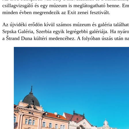
csillagvizsgáló és egy múzeum is meglátogatható benne. Eme
minden évben megrendezik az Exit zenei fesztivált.
Az újvidéki erődön kívül számos múzeum és galéria találha
Srpska Galéria, Szerbia egyik legrégebbi galériája. Ha nyáron
a Štrand Duna kültéri medencéhez. A folyóban úszás után n