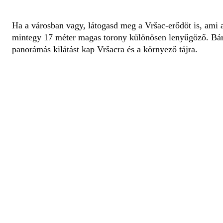
Ha a városban vagy, látogasd meg a Vršac-erődöt is, ami a 
mintegy 17 méter magas torony különösen lenyűgöző. Bárk
panorámás kilátást kap Vršacra és a környező tájra.