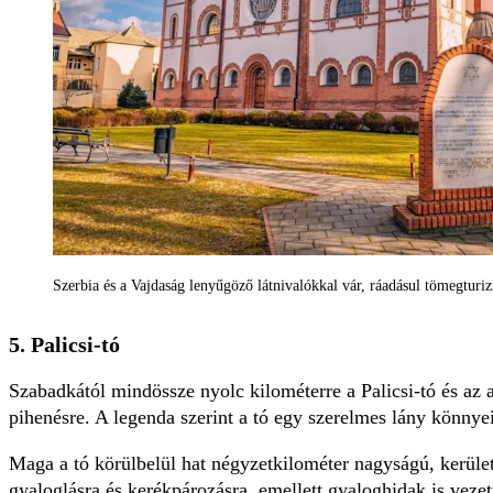
Szerbia és a Vajdaság lenyűgöző látnivalókkal vár, ráadásul tömegturiz
5. Palicsi-tó
Szabadkától mindössze nyolc kilométerre a Palicsi-tó és az 
pihenésre. A legenda szerint a tó egy szerelmes lány könnyei
Maga a tó körülbelül hat négyzetkilométer nagyságú, kerület
gyaloglásra és kerékpározásra, emellett gyaloghidak is vezet