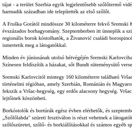
tájat - a terület Szerbia egyik legjelentősebb szőlőtermő vi
harmadik században ide telepítették az első szőlőt.
A Fruška Gorától mindössze 30 kilométerre fekvő Sremski K
évszázados borhagyomány. Szeptemberben itt ünneplik a szür
regionális borok kóstolhatók, a Živanović családi borospincé
ismertetik meg a látogatókkal.
Minden év júniusának utolsó hétvégéjén Sremski Karlovciban
Színesen feldíszítik a házakat, sőt Bundt süteménysütő vers
Sremski Karlovcitól mintegy 160 kilométerre található Vrša
történelmi régióban, amely Szerbián, Románián és Magyarors
fekszik a Vršac-hegység, egy erdős alacsony hegység. Vršac
lejtőinek köszönheti.
Borkóstolók és bortúrák egész évben elérhetők, és szeptem
„Szőlőlabda" szüreti fesztiválon is részt vehetnek a látogat
szőlőszüretet, szőlő- és borkiállításokkal és számos egyéb sp