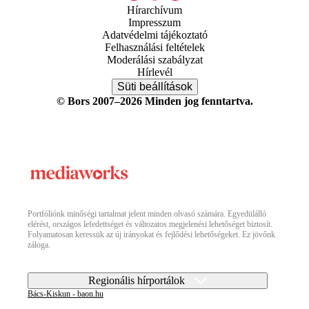
Hírarchívum
Impresszum
Adatvédelmi tájékoztató
Felhasználási feltételek
Moderálási szabályzat
Hírlevél
Süti beállítások
© Bors 2007–2026 Minden jog fenntartva.
Portfóliónk minőségi tartalmat jelent minden olvasó számára. Egyedülálló
elérést, országos lefedettséget és változatos megjelenési lehetőséget biztosít.
Folyamatosan keressük az új irányokat és fejlődési lehetőségeket. Ez jövőnk
záloga.
Regionális hírportálok
Bács-Kiskun - baon.hu