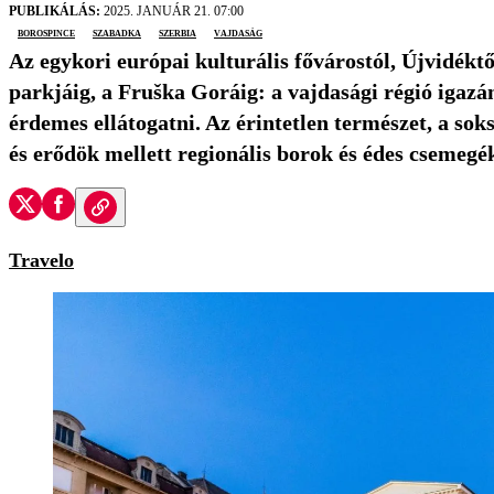
PUBLIKÁLÁS:
2025. JANUÁR 21. 07:00
borospince
Szabadka
Szerbia
Vajdaság
Az egykori európai kulturális fővárostól, Újvidékt
parkjáig, a Fruška Goráig: a vajdasági régió igazá
érdemes ellátogatni. Az érintetlen természet, a so
és erődök mellett regionális borok és édes csemegék
Travelo