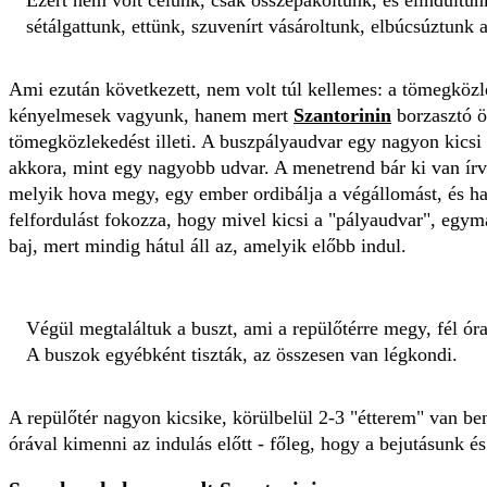
sétálgattunk, ettünk, szuvenírt vásároltunk, elbúcsúztunk a
Ami ezután következett, nem volt túl kellemes: a tömegköz
kényelmesek vagyunk, hanem mert
Szantorinin
borzasztó ö
tömegközlekedést illeti. A buszpályaudvar egy nagyon kicsi
akkora, mint egy nagyobb udvar. A menetrend bár ki van írv
melyik hova megy, egy ember ordibálja a végállomást, és h
felfordulást fokozza, hogy mivel kicsi a "pályaudvar", egymá
baj, mert mindig hátul áll az, amelyik előbb indul.
Végül megtaláltuk a buszt, ami a repülőtérre megy, fél óra 
A buszok egyébként tiszták, az összesen van légkondi.
A repülőtér nagyon kicsike, körülbelül 2-3 "étterem" van ben
órával kimenni az indulás előtt - főleg, hogy a bejutásunk és