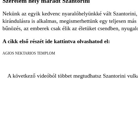
Szerelem hely maradt Szantorini
Nekünk az egyik kedvenc nyaralóhelyünkké vált Szantorini, 
kirándulásra is alkalmas, megismerhettünk egy teljesen más k
bűnözés, az emberek csak élik az életüket csendben, nyuga
A cikk első részét ide kattintva olvashatod el:
AGIOS NEKTARIOS TEMPLOM
A következő videóból többet megtudhatsz Szantorini vulká