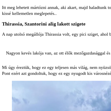
Itt meg lehetett mártózni annak, aki akart, majd haladtunk t
kissé kellemetlen meglepetés..
Thirassia, Szantorini alig lakott szigete
A nap utolsó megállója Thirassia volt, egy pici sziget, ahol
Nagyon kevés lakója van, az ott élők mezőgazdasággal és 
Mi úgy éreztük, hogy ez egy teljesen más világ, nem nyüzsögn
Pont ezért azt gondoltuk, hogy ez egy nyugodt kis városnézé