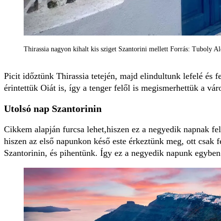
Thirassia nagyon kihalt kis sziget Szantorini mellett Forrás: Tuboly A
Picit időztünk Thirassia tetején, majd elindultunk lefelé és f
érintettük Oiát is, így a tenger felől is megismerhettük a vár
Utolsó nap Szantorinin
Cikkem alapján furcsa lehet,hiszen ez a negyedik napnak fel
hiszen az első napunkon késő este érkeztünk meg, ott csak fe
Szantorinin, és pihentünk. Így ez a negyedik napunk egyben 