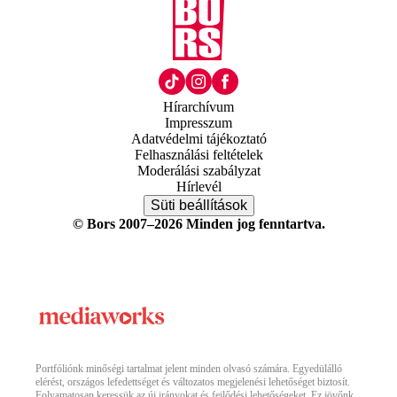
Hírarchívum
Impresszum
Adatvédelmi tájékoztató
Felhasználási feltételek
Moderálási szabályzat
Hírlevél
Süti beállítások
© Bors 2007–2026 Minden jog fenntartva.
Portfóliónk minőségi tartalmat jelent minden olvasó számára. Egyedülálló
elérést, országos lefedettséget és változatos megjelenési lehetőséget biztosít.
Folyamatosan keressük az új irányokat és fejlődési lehetőségeket. Ez jövőnk