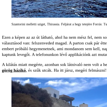
Szantorini melletti sziget, Thirassia. Feljárat a hegy tetejére Forrás: 
Ezen a képen az az út látható, ahol ha nem mész fel, nem sok
választásod van: felszenveded magad. A parton csak pár étte
embert próbáló hegymenetnek, ami mondanom sem kell, nag
kaptunk levegőt. A telefonunkon lévő applikációnk azt mutatt
A kilátás miatt megérte, azonban sok látnivaló nem volt a heg
görög házikó
, és szűk utcák. Ha itt jársz, megéri felmászni!