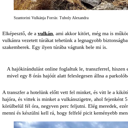
Szantorini Vulkánja Forrás: Tuboly Alexandra
Elképesztő, de a
vulkán
, ami akkor kitört, még ma is műkö
vulkánra vezetett túrákat tehetünk a legnagyobb biztonságba
szakemberek. Egy ilyen túrába vágtunk bele mi is.
A hajókirándulást online foglaltuk le, transzferrel, hiszen
mivel egy 8 órás hajóút alatt feleslegesen állna a parkolób
A transzfer a hotelünk előtt vett fel minket, és vitt le a kikö
hajóra, és vittek is minket a vulkánszigetre, ahol fejenként 
körülbelül fél óra, negyven perc feljutni. Elég meredek, ez
menni és készülni kell rá, hogy felfelé picit keményebb mene