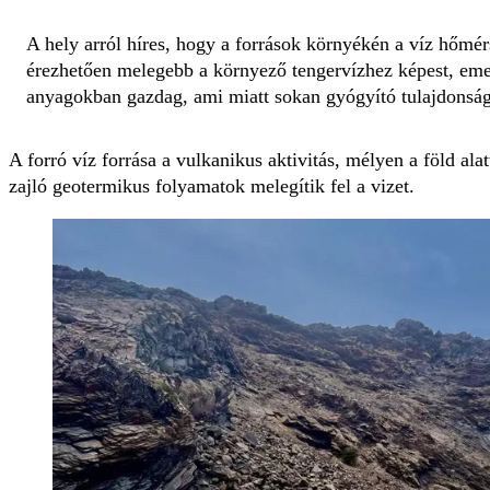
A hely arról híres, hogy a források környékén a víz hőmér
érezhetően melegebb a környező tengervízhez képest, emell
anyagokban gazdag, ami miatt sokan gyógyító tulajdonság
A forró víz forrása a vulkanikus aktivitás, mélyen a föld al
zajló geotermikus folyamatok melegítik fel a vizet.