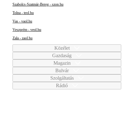
Szabolcs-Szatmár-Bereg - szon.hu
Tolna - teol.hu
Vas - vaol.hu
Veszprém - veol.hu
Zala - zaol.hu
Közélet
Gazdaság
Magazin
Bulvár
Szolgáltatás
Rádió