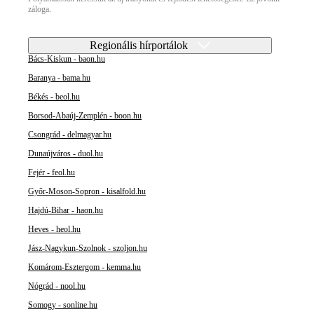
záloga.
Regionális hírportálok
Bács-Kiskun - baon.hu
Baranya - bama.hu
Békés - beol.hu
Borsod-Abaúj-Zemplén - boon.hu
Csongrád - delmagyar.hu
Dunaújváros - duol.hu
Fejér - feol.hu
Győr-Moson-Sopron - kisalfold.hu
Hajdú-Bihar - haon.hu
Heves - heol.hu
Jász-Nagykun-Szolnok - szoljon.hu
Komárom-Esztergom - kemma.hu
Nógrád - nool.hu
Somogy - sonline.hu