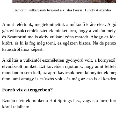
Szantorini vulkánjának tetejéről a kilátás Forrás: Tuboly Alexandra
Amint felértünk, megtekinthettük a működő krátereket. A g
gáznyílások) emlékeztettek minket arra, hogy a vulkán mé
és Szantorini ma is aktív vulkáni zóna maradt. Ahogy az i
kitört, és ki is fog még törni, ez egészen biztos. Na de pers
katasztrófához képest.
A kilátás a vulkántól eszméletlen gyönyörű volt, a környező
elvarázsolt minket. Ezt követően rájöttünk, hogy amit felfelé
mondanom sem kell, az apró kavicsok nem könnyítették me
úton, ami amúgy is csúszós volt - és még az eső is el kezdett
Forró víz a tengerben?
Ezután elvittek minket a Hot Springs-hez, vagyis a forró fo
körül található.