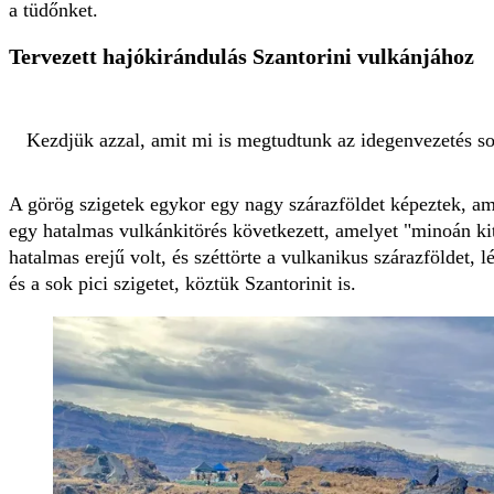
a tüdőnket.
Tervezett hajókirándulás Szantorini vulkánjához
Kezdjük azzal, amit mi is megtudtunk az idegenvezetés so
A görög szigetek egykor egy nagy szárazföldet képeztek, ami
egy hatalmas vulkánkitörés következett, amelyet "minoán ki
hatalmas erejű volt, és széttörte a vulkanikus szárazföldet, l
és a sok pici szigetet, köztük Szantorinit is.