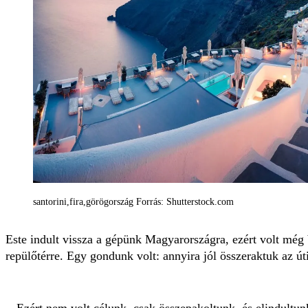
santorini,fira,görögország Forrás: Shutterstock.com
Este indult vissza a gépünk Magyarországra, ezért volt még
repülőtérre. Egy gondunk volt: annyira jól összeraktuk az út
Ezért nem volt célunk, csak összepakoltunk, és elindultunk