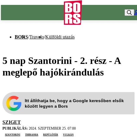
BORS
/
Travelo
/
Külföldi utazás
5 nap Szantorini - 2. rész - A
meglepő hajókirándulás
Itt állíthatja be, hogy a Google keresőben elsők
között legyen a Bors
SZIGET
PUBLIKÁLÁS:
2024. SZEPTEMBER 25. 07:00
Szantorini
Thirassia
repülőtér
vulkán