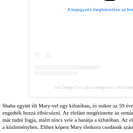
A bejegyzés megtekintése az In
San Diego Zoo (@sandiegozoo) által meg
Shaba együtt élt Mary-vel egy kifutóban, és mikor az 59 éves
engedték hozzá elbúcsúzni. Az elefánt megérintette az ormány
már tudni fogja, miért nincs vele a barátja a kifutóban. Az e
a közleményben. Ehhez képest Mary életkora csodának szám