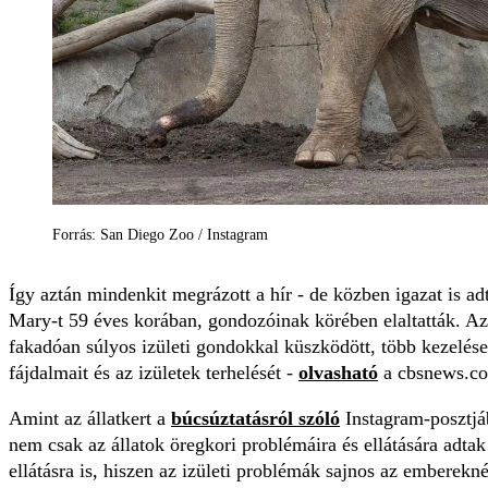
Forrás: San Diego Zoo / Instagram
Így aztán mindenkit megrázott a hír - de közben igazat is a
Mary-t 59 éves korában, gondozóinak körében elaltatták. Az
fakadóan súlyos izületi gondokkal küszködött, több kezelésen
fájdalmait és az izületek terhelését -
olvasható
a cbsnews.co
Amint az állatkert a
búcsúztatásról szóló
Instagram-posztjáb
nem csak az állatok öregkori problémáira és ellátására adta
ellátásra is, hiszen az izületi problémák sajnos az emberekn