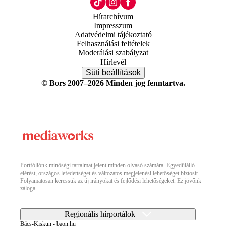
Hírarchívum
Impresszum
Adatvédelmi tájékoztató
Felhasználási feltételek
Moderálási szabályzat
Hírlevél
Süti beállítások
© Bors 2007–2026 Minden jog fenntartva.
Portfóliónk minőségi tartalmat jelent minden olvasó számára. Egyedülálló
elérést, országos lefedettséget és változatos megjelenési lehetőséget biztosít.
Folyamatosan keressük az új irányokat és fejlődési lehetőségeket. Ez jövőnk
záloga.
Regionális hírportálok
Bács-Kiskun - baon.hu