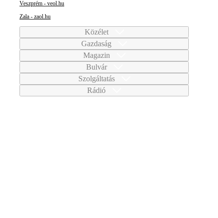
Veszprém - veol.hu
Zala - zaol.hu
Közélet
Gazdaság
Magazin
Bulvár
Szolgáltatás
Rádió