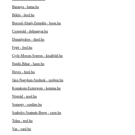
Baranya - bama.hu
Békés - beol.hu
Borsod-Abaúj-Zemplén - boon.hu
Csongrád - delmagyar.hu
Dunaújváros - duol.hu
Fejér - feol.hu
Győr-Moson-Sopron - kisalfold.hu
Hajdú-Bihar - haon.hu
Heves - heol.hu
Jász-Nagykun-Szolnok - szoljon.hu
Komárom-Esztergom - kemma.hu
Nógrád - nool.hu
Somogy - sonline.hu
Szabolcs-Szatmár-Bereg - szon.hu
Tolna - teol.hu
Vas - vaol.hu