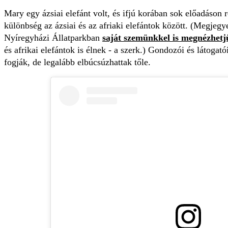
Mary egy ázsiai elefánt volt, és ifjú korában sok előadáson r
különbség az ázsiai és az afriaki elefántok között. (Megjeg
Nyíregyházi Állatparkban
saját szemünkkel is megnézhetj
és afrikai elefántok is élnek - a szerk.) Gondozói és látogatói
fogják, de legalább elbúcsúzhattak tőle.