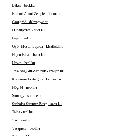
Békés - beol.hu
Borsod-Abaúj-Zemplén - boon.hu
Csongrád - delmagyar.hu
Dunaújváros - duol.hu
Fejér - feol.hu
Győr-Moson-Sopron - kisalfold.hu
Hajdú-Bihar - haon.hu
Heves - heol.hu
Jász-Nagykun-Szolnok - szoljon.hu
Komárom-Esztergom - kemma.hu
Nógrád - nool.hu
Somogy - sonline.hu
Szabolcs-Szatmár-Bereg - szon.hu
Tolna - teol.hu
Vas - vaol.hu
Veszprém - veol.hu