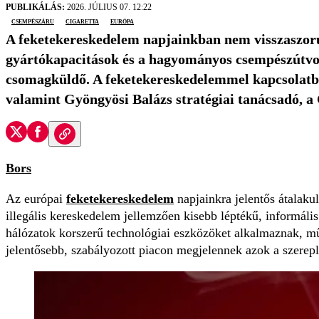
PUBLIKÁLÁS:
2026. JÚLIUS 07. 12:22
csempészáru
cigaretta
Európa
A feketekereskedelem napjainkban nem visszaszorul
gyártókapacitások és a hagyományos csempészútvona
csomagküldő. A feketekereskedelemmel kapcsolatba
valamint Gyöngyösi Balázs stratégiai tanácsadó, a 
Bors
Az európai
feketekereskedelem
napjainkra jelentős átalak
illegális kereskedelem jellemzően kisebb léptékű, informáli
hálózatok korszerű technológiai eszközöket alkalmaznak, mű
jelentősebb, szabályozott piacon megjelennek azok a szerep