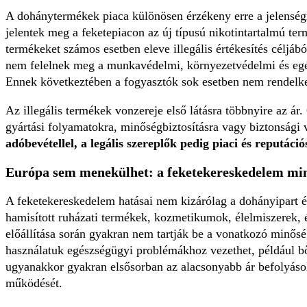
A dohánytermékek piaca különösen érzékeny erre a jelenség
jelentek meg a feketepiacon az új típusú nikotintartalmú term
termékeket számos esetben eleve illegális értékesítés céljábó
nem felelnek meg a munkavédelmi, környezetvédelmi és egés
Ennek következtében a fogyasztók sok esetben nem rendelkez
Az illegális termékek vonzereje első látásra többnyire az á
gyártási folyamatokra, minőségbiztosításra vagy biztonsági 
adóbevétellel, a legális szereplők pedig piaci és reputáci
Európa sem menekülhet: a feketekereskedelem min
A feketekereskedelem hatásai nem kizárólag a dohányipart ér
hamisított ruházati termékek, kozmetikumok, élelmiszerek, 
előállítása során gyakran nem tartják be a vonatkozó minősé
használatuk egészségügyi problémákhoz vezethet, például bőr
ugyanakkor gyakran elsősorban az alacsonyabb ár befolyásol
működését.