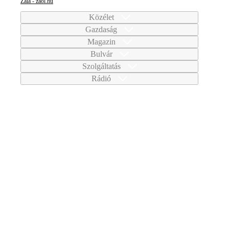
Zala - zaol.hu
Közélet
Gazdaság
Magazin
Bulvár
Szolgáltatás
Rádió