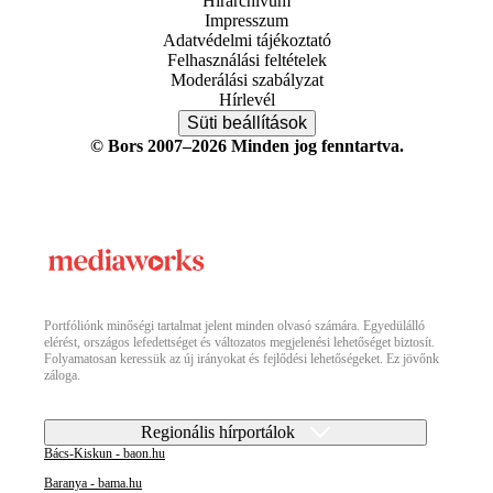
Hírarchívum
Impresszum
Adatvédelmi tájékoztató
Felhasználási feltételek
Moderálási szabályzat
Hírlevél
Süti beállítások
© Bors 2007–2026 Minden jog fenntartva.
Portfóliónk minőségi tartalmat jelent minden olvasó számára. Egyedülálló
elérést, országos lefedettséget és változatos megjelenési lehetőséget biztosít.
Folyamatosan keressük az új irányokat és fejlődési lehetőségeket. Ez jövőnk
záloga.
Regionális hírportálok
Bács-Kiskun - baon.hu
Baranya - bama.hu