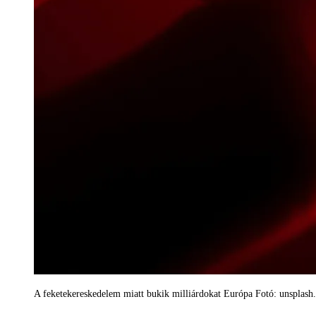
A feketekereskedelem miatt bukik milliárdokat Európa Fotó: unsplas