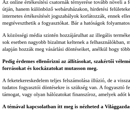
Az online értékesítési csatornák térnyerése tovább növeli a
útján, hanem különböző webáruházakon, hirdetési felületeke
internetes értékesítését jogszabályok korlátozzák, ennek el
megtéveszthetik a fogyasztókat. Bár a hatóságok folyamatosa
A közösségi média szintén hozzájárulhat az illegális termé
sok esetben nagyobb bizalmat keltenek a felhasználókban, m
alapján hozzák meg vásárlási döntéseiket, anélkül hogy több,
Pedig érdemes ellenőrizni az állításokat, szakértői vélem
forrásokat és kockázatokat mutasson meg.
A feketekereskedelem teljes felszámolása illúzió, de a viss
tudatos fogyasztói döntésekre is szükség van. A fogyasztó fe
támogat, vagy olyan hálózatokat finanszíroz, amelyek adót 
A témával kapcsolatban itt meg is nézheted a Világgazda