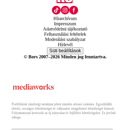
Hírarchívum
Impresszum
Adatvédelmi tájékoztató
Felhasználási feltételek
Moderálási szabályzat
Hírlevél
Süti beállítások
© Bors 2007–2026 Minden jog fenntartva.
Portfóliónk minőségi tartalmat jelent minden olvasó számára. Egyedülálló
elérést, országos lefedettséget és változatos megjelenési lehetőséget biztosít.
Folyamatosan keressük az új irányokat és fejlődési lehetőségeket. Ez jövőnk
záloga.