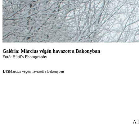
Galéria: Március végén havazott a Bakonyban
Fotó: Sütő's Photography
Március végén havazott a Bakonyban
1/15
A l