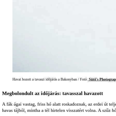
Havat hozott a tavaszi időjárás a Bakonyban / Fotó:
Sütő's Photogra
Megbolondult az időjárás: tavasszal havazott
A fák ágai vastag, friss hó alatt roskadoznak, az erdei út te
havas tájból, mintha a tél hirtelen visszatért volna. A szűz h