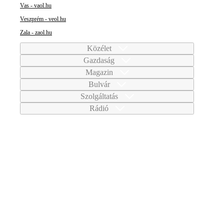
Vas - vaol.hu
Veszprém - veol.hu
Zala - zaol.hu
Közélet
Gazdaság
Magazin
Bulvár
Szolgáltatás
Rádió