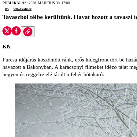
PUBLIKÁLÁS:
2026. MÁRCIUS 30. 17:00
hó
viharvadász
Tavaszból télbe kerültünk. Havat hozott a tavaszi 
KN
Furcsa időjárás köszöntött ránk, erős hidegfront tört be haz
havazott a Bakonyban. A karácsonyi filmeket idéző tájat m
hegyen és reggelre elé tárult a fehér hótakaró.