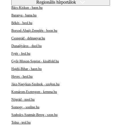
Regionális hírportálok
Bács-Kiskun - baon.hu
Baranya - bama.hu
Békés - beol.hu
Borsod-Abaúj-Zemplén - boon.hu
Csongrád - delmagyar.hu
Dunaújváros - duol.hu
Fejér - feol.hu
Győr-Moson-Sopron - kisalfold.hu
Hajdú-Bihar - haon.hu
Heves - heol.hu
Jász-Nagykun-Szolnok - szoljon.hu
Komárom-Esztergom - kemma.hu
Nógrád - nool.hu
Somogy - sonline.hu
Szabolcs-Szatmár-Bereg - szon.hu
Tolna - teol.hu