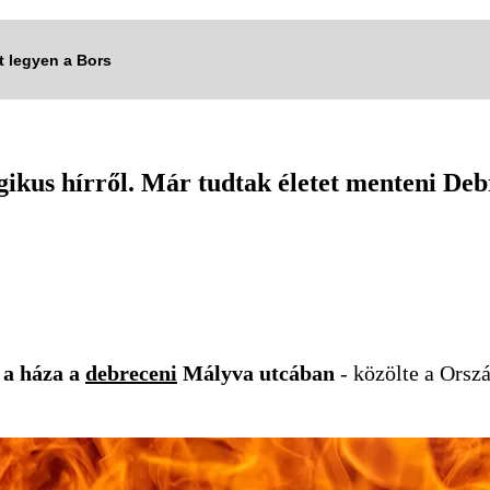
tt legyen a Bors
gikus hírről. Már tudtak életet menteni De
 a háza a
debreceni
Mályva utcában
- közölte a Orsz