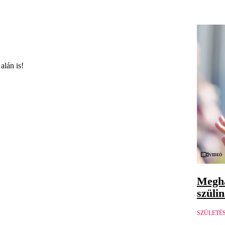
alán is!
Videó
Megha
szüli
SZÜLETÉ