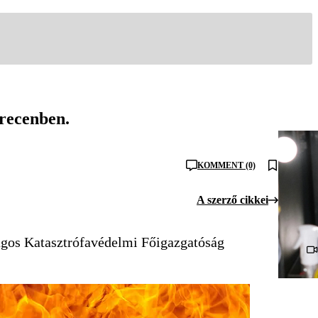
brecenben.
KOMMENT (0)
A szerző cikkei
ágos Katasztrófavédelmi Főigazgatóság