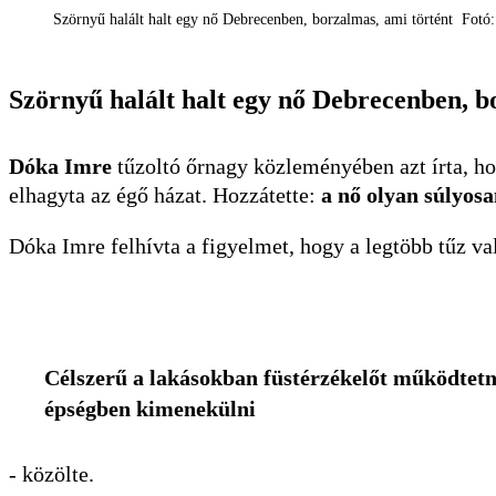
Szörnyű halált halt egy nő Debrecenben, borzalmas, ami történt Fotó:
Szörnyű halált halt egy nő Debrecenben, b
Dóka Imre
tűzoltó őrnagy közleményében azt írta, hog
elhagyta az égő házat. Hozzátette:
a nő olyan súlyos
Dóka Imre felhívta a figyelmet, hogy a legtöbb tűz v
Célszerű a lakásokban füstérzékelőt működtetni
épségben kimenekülni
- közölte.