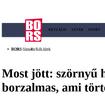
AKTUÁLIS
SZTÁR
SPORT
BORS
/
Aktuális
/
Kék hírek
Most jött: szörnyű 
borzalmas, ami tört