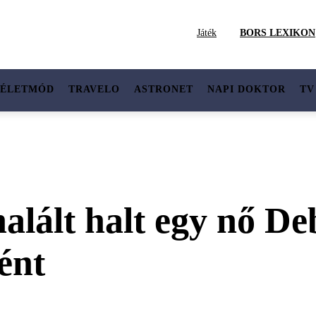
Játék
BORS LEXIKON
ÉLETMÓD
TRAVELO
ASTRONET
NAPI DOKTOR
TV
halált halt egy nő D
ént