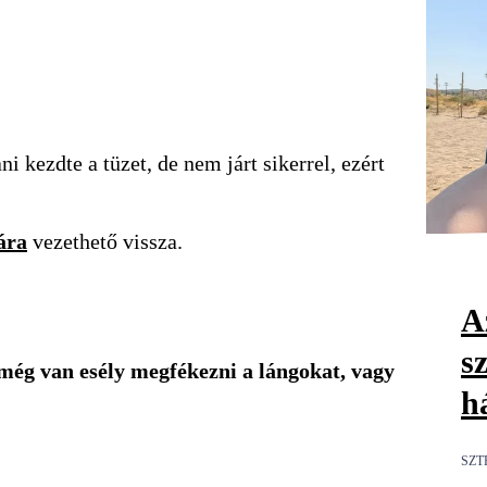
 kezdte a tüzet, de nem járt sikerrel, ezért
ára
vezethető vissza.
Az
s
 még van esély megfékezni a lángokat, vagy
h
SZT