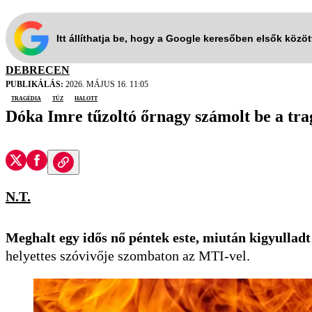
Itt állíthatja be, hogy a Google keresőben elsők közö
DEBRECEN
PUBLIKÁLÁS:
2026. MÁJUS 16. 11:05
tragédia
tűz
halott
Dóka Imre tűzoltó őrnagy számolt be a tra
N.T.
Meghalt egy idős nő péntek este, miután kigyulladt
helyettes szóvivője szombaton az MTI-vel.