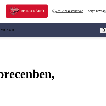
RETRO RÁDIÓ
23°C
Székesfehérvár
Ibolya névnap
 MŰSOR
ebrecenben,