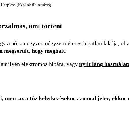
 Unsplash (Képünk illusztráció)
orzalmas, ami történt
y a nő, a negyven négyzetméteres ingatlan lakója, oltani
an megsérült, hogy meghalt
.
alamilyen elektromos hibára, vagy
nyílt láng használat
, mert az a tűz keletkezésekor azonnal jelez, ekkor