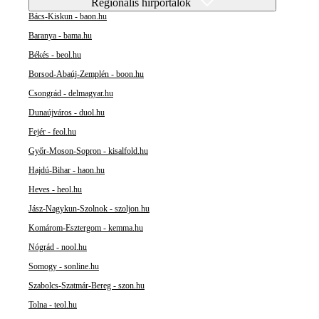
Regionális hírportálok
Bács-Kiskun - baon.hu
Baranya - bama.hu
Békés - beol.hu
Borsod-Abaúj-Zemplén - boon.hu
Csongrád - delmagyar.hu
Dunaújváros - duol.hu
Fejér - feol.hu
Győr-Moson-Sopron - kisalfold.hu
Hajdú-Bihar - haon.hu
Heves - heol.hu
Jász-Nagykun-Szolnok - szoljon.hu
Komárom-Esztergom - kemma.hu
Nógrád - nool.hu
Somogy - sonline.hu
Szabolcs-Szatmár-Bereg - szon.hu
Tolna - teol.hu