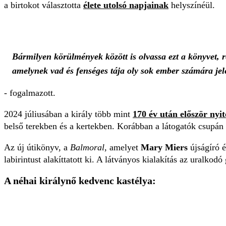
a birtokot választotta
élete utolsó napjainak
helyszínéül.
Bármilyen körülmények között is olvassa ezt a könyvet, r
amelynek vad és fenséges tája oly sok ember számára jele
- fogalmazott.
2024 júliusában a király több mint
170 év után először nyi
belső terekben és a kertekben. Korábban a látogatók csupán 
Az új útikönyv, a
Balmoral
, amelyet
Mary Miers
újságíró é
labirintust alakíttatott ki. A látványos kialakítás az uralkodó
A néhai királynő kedvenc kastélya: