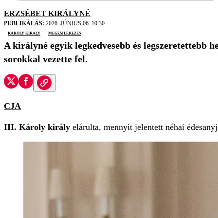
ERZSÉBET KIRÁLYNÉ
PUBLIKÁLÁS:
2026. JÚNIUS 06. 10:30
Károly király
megemlékezés
A királyné egyik legkedvesebb és legszeretettebb he
sorokkal vezette fel.
CJA
III. Károly király
elárulta, mennyit jelentett néhai édesany