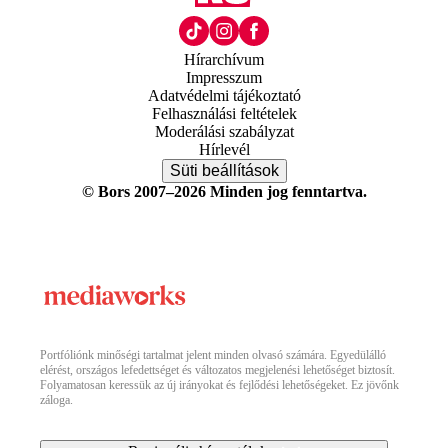
Hírarchívum
Impresszum
Adatvédelmi tájékoztató
Felhasználási feltételek
Moderálási szabályzat
Hírlevél
Süti beállítások
© Bors 2007–2026 Minden jog fenntartva.
Portfóliónk minőségi tartalmat jelent minden olvasó számára. Egyedülálló
elérést, országos lefedettséget és változatos megjelenési lehetőséget biztosít.
Folyamatosan keressük az új irányokat és fejlődési lehetőségeket. Ez jövőnk
záloga.