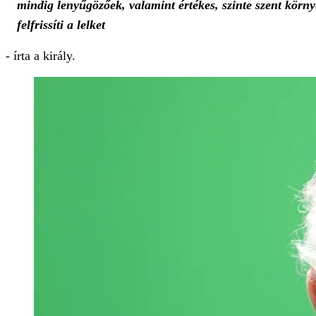
mindig lenyűgözőek, valamint értékes, szinte szent körny
felfrissíti a lelket
- írta a király.