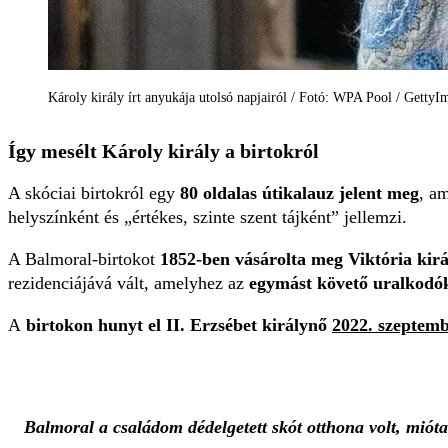
Károly király írt anyukája utolsó napjairól / Fotó: WPA Pool / GettyI
Így mesélt Károly király a birtokról
A skóciai birtokról egy
80 oldalas útikalauz jelent meg
, a
helyszínként és „értékes, szinte szent tájként” jellemzi.
A Balmoral-birtokot
1852-ben vásárolta meg Viktória királ
rezidenciájává vált, amelyhez az
egymást követő uralkodók 
A
birtokon hunyt el II. Erzsébet királynő
2022. szeptemb
Balmoral a családom dédelgetett skót otthona volt, mió