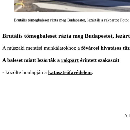
Brutális tömegbaleset rázta meg Budapestet, lezárták a rakpartot Fot
Brutális tömegbaleset rázta meg Budapestet, lezár
A műszaki mentési munkálatokhoz a
fővárosi hivatásos tűz
A baleset miatt lezárták a
rakpart
érintett szakaszát
- közölte honlapján a
katasztrófavédelem
.
A l