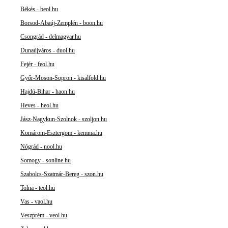
Békés - beol.hu
Borsod-Abaúj-Zemplén - boon.hu
Csongrád - delmagyar.hu
Dunaújváros - duol.hu
Fejér - feol.hu
Győr-Moson-Sopron - kisalfold.hu
Hajdú-Bihar - haon.hu
Heves - heol.hu
Jász-Nagykun-Szolnok - szoljon.hu
Komárom-Esztergom - kemma.hu
Nógrád - nool.hu
Somogy - sonline.hu
Szabolcs-Szatmár-Bereg - szon.hu
Tolna - teol.hu
Vas - vaol.hu
Veszprém - veol.hu