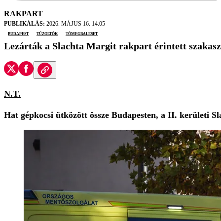
RAKPART
PUBLIKÁLÁS:
2026. MÁJUS 16. 14:05
Budapest
tűzoltók
tömegbaleset
Lezárták a Slachta Margit rakpart érintett szakasz
N.T.
Hat gépkocsi ütközött össze Budapesten, a II. kerületi 