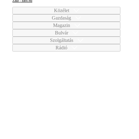
Zala - zaol.hu
Közélet
Gazdaság
Magazin
Bulvár
Szolgáltatás
Rádió