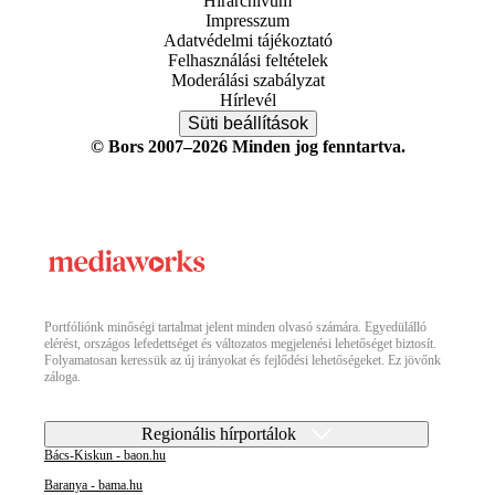
Hírarchívum
Impresszum
Adatvédelmi tájékoztató
Felhasználási feltételek
Moderálási szabályzat
Hírlevél
Süti beállítások
© Bors 2007–2026 Minden jog fenntartva.
Portfóliónk minőségi tartalmat jelent minden olvasó számára. Egyedülálló
elérést, országos lefedettséget és változatos megjelenési lehetőséget biztosít.
Folyamatosan keressük az új irányokat és fejlődési lehetőségeket. Ez jövőnk
záloga.
Regionális hírportálok
Bács-Kiskun - baon.hu
Baranya - bama.hu