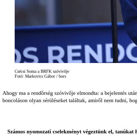
Csécsi Soma a BRFK szóvivője
Fotó: Markovics Gábor / bors
Ahogy ma a rendőrség szóvivője elmondta: a bejelentés után 
boncoláson olyan sérüléseket találtak, amiről nem tudni, ho
Számos nyomozati cselekményt végeztünk el, tanúkat ha