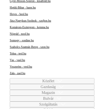
Győr-Moson-Sopron - kisalfold.hu
Hajdú-Bihar - haon.hu
Heves - heol.hu
Jász-Nagykun-Szolnok - szoljon.hu
Komárom-Esztergom - kemma.hu
Nógrád - nool.hu
Somogy - sonline.hu
Szabolcs-Szatmár-Bereg - szon.hu
Tolna - teol.hu
Vas - vaol.hu
Veszprém - veol.hu
Zala - zaol.hu
Közélet
Gazdaság
Magazin
Bulvár
Szolgáltatás