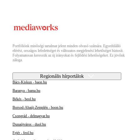
Portfóliónk minőségi tartalmat jelent minden olvasó számára. Egyedülálló
elérést, országos lefedettséget és változatos megjelenési lehetőséget biztosít.
Folyamatosan keressük az új irányokat és fejlődési lehetőségeket. Ez jövőnk
záloga.
Regionális hírportálok
Bács-Kiskun - baon.hu
Baranya - bama.hu
Békés - beol.hu
Borsod-Abaúj-Zemplén - boon.hu
Csongrád - delmagyar.hu
Dunaújváros - duol.hu
Fejér - feol.hu