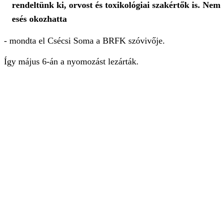
rendeltünk ki, orvost és toxikológiai szakértők is. Nem
esés okozhatta
- mondta el Csécsi Soma a BRFK szóvivője.
Így május 6-án a nyomozást lezárták.