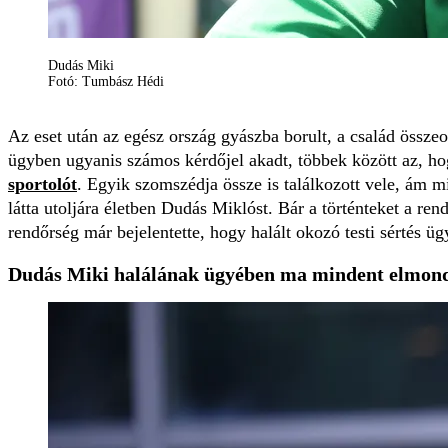
Dudás Miki
Fotó: Tumbász Hédi
Az eset után az egész ország gyászba borult, a család össze
ügyben ugyanis számos kérdőjel akadt, többek között az, ho
sportolót
. Egyik szomszédja össze is találkozott vele, ám m
látta utoljára életben Dudás Miklóst. Bár a történteket a re
rendőrség már bejelentette, hogy halált okozó testi sértés 
Dudás Miki halálának ügyében ma mindent elmondo