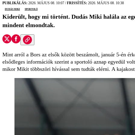
PUBLIKÁLÁS:
2026. MÁJUS 08. 10:07
/
FRISSÍTÉS:
2026. MÁJUS 08. 10:38
Dudás Miki
sportoló
Kiderült, hogy mi történt. Dudás Miki halála az e
mindent elmondtak.
Mint arról a Bors az elsők között beszámolt, január 5-én érke
elsődleges információk szerint a sportoló aznap egyedül volt 
mikor Mikit többszöri hívással sem tudták elérni. A kajako