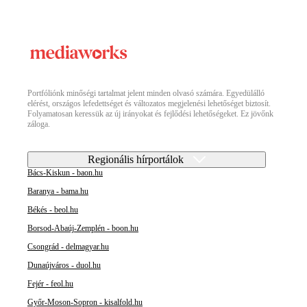
Portfóliónk minőségi tartalmat jelent minden olvasó számára. Egyedülálló
elérést, országos lefedettséget és változatos megjelenési lehetőséget biztosít.
Folyamatosan keressük az új irányokat és fejlődési lehetőségeket. Ez jövőnk
záloga.
Regionális hírportálok
Bács-Kiskun - baon.hu
Baranya - bama.hu
Békés - beol.hu
Borsod-Abaúj-Zemplén - boon.hu
Csongrád - delmagyar.hu
Dunaújváros - duol.hu
Fejér - feol.hu
Győr-Moson-Sopron - kisalfold.hu