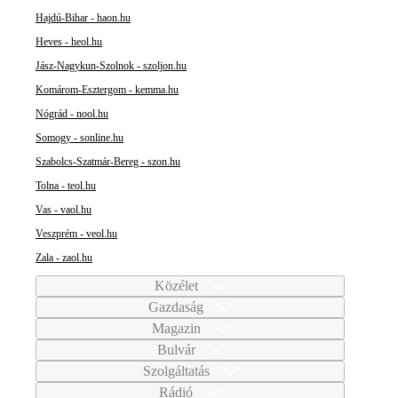
Hajdú-Bihar - haon.hu
Heves - heol.hu
Jász-Nagykun-Szolnok - szoljon.hu
Komárom-Esztergom - kemma.hu
Nógrád - nool.hu
Somogy - sonline.hu
Szabolcs-Szatmár-Bereg - szon.hu
Tolna - teol.hu
Vas - vaol.hu
Veszprém - veol.hu
Zala - zaol.hu
Közélet
Gazdaság
Magazin
Bulvár
Szolgáltatás
Rádió