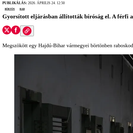
PUBLIKÁLÁS:
2026. ÁPRILIS 24. 12:50
börtön
rab
Gyorsított eljárásban állították bíróság el. A férfi
Megszökött egy Hajdú-Bihar vármegyei börtönben raboskodó fé