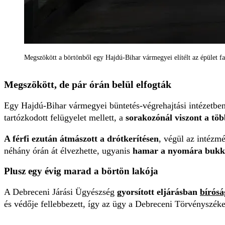
Megszökött a börtönből egy Hajdú-Bihar vármegyei elítélt az épület fa
Megszökött, de pár órán belül elfogták
Egy Hajdú-Bihar vármegyei büntetés-végrehajtási intézetben r
tartózkodott felügyelet mellett, a
sorakozónál viszont a töb
A férfi ezután átmászott a drótkerítésen
, végül az intézm
néhány órán át élvezhette, ugyanis
hamar a nyomára bukka
Plusz egy évig marad a börtön lakója
A Debreceni Járási Ügyészség
gyorsított eljárásban
bírósá
és védője fellebbezett, így az ügy a Debreceni Törvényszéke