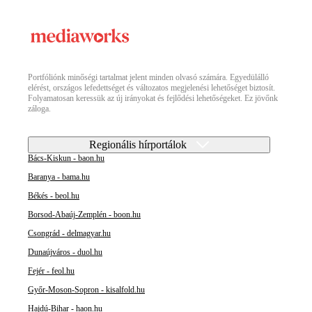
Portfóliónk minőségi tartalmat jelent minden olvasó számára. Egyedülálló
elérést, országos lefedettséget és változatos megjelenési lehetőséget biztosít.
Folyamatosan keressük az új irányokat és fejlődési lehetőségeket. Ez jövőnk
záloga.
Regionális hírportálok
Bács-Kiskun - baon.hu
Baranya - bama.hu
Békés - beol.hu
Borsod-Abaúj-Zemplén - boon.hu
Csongrád - delmagyar.hu
Dunaújváros - duol.hu
Fejér - feol.hu
Győr-Moson-Sopron - kisalfold.hu
Hajdú-Bihar - haon.hu