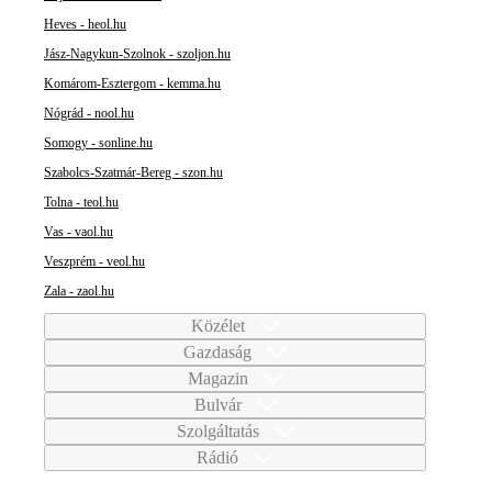
Heves - heol.hu
Jász-Nagykun-Szolnok - szoljon.hu
Komárom-Esztergom - kemma.hu
Nógrád - nool.hu
Somogy - sonline.hu
Szabolcs-Szatmár-Bereg - szon.hu
Tolna - teol.hu
Vas - vaol.hu
Veszprém - veol.hu
Zala - zaol.hu
Közélet
Gazdaság
Magazin
Bulvár
Szolgáltatás
Rádió