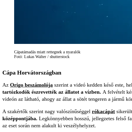
Cápatámadás miatt rettegnek a nyaralók
Fotó: Lukas Walter / shutterstock
Cápa Horvátországban
Az
Origo beszámolója
szerint a videó kedden késő este, hel
tartózkodók észrevették az állatot a vízben.
A felvételt k
videón az látható, ahogy az állat a sötét tengeren a jármű 
A szakértők szerint nagy valószínűséggel
rókacápát
sikerül
középpontjába.
Legkönnyebben hosszú, jellegzetes felső fa
az eset során nem alakult ki veszélyhelyzet.