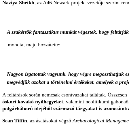
Naziya Sheikh
, az A46 Newark projekt vezetője szerint rend
A szakértők fantasztikus munkát végeztek, hogy feltárjá
– mondta, majd hozzátette:
Nagyon izgatottak vagyunk, hogy végre megoszthatjuk eze
megvédjük azokat a történelmi értékeket, amelyek a proj
A feltárások során nemcsak csontvázakat találtak. Összesen
őskori kovakő nyílhegyeket
, valamint neolitikumi gabonaő
polgárháború idejéből származó tárgyakat is azonosított
Sean Tiffin
, az ásatásokat végző
Archaeological Managemen