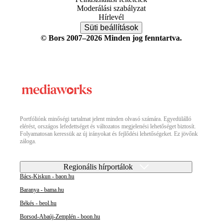
Moderálási szabályzat
Hírlevél
Süti beállítások
© Bors 2007–2026 Minden jog fenntartva.
Portfóliónk minőségi tartalmat jelent minden olvasó számára. Egyedülálló
elérést, országos lefedettséget és változatos megjelenési lehetőséget biztosít.
Folyamatosan keressük az új irányokat és fejlődési lehetőségeket. Ez jövőnk
záloga.
Regionális hírportálok
Bács-Kiskun - baon.hu
Baranya - bama.hu
Békés - beol.hu
Borsod-Abaúj-Zemplén - boon.hu