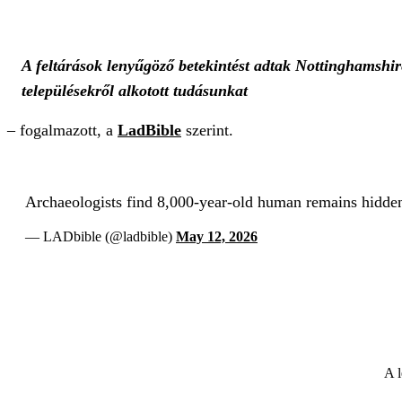
A feltárások lenyűgöző betekintést adtak Nottinghamshire
településekről alkotott tudásunkat
– fogalmazott, a
LadBible
szerint.
Archaeologists find 8,000-year-old human remains hidden
— LADbible (@ladbible)
May 12, 2026
A l