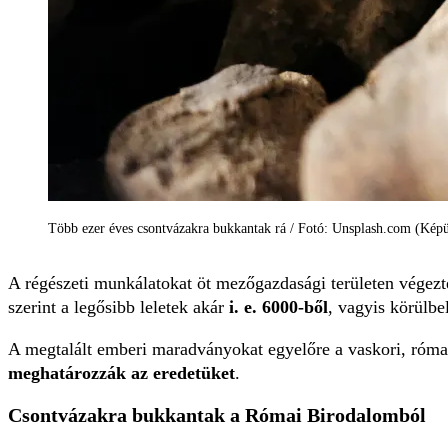
Több ezer éves csontvázakra bukkantak rá / Fotó: Unsplash.com (Képün
A régészeti munkálatokat öt mezőgazdasági területen végezt
szerint a legősibb leletek akár
i. e. 6000-ből
, vagyis körülbe
A megtalált emberi maradványokat egyelőre a vaskori, róm
meghatározzák az eredetüket
.
Csontvázakra bukkantak a Római Birodalomból