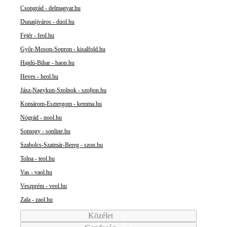
Csongrád - delmagyar.hu
Dunaújváros - duol.hu
Fejér - feol.hu
Győr-Moson-Sopron - kisalfold.hu
Hajdú-Bihar - haon.hu
Heves - heol.hu
Jász-Nagykun-Szolnok - szoljon.hu
Komárom-Esztergom - kemma.hu
Nógrád - nool.hu
Somogy - sonline.hu
Szabolcs-Szatmár-Bereg - szon.hu
Tolna - teol.hu
Vas - vaol.hu
Veszprém - veol.hu
Zala - zaol.hu
Közélet