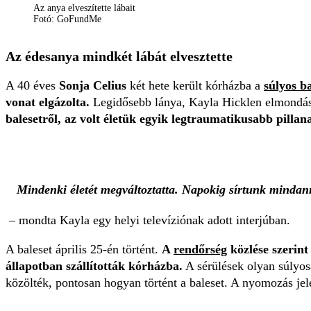
Az anya elveszítette lábait
Fotó: GoFundMe
Az édesanya mindkét lábát elvesztette
A 40 éves
Sonja Celius
két hete került kórházba a
súlyos ba
vonat elgázolta.
Legidősebb lánya, Kayla Hicklen elmondása s
balesetről, az volt életük egyik legtraumatikusabb pillan
Mindenki életét megváltoztatta. Napokig sírtunk mindan
– mondta Kayla egy helyi televíziónak adott interjúban.
A baleset április 25-én történt.
A
rendőrség
közlése szerint 
állapotban szállították kórházba.
A sérülések olyan súlyo
közölték, pontosan hogyan történt a baleset. A nyomozás je