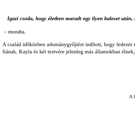
Igazi csoda, hogy életben maradt egy ilyen baleset után
– mondta.
A család időközben adománygyűjtést indított, hogy fedezni t
fiának. Kayla és két testvére jelenleg más államokban élnek,
A l