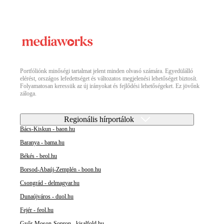
Portfóliónk minőségi tartalmat jelent minden olvasó számára. Egyedülálló
elérést, országos lefedettséget és változatos megjelenési lehetőséget biztosít.
Folyamatosan keressük az új irányokat és fejlődési lehetőségeket. Ez jövőnk
záloga.
Regionális hírportálok
Bács-Kiskun - baon.hu
Baranya - bama.hu
Békés - beol.hu
Borsod-Abaúj-Zemplén - boon.hu
Csongrád - delmagyar.hu
Dunaújváros - duol.hu
Fejér - feol.hu
Győr-Moson-Sopron - kisalfold.hu