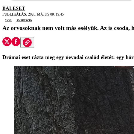
BALESET
PUBLIKÁLÁS:
2026. MÁJUS 09. 19:45
anya
amputáció
Az orvosoknak nem volt más esélyük. Az is csoda, h
Drámai eset rázta meg egy nevadai család életét: egy há