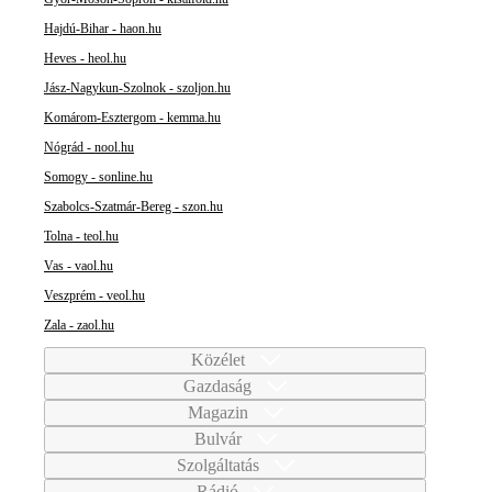
Hajdú-Bihar - haon.hu
Heves - heol.hu
Jász-Nagykun-Szolnok - szoljon.hu
Komárom-Esztergom - kemma.hu
Nógrád - nool.hu
Somogy - sonline.hu
Szabolcs-Szatmár-Bereg - szon.hu
Tolna - teol.hu
Vas - vaol.hu
Veszprém - veol.hu
Zala - zaol.hu
Közélet
Gazdaság
Magazin
Bulvár
Szolgáltatás
Rádió