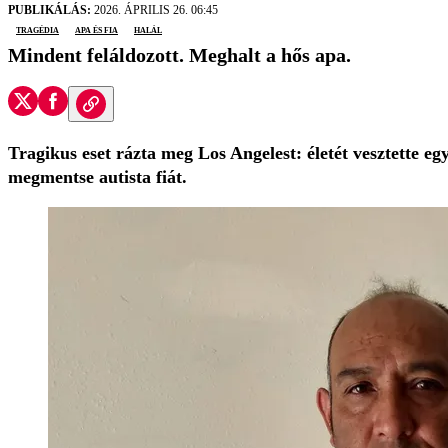
PUBLIKÁLÁS:
2026. ÁPRILIS 26. 06:45
tragédia
apa és fia
halál
Mindent feláldozott. Meghalt a hős apa.
Tragikus eset rázta meg Los Angelest: életét vesztette eg
megmentse autista fiát.