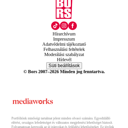
Hírarchívum
Impresszum
Adatvédelmi tájékoztató
Felhasználási feltételek
Moderálási szabályzat
Hírlevél
Süti beállítások
© Bors 2007–2026 Minden jog fenntartva.
Portfóliónk minőségi tartalmat jelent minden olvasó számára. Egyedülálló
elérést, országos lefedettséget és változatos megjelenési lehetőséget biztosít.
Folyamatosan keressük az új irányokat és fejlődési lehetőségeket. Ez jövőnk