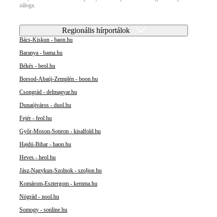
záloga.
Regionális hírportálok
Bács-Kiskun - baon.hu
Baranya - bama.hu
Békés - beol.hu
Borsod-Abaúj-Zemplén - boon.hu
Csongrád - delmagyar.hu
Dunaújváros - duol.hu
Fejér - feol.hu
Győr-Moson-Sopron - kisalfold.hu
Hajdú-Bihar - haon.hu
Heves - heol.hu
Jász-Nagykun-Szolnok - szoljon.hu
Komárom-Esztergom - kemma.hu
Nógrád - nool.hu
Somogy - sonline.hu