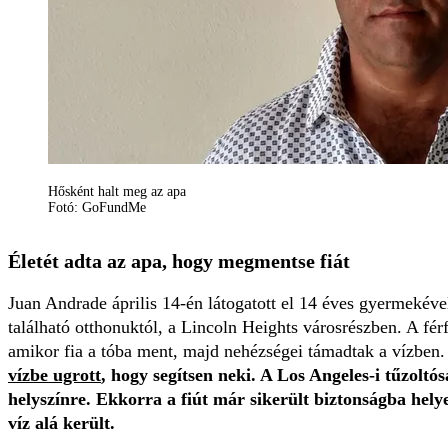
Hősként halt meg az apa
Fotó: GoFundMe
Életét adta az apa, hogy megmentse fiát
Juan Andrade április 14-én látogatott el 14 éves gyermekév
található otthonuktól, a Lincoln Heights városrészben. A férf
amikor fia a tóba ment, majd nehézségei támadtak a vízben.
vízbe ugrott
, hogy segítsen neki. A Los Angeles-i tűzoltós
helyszínre. Ekkorra a fiút már sikerült biztonságba hely
víz alá került.