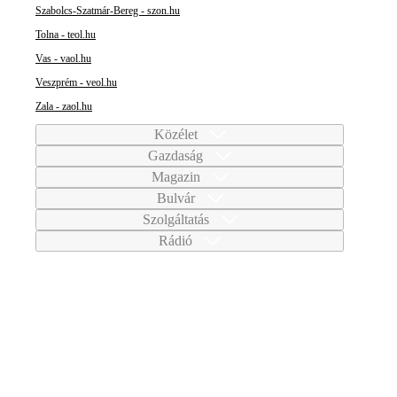
Szabolcs-Szatmár-Bereg - szon.hu
Tolna - teol.hu
Vas - vaol.hu
Veszprém - veol.hu
Zala - zaol.hu
Közélet
Gazdaság
Magazin
Bulvár
Szolgáltatás
Rádió