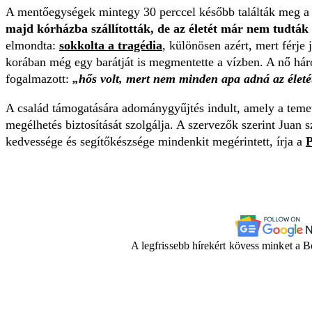
A mentőegységek mintegy 30 perccel később találták meg a fé
majd kórházba szállították, de az életét már nem tudtá
elmondta:
sokkolta a tragédia
, különösen azért, mert férje 
korában még egy barátját is megmentette a vízben. A nő há
fogalmazott:
„hős volt, mert nem minden apa adná az életét
A család támogatására adománygyűjtés indult, amely a temet
megélhetés biztosítását szolgálja. A szervezők szerint Juan sz
kedvessége és segítőkészsége mindenkit megérintett, írja a
P
A legfrissebb hírekért kövess minket a 