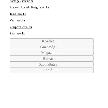
Somogy - sonline.hu
Szabolcs-Szatmár-Bereg - szon.hu
Tolna - teol.hu
Vas - vaol.hu
Veszprém - veol.hu
Zala - zaol.hu
Közélet
Gazdaság
Magazin
Bulvár
Szolgáltatás
Rádió