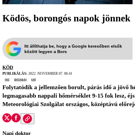
Ködös, borongós napok jönnek
Itt állíthatja be, hogy a Google keresőben elsők
között legyen a Bors
KÖD
PUBLIKÁLÁS:
2022. NOVEMBER 07. 06:41
ősz
időjárás
eső
Folytatódik a jellemzően borult, párás idő a jövő hé
legmagasabb nappali hőmérséklet 9-15 fok lesz, éj
Meteorológiai Szolgálat országos, középtávú előrej
Napi doktor