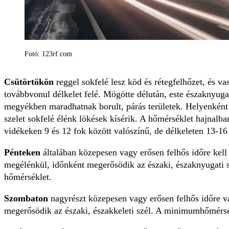
Fotó: 123rf.com
Csütörtökön
reggel sokfelé lesz köd és rétegfelhőzet, és va
továbbvonul délkelet felé. Mögötte délután, este északnyugat
megyékben maradhatnak borult, párás területek. Helyenként s
szelet sokfelé élénk lökések kísérik. A hőmérséklet hajnalban
vidékeken 9 és 12 fok között valószínű, de délkeleten 13-16
Pénteken
általában közepesen vagy erősen felhős időre kell
megélénkül, időnként megerősödik az északi, északnyugati sz
hőmérséklet.
Szombaton
nagyrészt közepesen vagy erősen felhős időre va
megerősödik az északi, északkeleti szél. A minimumhőmérsé