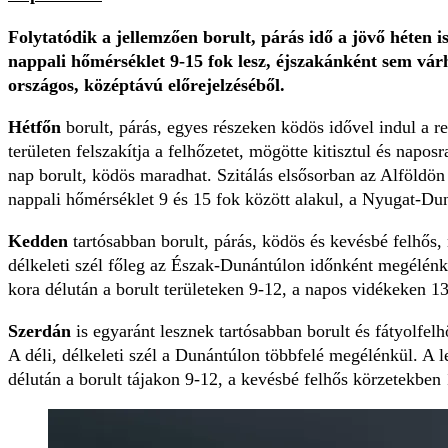
Folytatódik a jellemzően borult, párás idő a jövő héten i
nappali hőmérséklet 9-15 fok lesz, éjszakánként sem várh
országos, középtávú előrejelzéséből.
Hétfőn
borult, párás, egyes részeken ködös idővel indul a r
területen felszakítja a felhőzetet, mögötte kitisztul és napo
nap borult, ködös maradhat. Szitálás elsősorban az Alföldön
nappali hőmérséklet 9 és 15 fok között alakul, a Nyugat-Du
Kedden
tartósabban borult, párás, ködös és kevésbé felhős, n
délkeleti szél főleg az Észak-Dunántúlon időnként megélénkü
kora délután a borult területeken 9-12, a napos vidékeken 1
Szerdán
is egyaránt lesznek tartósabban borult és fátyolfelh
A déli, délkeleti szél a Dunántúlon többfelé megélénkül. A l
délután a borult tájakon 9-12, a kevésbé felhős körzetekben