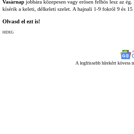
Vasárnap
jobbára közepesen vagy erősen felhős lesz az ég. 
kísérik a keleti, délkeleti szelet. A hajnali 1-9 fokról 9 és 
Olvasd el ezt is!
HIDEG
A legfrissebb hírekért kövess