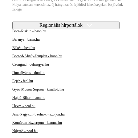
elérést, országos lefedettséget és változatos megjelenési lehetőséget biztosít.
Folyamatosan keressük az új irányokat és fejlődési lehetőségeket. Ez jövőnk
záloga.
Regionális hírportálok
Bács-Kiskun - baon.hu
Baranya - bama.hu
Békés - beol.hu
Borsod-Abaúj-Zemplén - boon.hu
Csongrád - delmagyar.hu
Dunaújváros - duol.hu
Fejér - feol.hu
Győr-Moson-Sopron - kisalfold.hu
Hajdú-Bihar - haon.hu
Heves - heol.hu
Jász-Nagykun-Szolnok - szoljon.hu
Komárom-Esztergom - kemma.hu
Nógrád - nool.hu