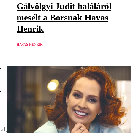
Gálvölgyi Judit haláláról
mesélt a Borsnak Havas
Henrik
HAVAS HENRIK
,
t
al,