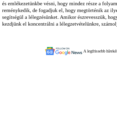
és emlékezetünkbe vésni, hogy mindez része a folyam
reménykedik, de fogadjuk el, hogy megtörténik az ily
segítségül a lélegzésünket. Amikor észrevesszük, hogy
kezdjünk el koncentrálni a lélegzetvételünkre, számolj
A legfrissebb hírek