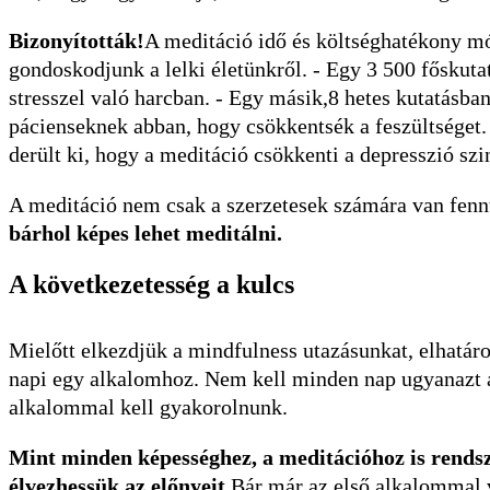
Bizonyították!
A meditáció idő és költséghatékony mó
gondoskodjunk a lelki életünkről. - Egy 3 500 főskutat
stresszel való harcban. - Egy másik,8 hetes kutatásba
pácienseknek abban, hogy csökkentsék a feszültséget. 
derült ki, hogy a meditáció csökkenti a depresszió szin
A meditáció nem csak a szerzetesek számára van fennt
bárhol képes lehet meditálni.
A következetesség a kulcs
Mielőtt elkezdjük a mindfulness utazásunkat, elhatáro
napi egy alkalomhoz. Nem kell minden nap ugyanazt az
alkalommal kell gyakorolnunk.
Mint minden képességhez, a meditációhoz is rendsze
élvezhessük az előnyeit.
Bár már az első alkalommal v