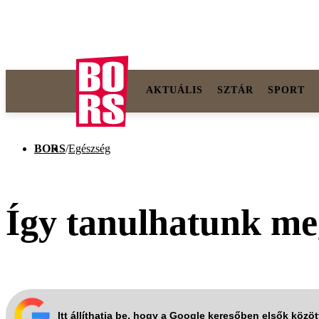
AKTUÁLIS
SZTÁR
SPORT
BORS
/
Egészség
Így tanulhatunk me
Itt állíthatja be, hogy a Google keresőben elsők közö