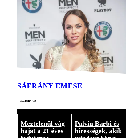
SÁFRÁNY EMESE
légtornász
Meztelenül vág
Palvin Barbi és
hajat a 21 éves
hírességek, akik