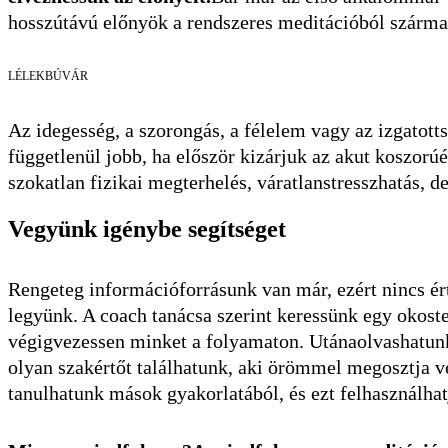
hosszútávú előnyök a rendszeres meditációból szárma
LÉLEKBÚVÁR
Az idegesség, a szorongás, a félelem vagy az izgatott
függetlenül jobb, ha először kizárjuk az akut koszor
szokatlan fizikai megterhelés, váratlanstresszhatás, d
Vegyünk igénybe segítséget
Rengeteg információforrásunk van már, ezért nincs é
legyünk. A coach tanácsa szerint keressünk egy okoste
végigvezessen minket a folyamaton. Utánaolvashatun
olyan szakértőt találhatunk, aki örömmel megosztja ve
tanulhatunk mások gyakorlatából, és ezt felhasználhat