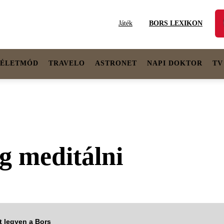
Játék
BORS LEXIKON
ÉLETMÓD
TRAVELO
ASTRONET
NAPI DOKTOR
TV
g meditálni
tt legyen a Bors