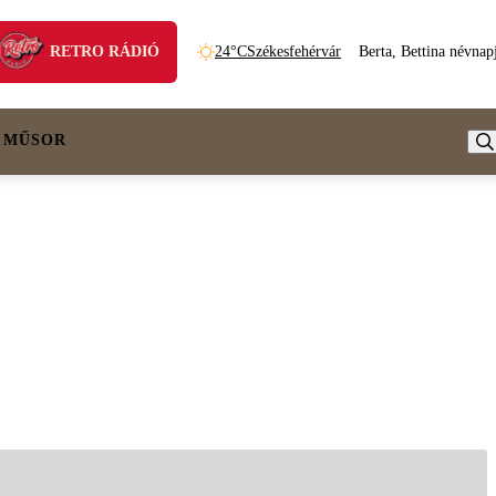
RETRO RÁDIÓ
24°C
Székesfehérvár
Berta, Bettina névnap
 MŰSOR