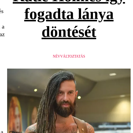
fogadta lánya
és
 a
döntését
az
NÉVVÁLTOZTATÁS
 a
Videó