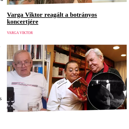
Varga Viktor reagált a botrányos
koncertjére
VARGA VIKTOR
l
s