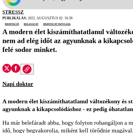
STRESSZ
PUBLIKÁLÁS:
2022. AUGUSZTUS 02. 16:39
meditáció
relaxáció
meditáció tanulása
A modern élet kiszámíthatatlanul változékon
nem ad elég időt az agyunknak a kikapcsol
felé sodor minket.
Napi doktor
A modern élet kiszámíthatatlanul változékony és str
agyunknak a kikapcsolódáshoz - ez pedig óhatatlanu
Ha már belefáradt abba, hogy folyton rohangáljon a m
idő, hogy begyakorolja, miként kell törődnie magával