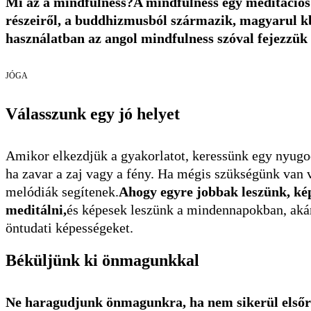
Mi az a mindfulness?A mindfulness egy meditációs 
részeiről, a buddhizmusból származik, magyarul kb
használatban az angol mindfulness szóval fejezzük 
JÓGA
Válasszunk egy jó helyet
Amikor elkezdjük a gyakorlatot, keressünk egy nyugod
ha zavar a zaj vagy a fény. Ha mégis szükségünk van 
melódiák segítenek.
Ahogy egyre jobbak leszünk, ké
meditálni,
és képesek leszünk a mindennapokban, akár 
öntudati képességeket.
Béküljünk ki önmagunkkal
Ne haragudjunk önmagunkra, ha nem sikerül elsőre