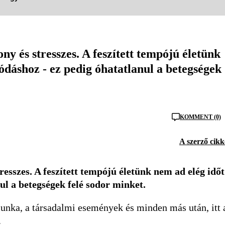
y és stresszes. A feszített tempójú életünk
ódáshoz - ez pedig óhatatlanul a betegségek
KOMMENT (0)
A szerző cikk
esszes. A feszített tempójú életünk nem ad elég időt
l a betegségek felé sodor minket.
unka, a társadalmi események és minden más után, itt 
.