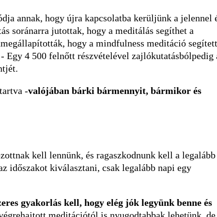
dja annak, hogy újra kapcsolatba kerüljünk a jelennel 
ás soránarra jutottak, hogy a meditálás segíthet a
nmegállapították, hogy a mindfulness meditáció segített
- Egy 4 500 felnőtt részvételével zajlókutatásbólpedig 
tjét.
artva -
valójában bárki bármennyit, bármikor és
zottnak kell lennünk, és ragaszkodnunk kell a legalább
 időszakot kiválasztani, csak legalább napi egy
res gyakorlás kell, hogy elég jók legyünk benne és
égrehajtott meditációtól is nyugodtabbak lehetünk, de