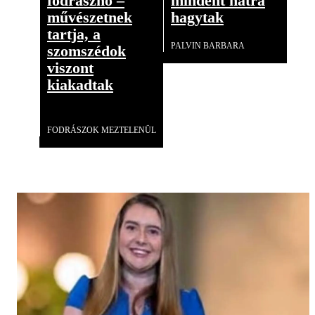
fodrásznő –
mindent hátra
művészetnek
hagytak
tartja, a
PALVIN BARBARA
szomszédok
viszont
kiakadtak
Videó
FODRÁSZOK MEZTELENÜL