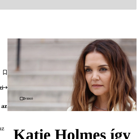
ei
Videó
 az
az
Katie Holmes így