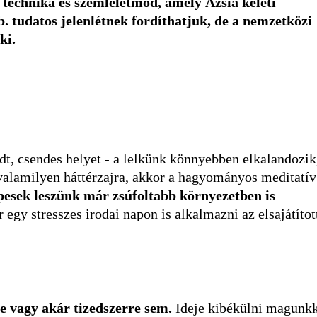
technika és szemléletmód, amely Ázsia keleti
. tudatos jelenlétnek fordíthatjuk, de a nemzetközi
ki.
t, csendes helyet - a lelkünk könnyebben elkalandozik
valamilyen háttérzajra, akkor a hagyományos meditatív
pesek leszünk már zsúfoltabb környezetben is
egy stresszes irodai napon is alkalmazni az elsajátítot
 vagy akár tizedszerre sem.
Ideje kibékülni magunkk