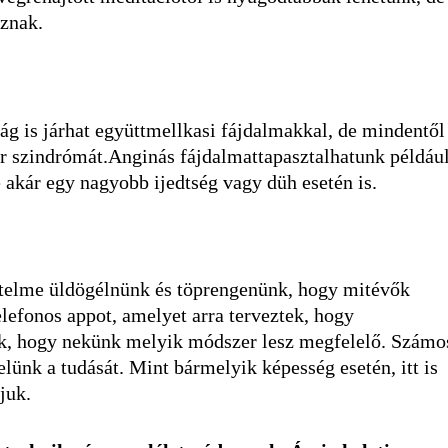
znak.
ság is járhat együttmellkasi fájdalmakkal, de mindentől
úér szindrómát.Anginás fájdalmattapasztalhatunk példáu
e akár egy nagyobb ijedtség vagy düh esetén is.
rtelme üldögélnünk és töprengenünk, hogy mitévők
lefonos appot, amelyet arra terveztek, hogy
k, hogy nekünk melyik módszer lesz megfelelő. Számo
lünk a tudását. Mint bármelyik képesség esetén, itt is
juk.