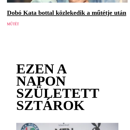
Dobó Kata bottal közlekedik a műtétje után
MŰTÉT
EZEN A
NAPON
SZÜLETETT
SZTÁROK