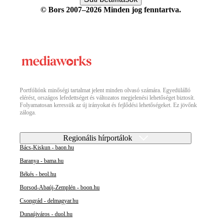
© Bors 2007–2026 Minden jog fenntartva.
Portfóliónk minőségi tartalmat jelent minden olvasó számára. Egyedülálló
elérést, országos lefedettséget és változatos megjelenési lehetőséget biztosít.
Folyamatosan keressük az új irányokat és fejlődési lehetőségeket. Ez jövőnk
záloga.
Regionális hírportálok
Bács-Kiskun - baon.hu
Baranya - bama.hu
Békés - beol.hu
Borsod-Abaúj-Zemplén - boon.hu
Csongrád - delmagyar.hu
Dunaújváros - duol.hu