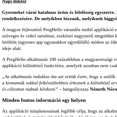
Napi doktor
Gyermeket várni hatalmas öröm és felelősség egyszerre. 
rendelkezésére. De melyikben bízzunk, melyiknek higgy
A magyar fejlesztésű PregHello várandós mobil applikáció egé
szöveges és videó tartalmai, eszközei nagyszerű megoldást k
letöltött ingyenes app ugyanakkor egyedülálló módon az édes
ideje alatt.
A PregHello alkalmazás 100 százalékban a magyarországi vi
applikáció különböző funkcióira, amelyek azonban nem csak
„Az alkalmazás indulása óta azt vettük észre, hogy a szülő
a kismamák sokkal felkészültebben érkeznek a különböző orv
és célzottan tudnak kérdezni”
– hangsúlyozza
Németh Nóra
Minden fontos információ egy helyen
Az applikáció tulajdonosainak legfőbb célja, hogy az alkalm