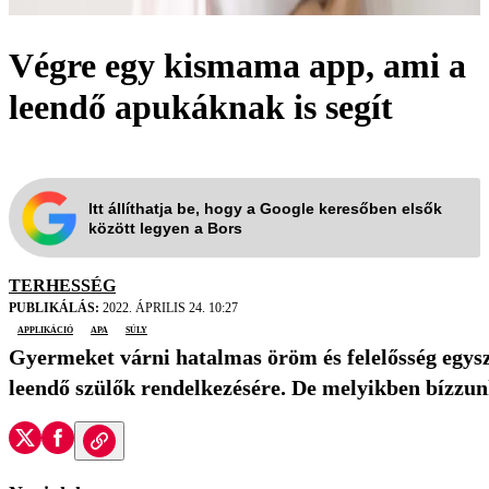
Végre egy kismama app, ami a
leendő apukáknak is segít
Itt állíthatja be, hogy a Google keresőben elsők
között legyen a Bors
TERHESSÉG
PUBLIKÁLÁS:
2022. ÁPRILIS 24. 10:27
applikáció
apa
súly
Gyermeket várni hatalmas öröm és felelősség egysz
leendő szülők rendelkezésére. De melyikben bízzu