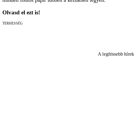
minden fontos papír időben a kezükben legyen.
Olvasd el ezt is!
TERHESSÉG
A legfrissebb híre