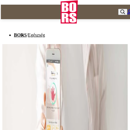
BORS
/
Egészség