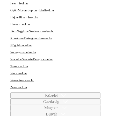
Fejér - feol.hu
Győr-Moson-Sopron - kisalfold.hu
Hajdú-Bihar - haon.hu
Heves - heol.hu
Jász-Nagykun-Szolnok - szoljon.hu
Komárom-Esztergom - kemma.hu
Nógrád - nool.hu
Somogy - sonline.hu
Szabolcs-Szatmár-Bereg - szon.hu
Tolna - teol.hu
Vas - vaol.hu
Veszprém - veol.hu
Zala - zaol.hu
Közélet
Gazdaság
Magazin
Bulvár