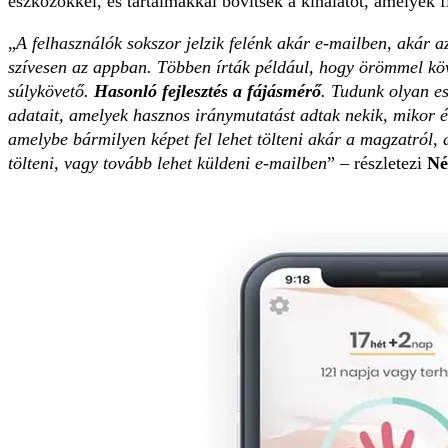
eszközökkel, és tartalmakkal bővítsék a kínálatot, amelyek f
„
A felhasználók sokszor jelzik felénk akár e-mailben, akár
szívesen az appban. Többen írták például, hogy örömmel köv
súlykövető.
Hasonló fejlesztés a fájásmérő
. Tudunk olyan e
adatait, amelyek hasznos iránymutatást adtak nekik, mikor
amelybe bármilyen képet fel lehet tölteni akár a magzatról,
tölteni, vagy tovább lehet küldeni e-mailben
” – részletezi
Né