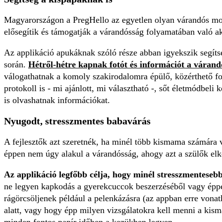
Magyarországon a PregHello az egyetlen olyan várandós mob
elősegítik és támogatják a várandósság folyamatában való a
Az applikáció apukáknak szóló része abban igyekszik segíts
során.
Hétről-hétre kapnak fotót és információt a várand
válogathatnak a komoly szakirodalomra épülő, közérthető for
protokoll is - mi ajánlott, mi választható -, sőt életmódbeli
is olvashatnak információkat.
Nyugodt, stresszmentes babavárás
A fejlesztők azt szeretnék, ha minél több kismama számára vá
éppen nem úgy alakul a várandósság, ahogy azt a szülők elk
Az applikáció legfőbb célja, hogy minél stresszmenteseb
ne legyen kapkodás a gyerekcuccok beszerzéséből vagy éppe
rágörcsöljenek például a pelenkázásra (az appban erre vonat
alatt, vagy hogy épp milyen vizsgálatokra kell menni a kism