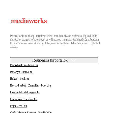
Portfóliónk minőségi tartalmat jelent minden olvasó számára. Egyedülálló
elérést, országos lefedettséget és változatos megjelenési lehetőséget biztosít.
Folyamatosan keressük az új irányokat és fejlődési lehetőségeket. Ez jövőnk
záloga.
Regionális hírportálok
Bács-Kiskun - baon.hu
Baranya - bama.hu
Békés - beol.hu
Borsod-Abaúj-Zemplén - boon.hu
Csongrád - delmagyar.hu
Dunaújváros - duol.hu
Fejér - feol.hu
Győr-Moson-Sopron - kisalfold.hu