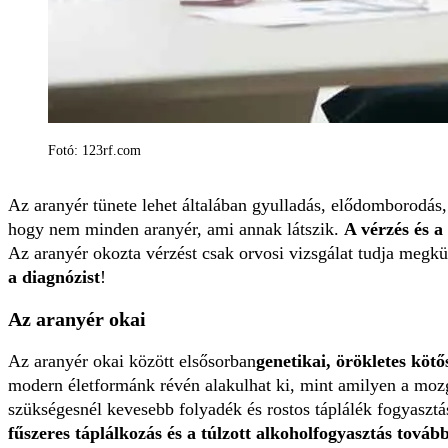
Fotó: 123rf.com
Az aranyér tünete lehet általában gyulladás, elődomborodás,
hogy nem minden aranyér, ami annak látszik.
A vérzés és a
Az aranyér okozta vérzést csak orvosi vizsgálat tudja megkül
a diagnózist
!
Az aranyér okai
Az aranyér okai között elsősorban
genetikai, örökletes köt
modern életformánk révén alakulhat ki, mint amilyen a mozgá
szükségesnél kevesebb folyadék és rostos táplálék fogyasztá
fűszeres táplálkozás és a túlzott alkoholfogyasztás továb