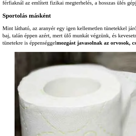
férfiaknál az említett fizikai megterhelés, a hosszas ülés g
Sportolás másként
Mint látható, az aranyér egy igen kellemetlen tünetekkel já
baj, talán éppen azért, mert ülő munkát végzünk, és kevese
tünetekre is éppenséggel
mozgást javasolnak az orvosok, c