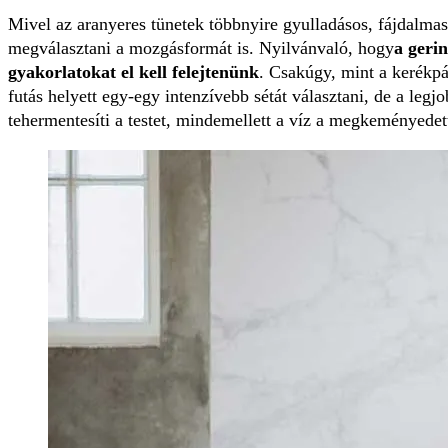
Mivel az aranyeres tünetek többnyire gyulladásos, fájdalmas
megválasztani a mozgásformát is. Nyilvánvaló, hogy
a gerin
gyakorlatokat el kell felejtenünk
. Csakúgy, mint a kerékpár
futás helyett egy-egy intenzívebb sétát választani, de a leg
tehermentesíti a testet, mindemellett a víz a megkeményedett 