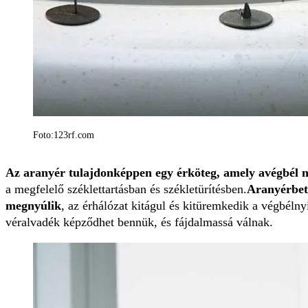
Foto:123rf.com
Az aranyér tulajdonképpen egy érköteg, amely avégbél ny
a megfelelő széklettartásban és székletürítésben.
Aranyérbete
megnyúlik
, az érhálózat kitágul és kitüremkedik a végbél
véralvadék képződhet bennük, és fájdalmassá válnak.