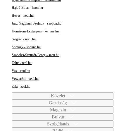
Hajdú-Bihar - haon.hu
Heves - heol.hu
Jász-Nagykun-Szolnok - szoljon.hu
Komárom-Esztergom - kemma.hu
Nógrád - nool.hu
Somogy - sonline.hu
Szabolcs-Szatmár-Bereg - szon.hu
Tolna - teol.hu
Vas - vaol.hu
Veszprém - veol.hu
Zala - zaol.hu
Közélet
Gazdaság
Magazin
Bulvár
Szolgáltatás
Rádió