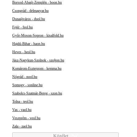
Borsod-Abaúj-Zemplén - boon.hu
Csongrád - delmagyar.hu
Dunaújváros - duol.hu
Fejér - feol.hu
Győr-Moson-Sopron - kisalfold.hu
Hajdú-Bihar - haon.hu
Heves - heol.hu
Jász-Nagykun-Szolnok - szoljon.hu
Komárom-Esztergom - kemma.hu
Nógrád - nool.hu
Somogy - sonline.hu
Szabolcs-Szatmár-Bereg - szon.hu
Tolna - teol.hu
Vas - vaol.hu
Veszprém - veol.hu
Zala - zaol.hu
Közélet