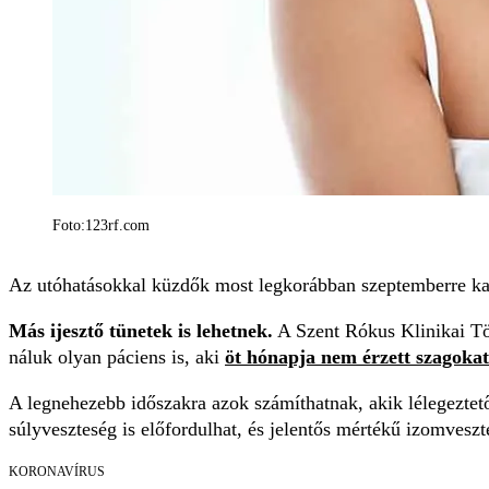
Foto:123rf.com
Az utóhatásokkal küzdők most legkorábban szeptemberre kap
Más ijesztő tünetek is lehetnek.
A Szent Rókus Klinikai T
náluk olyan páciens is, aki
öt hónapja nem érzett szagokat 
A legnehezebb időszakra azok számíthatnak, akik lélegeztető
súlyveszteség is előfordulhat, és jelentős mértékű izomveszt
KORONAVÍRUS