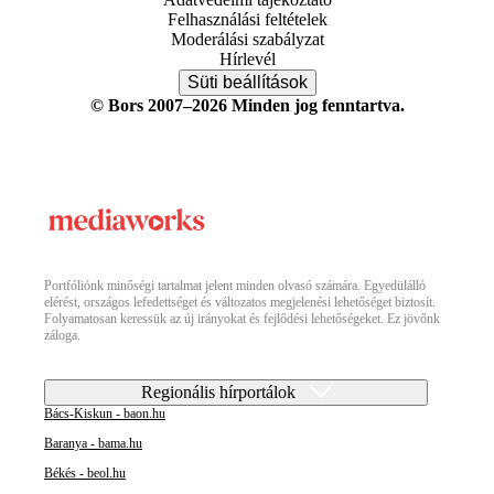
Felhasználási feltételek
Moderálási szabályzat
Hírlevél
Süti beállítások
© Bors 2007–2026 Minden jog fenntartva.
Portfóliónk minőségi tartalmat jelent minden olvasó számára. Egyedülálló
elérést, országos lefedettséget és változatos megjelenési lehetőséget biztosít.
Folyamatosan keressük az új irányokat és fejlődési lehetőségeket. Ez jövőnk
záloga.
Regionális hírportálok
Bács-Kiskun - baon.hu
Baranya - bama.hu
Békés - beol.hu