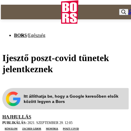
BORS
/
Egészség
Ijesztő poszt-covid tünetek
jelentkeznek
Itt állíthatja be, hogy a Google keresőben elsők
között legyen a Bors
HAJHULLÁS
PUBLIKÁLÁS:
2021. SZEPTEMBER 29. 12:05
rémálom
Zacher Gábor
memória
poszt-covid