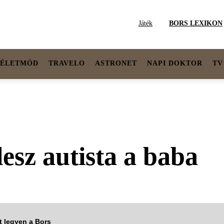
Játék
BORS LEXIKON
ÉLETMÓD
TRAVELO
ASTRONET
NAPI DOKTOR
TV
esz autista a baba
tt legyen a Bors