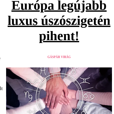
Európa legújabb
luxus úszószigetén
pihent!
GÁSPÁR VIRÁG
a
lt