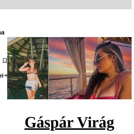
ha
ei
Videó
Gáspár Virág