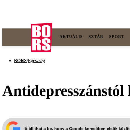
AKTUÁLIS
SZTÁR
SPORT
BORS
/
Egészség
Antidepresszánstól l
Itt állíthatja be, hogy a Google keresőben elsők közö