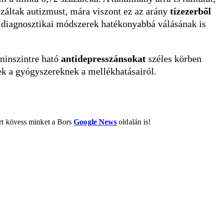
záltak autizmust, mára viszont ez az arány
tízezerből
a diagnosztikai módszerek hatékonyabbá válásának is
oninszintre ható
antidepresszánsokat
széles körben
ek a gyógyszereknek a mellékhatásairól.
ért kövess minket a Bors
Google News
oldalán is!