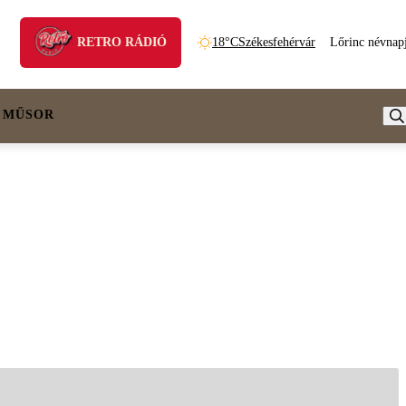
RETRO RÁDIÓ
18°C
Székesfehérvár
Lőrinc névnap
 MŰSOR