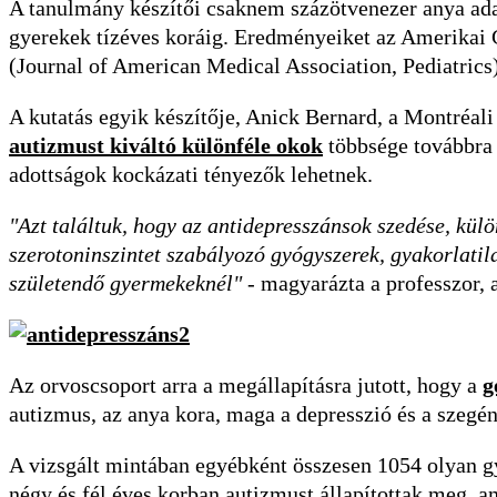
A tanulmány készítői csaknem százötvenezer anya adat
gyerekek tízéves koráig. Eredményeiket az Amerikai 
(Journal of American Medical Association, Pediatrics)
A kutatás egyik készítője, Anick Bernard, a Montréali
autizmust kiváltó különféle okok
többsége továbbra i
adottságok kockázati tényezők lehetnek.
"Azt találtuk, hogy az antidepresszánsok szedése, kül
szerotoninszintet szabályozó gyógyszerek, gyakorlati
születendő gyermekeknél"
- magyarázta a professzor, 
Az orvoscsoport arra a megállapításra jutott, hogy a
g
autizmus, az anya kora, maga a depresszió és a szegé
A vizsgált mintában egyébként összesen 1054 olyan gye
négy és fél éves korban autizmust állapítottak meg, a