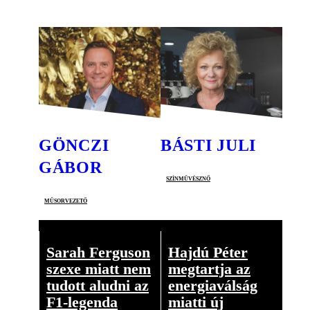
GÖNCZI
BÁSTI JULI
GÁBOR
színművésznő
műsorvezető
Sarah Ferguson
Hajdú Péter
szexe miatt nem
megtartja az
tudott aludni az
energiaválság
F1-legenda
miatti új