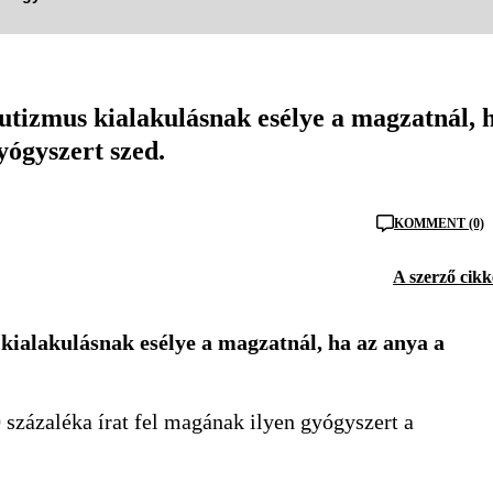
autizmus kialakulásnak esélye a magzatnál, 
yógyszert szed.
KOMMENT (0)
A szerző cikk
kialakulásnak esélye a magzatnál, ha az anya a
 százaléka írat fel magának ilyen gyógyszert a