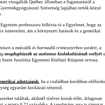
ait vizsgálták Québec államban a fogantatástól a
Gyermekgyógyászati Szövetség lapjában tették közzé
.
 Egyetem professzora felhívta rá a figyelmet, hogy az
s ismeretlen, ám a környezeti hatások és a genetikai
önösen a második és harmadik trimeszterben szedett, a
lag
megduplázzák az autizmus kialakulásának esélyét
a Szent Jusztínia Egyetemi Kórházi Központ orvosa.
enetikai adottságok
, ha a családban korábban előfordu
nység egyaránt kockázati tényező.
reket találtak, akiknél tízéves koruk előtt, átlagosan
mi a minta 0,72 százaléka. A tanulmány arra is rámutat,