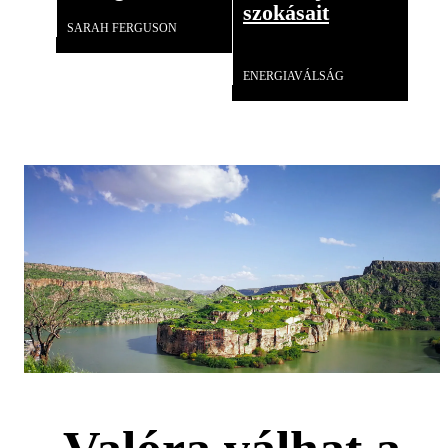
szokásait
SARAH FERGUSON
Videó
ENERGIAVÁLSÁG