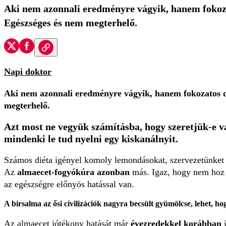
Aki nem azonnali eredményre vágyik, hanem fokozat
Egészséges és nem megterhelő.
Napi doktor
Aki nem azonnali eredményre vágyik, hanem fokozatos di
megterhelő.
Azt most ne vegyük számításba, hogy
szeretjük-e 
mindenki
le tud nyelni egy kiskanálnyit
.
Számos diéta igényel komoly lemondásokat, szervezetünket me
Az
almaecet-fogyókúra azonban
más. Igaz, hogy nem hoz o
az egészségre előnyös hatással van.
A birsalma az ősi civilizációk nagyra becsült gyümölcse, lehet, 
Az almaecet jótékony hatását már
évezredekkel korábban
i