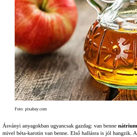
Foto: pixabay.com
Ásványi anyagokban ugyancsak gazdag: van benne
nátrium
mivel béta-karotin van benne. Első hallásra is jól hangzi