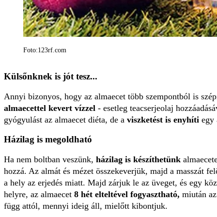
Foto:123rf.com
Külsőnknek is jót tesz...
Annyi bizonyos, hogy az almaecet több szempontból is szépí
almaecettel kevert vízzel
- esetleg teacserjeolaj hozzáadás
gyógyulást az almaecet diéta, de a
viszketést is enyhíti
egy 
Házilag is megoldható
Ha nem boltban veszünk,
házilag is készíthetünk
almaecete
hozzá. Az almát és mézet összekeverjük, majd a masszát felö
a hely az erjedés miatt. Majd zárjuk le az üveget, és egy k
helyre, az almaecet
8 hét elteltével fogyasztható,
miután az 
függ attól, mennyi ideig áll, mielőtt kibontjuk.