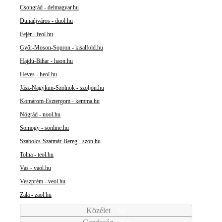
Csongrád - delmagyar.hu
Dunaújváros - duol.hu
Fejér - feol.hu
Győr-Moson-Sopron - kisalfold.hu
Hajdú-Bihar - haon.hu
Heves - heol.hu
Jász-Nagykun-Szolnok - szoljon.hu
Komárom-Esztergom - kemma.hu
Nógrád - nool.hu
Somogy - sonline.hu
Szabolcs-Szatmár-Bereg - szon.hu
Tolna - teol.hu
Vas - vaol.hu
Veszprém - veol.hu
Zala - zaol.hu
Közélet