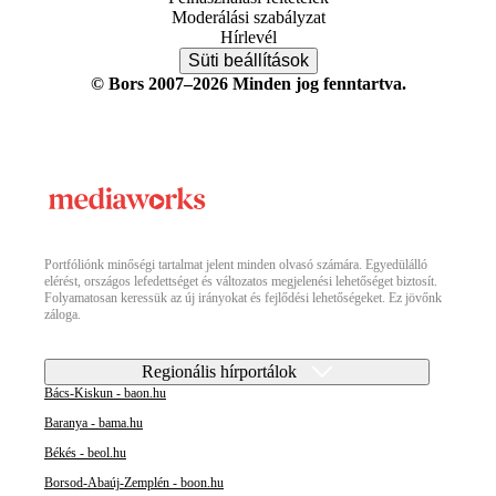
Moderálási szabályzat
Hírlevél
Süti beállítások
© Bors 2007–2026 Minden jog fenntartva.
Portfóliónk minőségi tartalmat jelent minden olvasó számára. Egyedülálló
elérést, országos lefedettséget és változatos megjelenési lehetőséget biztosít.
Folyamatosan keressük az új irányokat és fejlődési lehetőségeket. Ez jövőnk
záloga.
Regionális hírportálok
Bács-Kiskun - baon.hu
Baranya - bama.hu
Békés - beol.hu
Borsod-Abaúj-Zemplén - boon.hu