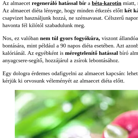
Az almaecet
regeneráló hatással bír
a
béta-karotin
miatt, 
Az almaecet diéta lényege, hogy minden étkezés előtt
két k
csapvizet használjunk hozzá, ne szénsavasat. Célszerű napon
havonta fél kilótól szabadulunk meg.
Nos, ez valóban
nem túl gyors fogyókúra,
viszont állandóa
bontására, mint például a 90 napos diéta esetében. Azt az
kalóriánál. Az egyébként is
méregtelenítő hatással
bíró al
anyagcsere-segítő, hozzájárul a zsírok lebontásához.
Egy dologra érdemes odafigyelni az almaecet kapcsán: lehe
kérjük ki orvosunk véleményét az almaecet diéta előtt.