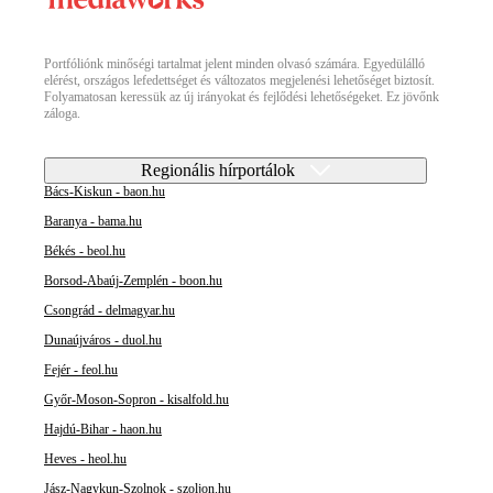
Portfóliónk minőségi tartalmat jelent minden olvasó számára. Egyedülálló
elérést, országos lefedettséget és változatos megjelenési lehetőséget biztosít.
Folyamatosan keressük az új irányokat és fejlődési lehetőségeket. Ez jövőnk
záloga.
Regionális hírportálok
Bács-Kiskun - baon.hu
Baranya - bama.hu
Békés - beol.hu
Borsod-Abaúj-Zemplén - boon.hu
Csongrád - delmagyar.hu
Dunaújváros - duol.hu
Fejér - feol.hu
Győr-Moson-Sopron - kisalfold.hu
Hajdú-Bihar - haon.hu
Heves - heol.hu
Jász-Nagykun-Szolnok - szoljon.hu