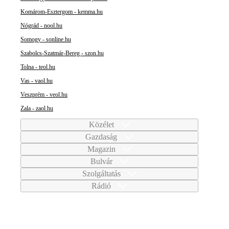
Komárom-Esztergom - kemma.hu
Nógrád - nool.hu
Somogy - sonline.hu
Szabolcs-Szatmár-Bereg - szon.hu
Tolna - teol.hu
Vas - vaol.hu
Veszprém - veol.hu
Zala - zaol.hu
Közélet
Gazdaság
Magazin
Bulvár
Szolgáltatás
Rádió