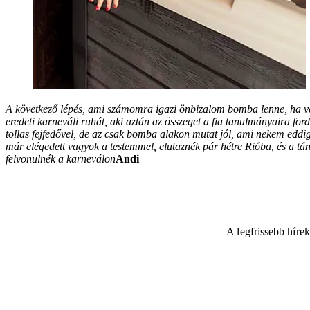
A következő lépés, ami számomra igazi önbizalom bomba lenne, ha vég
eredeti karneváli ruhát, aki aztán az összeget a fia tanulmányaira for
tollas fejfedővel, de az csak bomba alakon mutat jól, ami nekem edd
már elégedett vagyok a testemmel, elutaznék pár hétre Rióba, és a tán
felvonulnék a karneválon
Andi
A legfrissebb híre