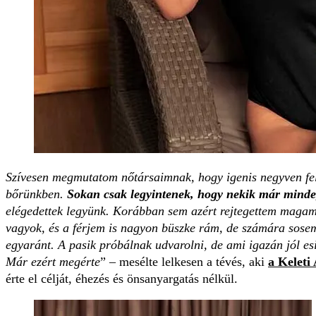
Szívesen megmutatom nőtársaimnak, hogy igenis negyven felet
bőrünkben.
Sokan csak legyintenek, hogy nekik már mindeg
elégedettek legyünk. Korábban sem azért rejtegettem magam
vagyok, és a férjem is nagyon büszke rám, de számára sosem 
egyaránt. A pasik próbálnak udvarolni, de ami igazán jól esi
Már ezért megérte
” – mesélte lelkesen a tévés, aki
a
Keleti
érte el célját, éhezés és önsanyargatás nélkül.