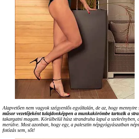
Alapvetően nem vagyok szégyenlős egyáltalán, de az, hogy mennyire
műsor vezetőjeként tulajdonképpen a munkakörömbe tartozik a stran
takargatni magam. Körülbelül húsz strandruha lapul a szekrényben, ami
merülve. Most azonban, hogy egy, a palesztin népgyógyászatban nép
fotózás sem, sőt!