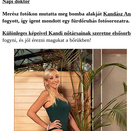
Napi doktor
Merész fotókon mutatta meg bomba alakját
Kandász An
fogyott, így igent mondott egy fürdőruhás fotósorozatra.
Különleges képeivel
Kandi
nőtársainak szeretne elsősorb
fogyni, és jól érezni magukat a bőrükben!