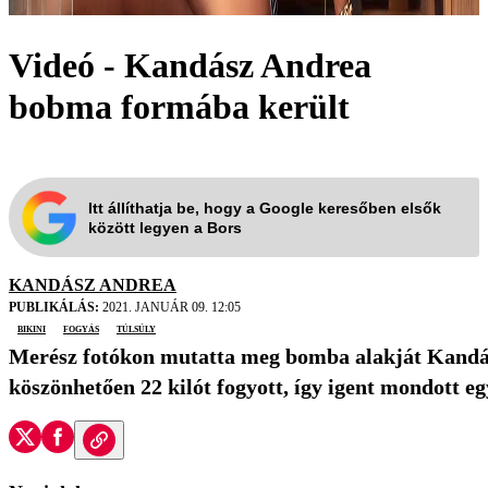
Videó - Kandász Andrea
bobma formába került
Itt állíthatja be, hogy a Google keresőben elsők
között legyen a Bors
KANDÁSZ ANDREA
PUBLIKÁLÁS:
2021. JANUÁR 09. 12:05
bikini
fogyás
túlsúly
Merész fotókon mutatta meg bomba alakját Kandá
köszönhetően 22 kilót fogyott, így igent mondott e