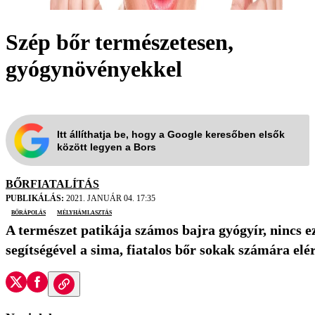
Szép bőr természetesen,
gyógynövényekkel
Itt állíthatja be, hogy a Google keresőben elsők
között legyen a Bors
BŐRFIATALÍTÁS
PUBLIKÁLÁS:
2021. JANUÁR 04. 17:35
bőrápolás
mélyhámlasztás
A természet patikája számos bajra gyógyír, nincs
segítségével a sima, fiatalos bőr sokak számára elé