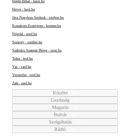
Hajdú-Bihar - haon.hu
Heves - heol.hu
Jász-Nagykun-Szolnok - szoljon.hu
Komárom-Esztergom - kemma.hu
Nógrád - nool.hu
Somogy - sonline.hu
Szabolcs-Szatmár-Bereg - szon.hu
Tolna - teol.hu
Vas - vaol.hu
Veszprém - veol.hu
Zala - zaol.hu
Közélet
Gazdaság
Magazin
Bulvár
Szolgáltatás
Rádió