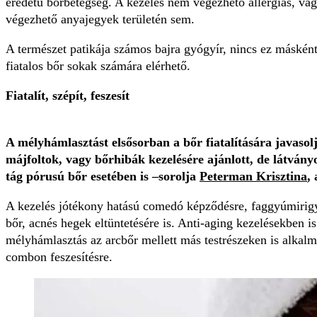
eredetű bőrbetegség. A kezelés nem végezhető allergiás, v
végezhető anyajegyek területén sem.
A természet patikája számos bajra gyógyír, nincs ez máské
fiatalos bőr sokak számára elérhető.
Fiatalít, szépít, feszesít
A mélyhámlasztást elsősorban a bőr fiatalítására javasol
májfoltok, vagy bőrhibák kezelésére ajánlott, de látván
tág pórusú bőr esetében is –sorolja
Peterman Krisztina
,
A kezelés jótékony hatású comedó képződésre, faggyúmirigy
bőr, acnés hegek eltüntetésére is. Anti-aging kezelésekben i
mélyhámlasztás az arcbőr mellett más testrészeken is alkalmaz
combon feszesítésre.