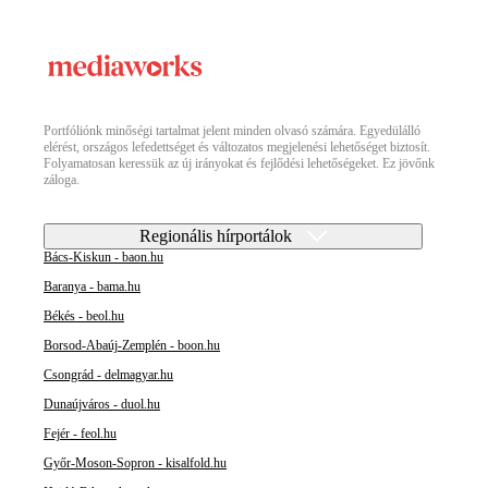
Portfóliónk minőségi tartalmat jelent minden olvasó számára. Egyedülálló
elérést, országos lefedettséget és változatos megjelenési lehetőséget biztosít.
Folyamatosan keressük az új irányokat és fejlődési lehetőségeket. Ez jövőnk
záloga.
Regionális hírportálok
Bács-Kiskun - baon.hu
Baranya - bama.hu
Békés - beol.hu
Borsod-Abaúj-Zemplén - boon.hu
Csongrád - delmagyar.hu
Dunaújváros - duol.hu
Fejér - feol.hu
Győr-Moson-Sopron - kisalfold.hu