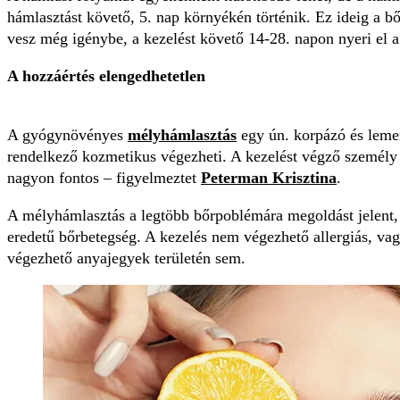
hámlasztást követő, 5. nap környékén történik. Ez ideig a bőr
vesz még igénybe, a kezelést követő 14-28. napon nyeri el a 
A hozzáértés elengedhetetlen
A gyógynövényes
mélyhámlasztás
egy ún. korpázó és lemez
rendelkező kozmetikus végezheti. A kezelést végző személy 
nagyon fontos – figyelmeztet
Peterman Krisztina
.
A mélyhámlasztás a legtöbb bőrpoblémára megoldást jelent,
eredetű bőrbetegség. A kezelés nem végezhető allergiás, v
végezhető anyajegyek területén sem.