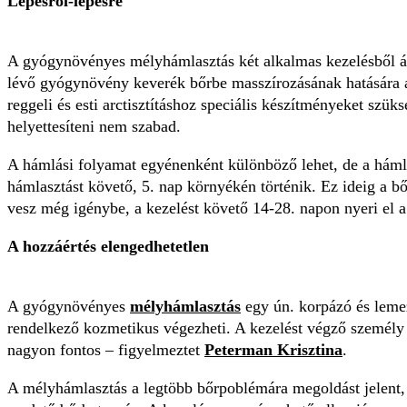
Lépésről-lépésre
A gyógynövényes mélyhámlasztás két alkalmas kezelésből ál
lévő gyógynövény keverék bőrbe masszírozásának hatására a k
reggeli és esti arctisztításhoz speciális készítményeket szü
helyettesíteni nem szabad.
A hámlási folyamat egyénenként különböző lehet, de a hámló
hámlasztást követő, 5. nap környékén történik. Ez ideig a bőr
vesz még igénybe, a kezelést követő 14-28. napon nyeri el a 
A hozzáértés elengedhetetlen
A gyógynövényes
mélyhámlasztás
egy ún. korpázó és lemez
rendelkező kozmetikus végezheti. A kezelést végző személy 
nagyon fontos – figyelmeztet
Peterman Krisztina
.
A mélyhámlasztás a legtöbb bőrpoblémára megoldást jelent,