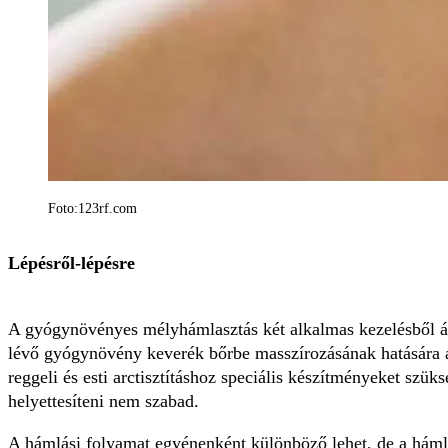
Foto:123rf.com
Lépésről-lépésre
A gyógynövényes mélyhámlasztás két alkalmas kezelésből ál
lévő gyógynövény keverék bőrbe masszírozásának hatására a k
reggeli és esti arctisztításhoz speciális készítményeket szü
helyettesíteni nem szabad.
A hámlási folyamat egyénenként különböző lehet, de a hámló