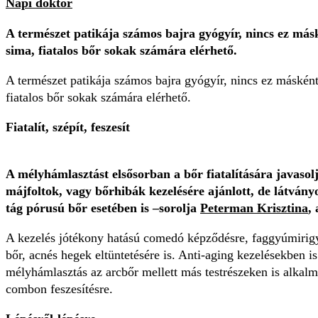
Napi doktor
A természet patikája számos bajra gyógyír, nincs ez más
sima, fiatalos bőr sokak számára elérhető.
A természet patikája számos bajra gyógyír, nincs ez máské
fiatalos bőr sokak számára elérhető.
Fiatalít, szépít, feszesít
A mélyhámlasztást elsősorban a bőr fiatalítására javasol
májfoltok, vagy bőrhibák kezelésére ajánlott, de látván
tág pórusú bőr esetében is –sorolja
Peterman Krisztina
,
A kezelés jótékony hatású comedó képződésre, faggyúmirigy
bőr, acnés hegek eltüntetésére is. Anti-aging kezelésekben i
mélyhámlasztás az arcbőr mellett más testrészeken is alkalmaz
combon feszesítésre.