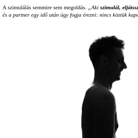
A szimulálás semmire sem megoldás.
„Aki
szimulál, eljáts
és a partner egy idő után úgy fogja érezni: nincs köztük ka