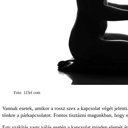
Foto: 123rf.com
Vannak esetek, amikor a rossz szex a kapcsolat végét jelent
tönkre a párkapcsolatot. Fontos tisztázni magunkban, hogy e
Egy szakítás vagy válás esetén a kapcsolat minden elemét át