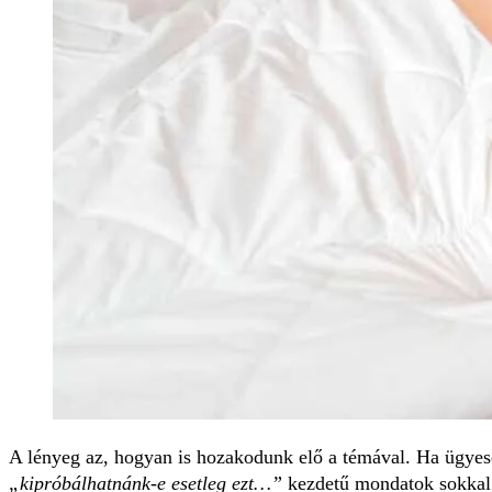
A lényeg az, hogyan is hozakodunk elő a témával. Ha ügye
„kipróbálhatnánk-e esetleg ezt…”
kezdetű mondatok sokkal p