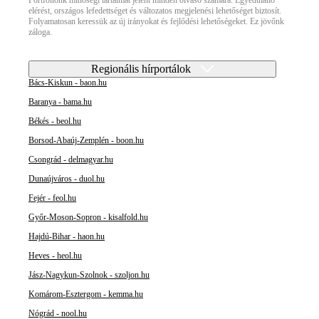
elérést, országos lefedettséget és változatos megjelenési lehetőséget biztosít.
Folyamatosan keressük az új irányokat és fejlődési lehetőségeket. Ez jövőnk
záloga.
Regionális hírportálok
Bács-Kiskun - baon.hu
Baranya - bama.hu
Békés - beol.hu
Borsod-Abaúj-Zemplén - boon.hu
Csongrád - delmagyar.hu
Dunaújváros - duol.hu
Fejér - feol.hu
Győr-Moson-Sopron - kisalfold.hu
Hajdú-Bihar - haon.hu
Heves - heol.hu
Jász-Nagykun-Szolnok - szoljon.hu
Komárom-Esztergom - kemma.hu
Nógrád - nool.hu