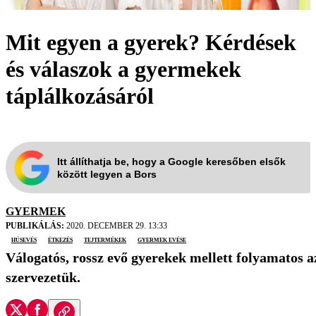
Mit egyen a gyerek? Kérdések
és válaszok a gyermekek
táplálkozásáról
Itt állíthatja be, hogy a Google keresőben elsők
között legyen a Bors
GYERMEK
PUBLIKÁLÁS:
2020. DECEMBER 29. 13:33
húsevés
étkezés
tejtermékek
gyermek evése
Válogatós, rossz evő gyerekek mellett folyamatos 
szervezetük.