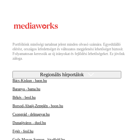
Portfóliónk minőségi tartalmat jelent minden olvasó számára. Egyedülálló
elérést, országos lefedettséget és változatos megjelenési lehetőséget biztosít.
Folyamatosan keressük az új irányokat és fejlődési lehetőségeket. Ez jövőnk
záloga.
Regionális hírportálok
Bács-Kiskun - baon.hu
Baranya - bama.hu
Békés - beol.hu
Borsod-Abaúj-Zemplén - boon.hu
Csongrád - delmagyar.hu
Dunaújváros - duol.hu
Fejér - feol.hu
Győr-Moson-Sopron - kisalfold.hu