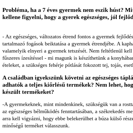
Probléma, ha a 7 éves gyermek nem eszik húst? Mit
kellene figyelni, hogy a gyerek egészséges, jól fejlő
- Az egészséges, változatos étrend fontos a gyermek fejlőd
tartalmazó fogások beiktatása a gyermek étrendjébe. A kaphat
valamelyik elnyeri a gyermek tetszését. Nem feltétlenül kel
fűszeres ízesítéssel - mi magunk is készíthetünk a konyhában
ételeket, a szükséges fehérje pótlását fokozott tej, tojás, es
A családban igyekszünk követni az egészséges tápl
adhatók a teljes kiőrlésű termékek? Nem lehet, ho
készült termékeket?
-
A gyermekeknek, mint mindenkinek, szükségük van a rosttart
az egészséges bélműködés fenntartásában, a székrekedés meg
arra kell vigyázni, hogy ebbe belekerülhet a búza külső részé
minőségű terméket válasszunk.