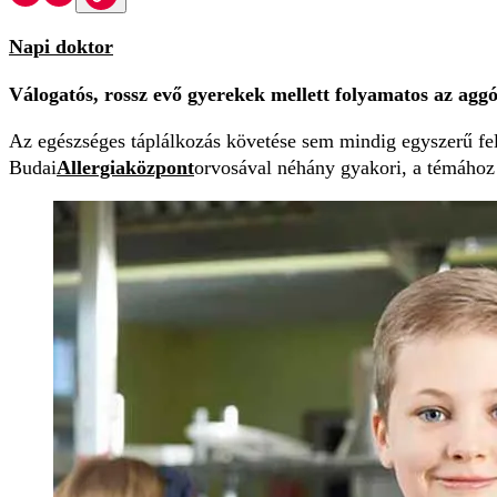
Napi doktor
Válogatós, rossz evő gyerekek mellett folyamatos az agg
Az egészséges táplálkozás követése sem mindig egyszerű fe
Budai
Allergiaközpont
orvosával néhány gyakori, a témához