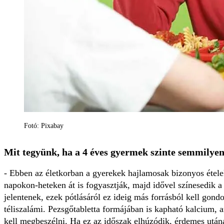
Fotó: Pixabay
Mit tegyünk, ha a 4 éves gyermek szinte semmilye
- Ebben az életkorban a gyerekek hajlamosak bizonyos ételek
napokon-heteken át is fogyasztják, majd idővel színesedik a
jelentenek, ezek pótlásáról ez ideig más forrásból kell go
téliszalámi. Pezsgőtabletta formájában is kapható kalcium, a
kell megbeszélni. Ha ez az időszak elhúzódik, érdemes után