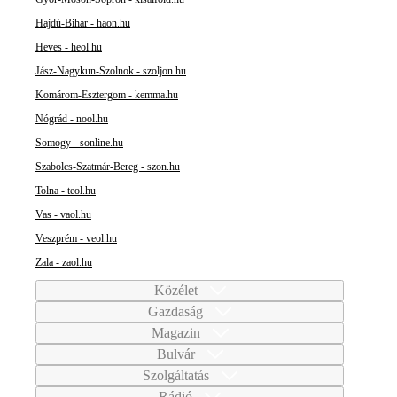
Hajdú-Bihar - haon.hu
Heves - heol.hu
Jász-Nagykun-Szolnok - szoljon.hu
Komárom-Esztergom - kemma.hu
Nógrád - nool.hu
Somogy - sonline.hu
Szabolcs-Szatmár-Bereg - szon.hu
Tolna - teol.hu
Vas - vaol.hu
Veszprém - veol.hu
Zala - zaol.hu
Közélet
Gazdaság
Magazin
Bulvár
Szolgáltatás
Rádió