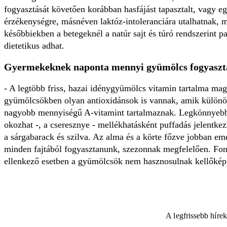
fogyasztását követően korábban hasfájást tapasztalt, vagy eg
érzékenységre, másnéven laktóz-intoleranciára utalhatnak, me
későbbiekben a betegeknél a natúr sajt és túró rendszerint 
dietetikus adhat.
Gyermekeknek naponta mennyi gyümölcs fogyasztás
- A legtöbb friss, hazai idénygyümölcs vitamin tartalma ma
gyümölcsökben olyan antioxidánsok is vannak, amik különö
nagyobb mennyiségű A-vitamint tartalmaznak. Legkönnyebben
okozhat -, a cseresznye - mellékhatásként puffadás jelentke
a sárgabarack és szilva. Az alma és a körte főzve jobban em
minden fajtából fogyasztanunk, szezonnak megfelelően. Font
ellenkező esetben a gyümölcsök nem hasznosulnak kellőképpe
A legfrissebb híre