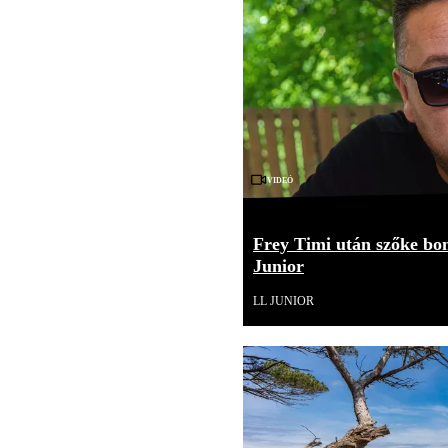
Videó
Frey Timi után szőke bom
Junior
LL JUNIOR