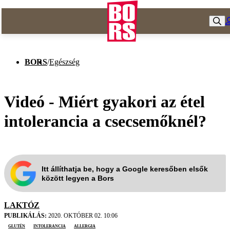
BORS
/
Egészség
Videó - Miért gyakori az étel
intolerancia a csecsemőknél?
Itt állíthatja be, hogy a Google keresőben elsők
között legyen a Bors
LAKTÓZ
PUBLIKÁLÁS:
2020. OKTÓBER 02. 10:06
glutén
intolerancia
allergia