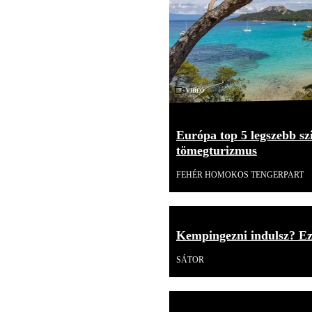
Videó
Európa top 5 legszebb szi
tömegturizmus
FEHÉR HOMOKOS TENGERPART
Kempingezni indulsz? Ezt
SÁTOR