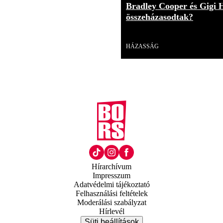
Bradley Cooper és Gigi 
összeházasodtak?
Videó
HÁZASSÁG
Hírarchívum
Impresszum
Adatvédelmi tájékoztató
Felhasználási feltételek
Moderálási szabályzat
Hírlevél
Süti beállítások