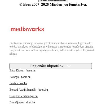
© Bors 2007–2026 Minden jog fenntartva.
Portfóliónk minőségi tartalmat jelent minden olvasó számára. Egyedülálló
elérést, országos lefedettséget és változatos megjelenési lehetőséget biztosít.
Folyamatosan keressük az új irányokat és fejlődési lehetőségeket. Ez jövőnk
záloga.
Regionális hírportálok
Bács-Kiskun - baon.hu
Baranya - bama.hu
Békés - beol.hu
Borsod-Abaúj-Zemplén - boon.hu
Csongrád - delmagyar.hu
Dunaújváros - duol.hu