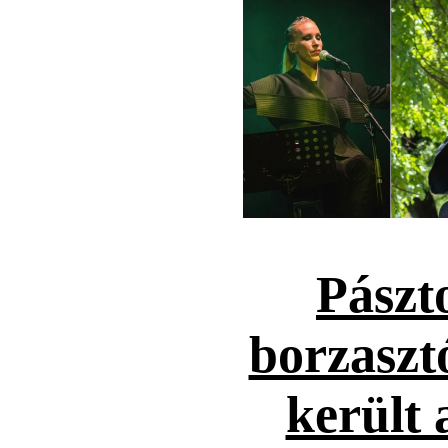
Pászt
borzaszt
került 