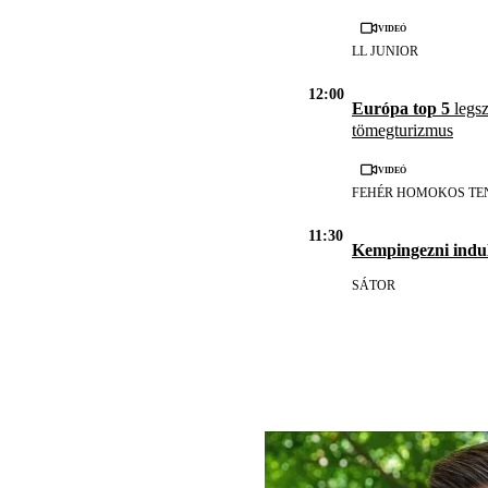
Videó
LL JUNIOR
12:00
Európa top 5
legsz
tömegturizmus
Videó
FEHÉR HOMOKOS TE
11:30
Kempingezni indul
SÁTOR