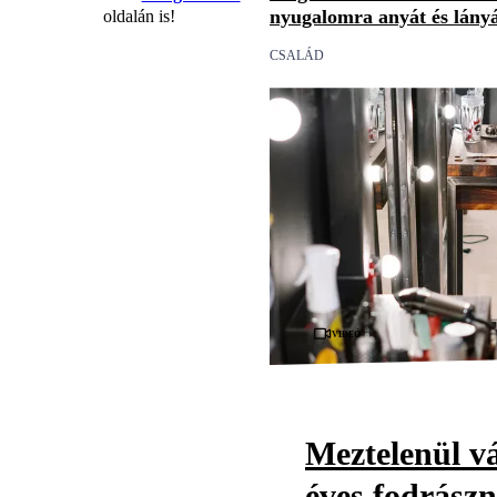
nyugalomra anyát és lány
oldalán is!
CSALÁD
Videó
Meztelenül vá
éves fodrászn