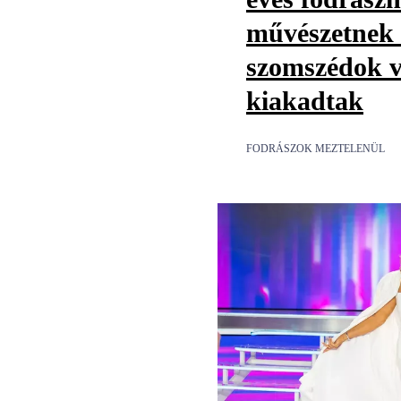
művészetnek t
szomszédok v
kiakadtak
FODRÁSZOK MEZTELENÜL