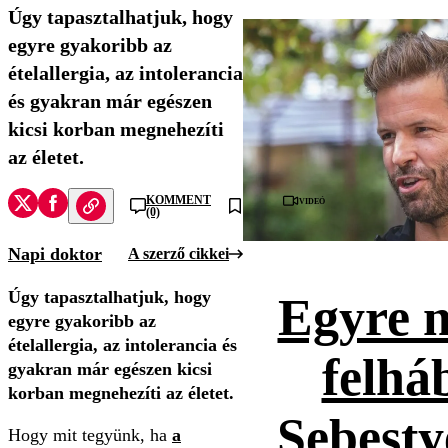
Úgy tapasztalhatjuk, hogy
egyre gyakoribb az
ételallergia, az intolerancia
és gyakran már egészen
kicsi korban megnehezíti
az életet.
KOMMENT
Videó
(0)
Napi doktor
A szerző cikkei
Úgy tapasztalhatjuk, hogy
Egyre 
egyre gyakoribb az
ételallergia, az intolerancia és
felhá
gyakran már egészen kicsi
korban megnehezíti az életet.
Sebesty
Hogy mit tegyünk, ha
a