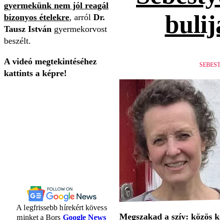
gyermekünk nem jól reagál
bulij
bizonyos ételekre
, arról
Dr.
Tausz István
gyermekorvost
beszélt.
A videó megtekintéséhez
SEBES
kattints a képre!
A legfrissebb hírekért kövess
Megszakad a szív: közös 
minket a Bors
Google News