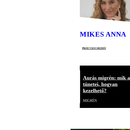
MIKES ANNA
profi táncoktató
Aurás migrén: mik a
tünetei, hogyan
kezelhető?
MIGRÉN