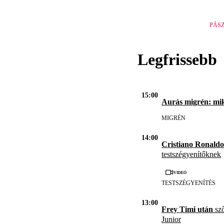
PÁS
Legfrissebb
15:00
Aurás migrén: mi
MIGRÉN
14:00
Cristiano Ronald
testszégyenítőknek
Videó
TESTSZÉGYENÍTÉS
13:00
Frey Timi után
sző
Junior