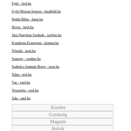
Fejér - feol.hu
Győr-Moson-Sopron - kisalfold.hu
Hajdú-Bihar - haon.hu
Heves - heol.hu
Jász-Nagykun-Szolnok - szoljon.hu
Komárom-Esztergom - kemma.hu
Nógrád - nool.hu
Somogy - sonline.hu
Szabolcs-Szatmár-Bereg - szon.hu
Tolna - teol.hu
Vas - vaol.hu
Veszprém - veol.hu
Zala - zaol.hu
Közélet
Gazdaság
Magazin
Bulvár