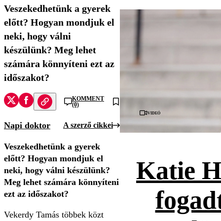
Veszekedhetünk a gyerek
előtt? Hogyan mondjuk el
neki, hogy válni
készülünk? Meg lehet
számára könnyíteni ezt az
időszakot?
KOMMENT
(0)
Videó
Napi doktor
A szerző cikkei
Veszekedhetünk a gyerek
előtt? Hogyan mondjuk el
Katie H
neki, hogy válni készülünk?
Meg lehet számára könnyíteni
fogad
ezt az időszakot?
Vekerdy Tamás többek közt