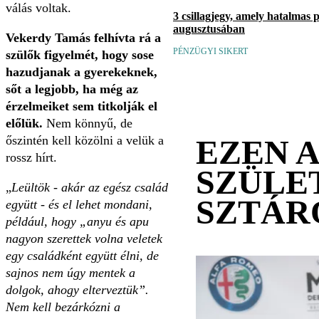
válás voltak.
3 csillagjegy, amely hatalmas 
augusztusában
Vekerdy Tamás felhívta rá a
PÉNZÜGYI SIKERT
szülők figyelmét, hogy sose
hazudjanak a gyerekeknek,
sőt a legjobb, ha még az
érzelmeiket sem titkolják el
előlük.
Nem könnyű, de
EZEN 
őszintén kell közölni a velük a
rossz hírt.
SZÜLE
„
Leültök - akár az egész család
SZTÁR
együtt - és el lehet mondani,
például, hogy „anyu és apu
nagyon szerettek volna veletek
egy családként együtt élni, de
sajnos nem úgy mentek a
dolgok, ahogy elterveztük”.
Nem kell bezárkózni a