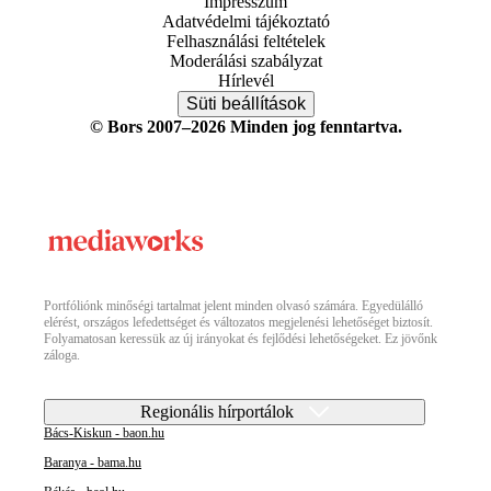
Impresszum
Adatvédelmi tájékoztató
Felhasználási feltételek
Moderálási szabályzat
Hírlevél
Süti beállítások
© Bors 2007–2026 Minden jog fenntartva.
Portfóliónk minőségi tartalmat jelent minden olvasó számára. Egyedülálló
elérést, országos lefedettséget és változatos megjelenési lehetőséget biztosít.
Folyamatosan keressük az új irányokat és fejlődési lehetőségeket. Ez jövőnk
záloga.
Regionális hírportálok
Bács-Kiskun - baon.hu
Baranya - bama.hu