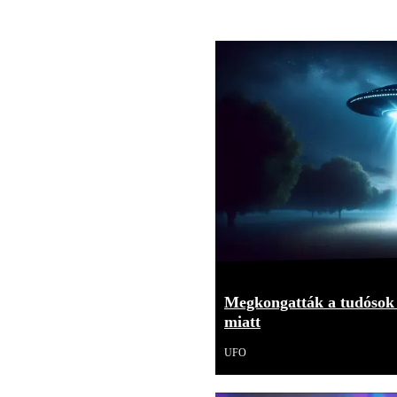
Megkongatták a tudósok 
miatt
UFO