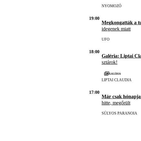
NYOMOZÓ
19:00
Megkongatták a t
idegenek miatt
UFO
18:00
Galéria: Liptai Cl
sztárok!
Galéria
LIPTAI CLAUDIA
17:00
Már csak hónapja
hitte, megőrült
SÚLYOS PARANOIA