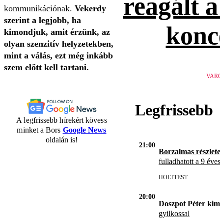
reagált 
kommunikációnak.
Vekerdy
szerint a legjobb, ha
konc
kimondjuk, amit érzünk, az
olyan szenzitív helyzetekben,
mint a válás, ezt még inkább
szem előtt kell tartani.
VAR
Legfrissebb
A legfrissebb hírekért kövess
minket a Bors
Google News
oldalán is!
21:00
Borzalmas részlet
fulladhatott a 9 éve
HOLTTEST
20:00
Doszpot Péter kim
gyilkossal