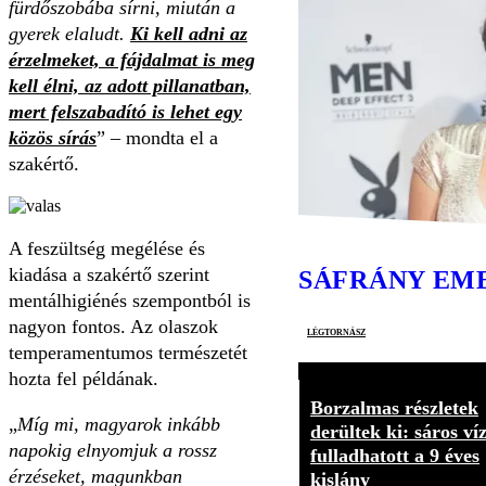
fürdőszobába sírni, miután a
gyerek elaludt.
Ki kell adni az
érzelmeket, a fájdalmat is meg
kell élni, az adott pillanatban,
mert felszabadító is lehet egy
közös sírás
” – mondta el a
szakértő.
A feszültség megélése és
kiadása a szakértő szerint
SÁFRÁNY EM
mentálhigiénés szempontból is
nagyon fontos. Az olaszok
légtornász
temperamentumos természetét
hozta fel példának.
Borzalmas részletek
„
Míg mi, magyarok inkább
derültek ki: sáros ví
napokig elnyomjuk a rossz
fulladhatott a 9 éves
érzéseket, magunkban
kislány