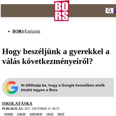
BORS
/
Egészség
Hogy beszéljünk a gyerekkel a
válás következményeiről?
Itt állíthatja be, hogy a Google keresőben elsők
között legyen a Bors
ISKOLATÁSKA
PUBLIKÁLÁS:
2017. OKTÓBER 31. 08:55
gyerek
család
kapcsolat
válás
szülő