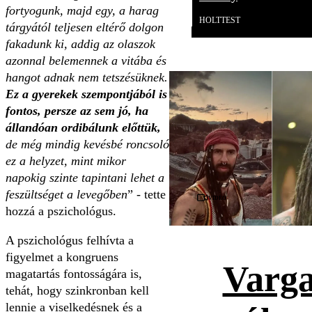
fortyogunk, majd egy, a harag
HOLTTEST
tárgyától teljesen eltérő dolgon
fakadunk ki, addig az olaszok
azonnal belemennek a vitába és
hangot adnak nem tetszésüknek.
Ez a gyerekek szempontjából is
fontos, persze az sem jó, ha
állandóan ordibálunk előttük,
de még mindig kevésbé roncsoló
ez a helyzet, mint mikor
napokig szinte tapintani lehet a
feszültséget a levegőben
” - tette
Videó
hozzá a pszichológus.
A pszichológus felhívta a
figyelmet a kongruens
Varga
magatartás fontosságára is,
tehát, hogy szinkronban kell
lennie a viselkedésnek és a