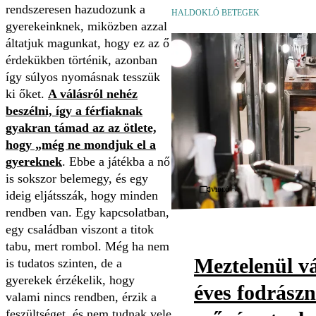
rendszeresen hazudozunk a
HALDOKLÓ BETEGEK
gyerekeinknek, miközben azzal
áltatjuk magunkat, hogy ez az ő
érdekükben történik, azonban
így súlyos nyomásnak tesszük
ki őket.
A válásról nehéz
beszélni, így a férfiaknak
gyakran támad az az ötlete,
hogy „még ne mondjuk el a
gyereknek
. Ebbe a játékba a nő
is sokszor belemegy, és egy
Videó
ideig eljátsszák, hogy minden
rendben van. Egy kapcsolatban,
egy családban viszont a titok
tabu, mert rombol. Még ha nem
Meztelenül vá
is tudatos szinten, de a
gyerekek érzékelik, hogy
éves fodrászn
valami nincs rendben, érzik a
feszültséget, és nem tudnak vele