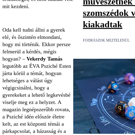
művészetnek t
mit kezdeni.
szomszédok v
kiakadtak
Oda kell tudni állni a gyerek
elé, és őszintén elmondani,
FODRÁSZOK MEZTELENÜL
hogy mi történik. Ekkor persze
felmerül a kérdés, mégis
hogyan? –
Vekerdy Tamás
legutóbb az ÉVA Psziché Esten
járta körül a témát, hogyan
lehetséges a válást úgy
végigcsinálni, hogy a
gyerekeket a lehető legkevésbé
viselje meg ez a helyzet. A
magazin legnépszerűbb rovata,
a Psziché idén először életre
kelt, az est központi témái a
párkapcsolat, a házasság és a