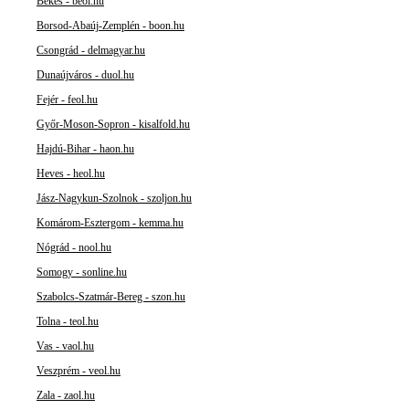
Békés - beol.hu
Borsod-Abaúj-Zemplén - boon.hu
Csongrád - delmagyar.hu
Dunaújváros - duol.hu
Fejér - feol.hu
Győr-Moson-Sopron - kisalfold.hu
Hajdú-Bihar - haon.hu
Heves - heol.hu
Jász-Nagykun-Szolnok - szoljon.hu
Komárom-Esztergom - kemma.hu
Nógrád - nool.hu
Somogy - sonline.hu
Szabolcs-Szatmár-Bereg - szon.hu
Tolna - teol.hu
Vas - vaol.hu
Veszprém - veol.hu
Zala - zaol.hu