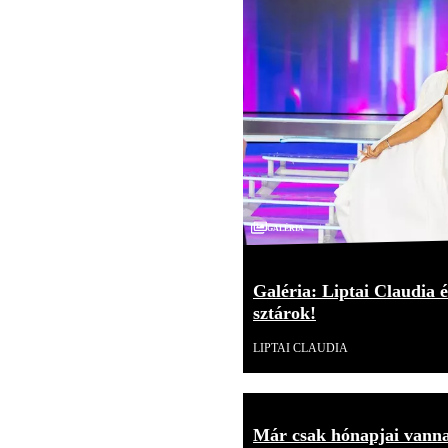
Galéria
Galéria: Liptai Claudia é
sztárok!
LIPTAI CLAUDIA
Már csak hónapjai vannak