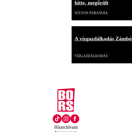
hitte, megőrült
SÚLYOS PARANOIA
A vízgazdálkodás Zámbó
Videó
VÍZGAZDÁLKODÁS
Hírarchívum