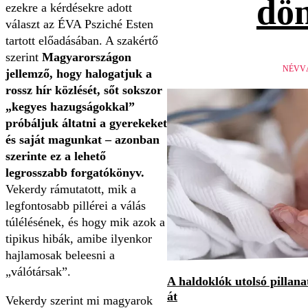
dön
ezekre a kérdésekre adott
választ az ÉVA Psziché Esten
tartott előadásában. A szakértő
szerint
Magyarországon
NÉVV
jellemző, hogy halogatjuk a
rossz hír közlését, sőt sokszor
„kegyes hazugságokkal”
próbáljuk áltatni a gyerekeket
és saját magunkat – azonban
szerinte ez a lehető
legrosszabb forgatókönyv.
Vekerdy rámutatott, mik a
legfontosabb pillérei a válás
túlélésének, és hogy mik azok a
tipikus hibák, amibe ilyenkor
hajlamosak beleesni a
„válótársak”.
A haldoklók utolsó pillan
át
Vekerdy szerint mi magyarok