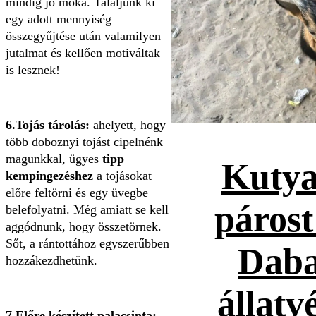
mindig jó móka. Találjunk ki
egy adott mennyiség
összegyűjtése után valamilyen
jutalmat és kellően motiváltak
is lesznek!
6.
Tojás
tárolás:
ahelyett, hogy
több doboznyi tojást cipelnénk
magunkkal, ügyes
tipp
Kutya
kempingezéshez
a tojásokat
előre feltörni és egy üvegbe
párost
belefolyatni. Még amiatt se kell
aggódnunk, hogy összetörnek.
Sőt, a rántottához egyszerűbben
Daba
hozzákezdhetünk.
állatv
7.Előre készített
palacsinta
: