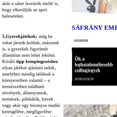
akár a sátor leszúrók mellé is,
hogy elkerüljük az apró
baleseteket.
SÁFRÁNY EM
5.Gyerekjátékok:
még ha
légtornász
sokat járunk-kelünk, mászunk
is, a gyerekek figyelmét
állandóan nem lehet lekötni.
Ők a
Kiváló
tipp kempingezéshez
leghataloméhesebb
olyan játékot ajánlani nekik,
csillagjegyek
amelyhez mindig találnak a
HOROSZKÓP
környezetben valamit – a
természetben található
növények, állatnyomok,
termések, pókhálók, kövek
vagy akár egy bizonyos madár
keresgélése, megfigyelése