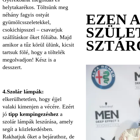
helytakarékos. Töltsünk meg
EZEN 
néhány fagyis ostyát
gyümölcsszeletekkel,
SZÜLE
csokichipsszel – csavarjuk
szállításkor őket fóliába. Majd
SZTÁR
amikor a tűz körül ülünk, kicsit
tartsuk fölé, hogy a töltelék
megolvadjon! Kész is a
desszert.
4.Szolár lámpák:
elkerülhetetlen, hogy éjjel
valaki kimenjen a vécére. Ezért
jó
tipp kempingezéshez
a
szolár lámpák leszúrása, amely
segít a közlekedésben.
Rakhatjuk őket a bejárathoz, de