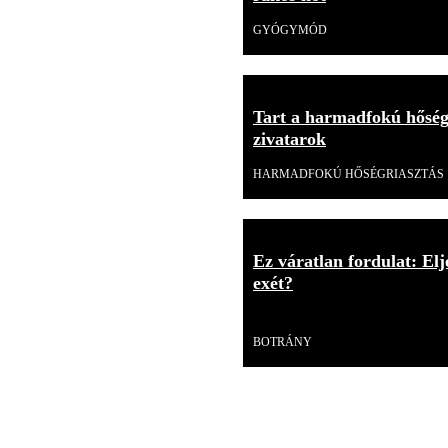
GYÓGYMÓD
Tart a harmadfokú hőség
zivatarok
HARMADFOKÚ HŐSÉGRIASZTÁS
Ez váratlan fordulat: E
exét?
Videó
BOTRÁNY