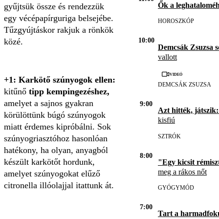
Ők a leghatalomé
gyűjtsük össze és rendezzük
egy vécépapírguriga belsejébe.
HOROSZKÓP
Tűzgyújtáskor rakjuk a rönkök
közé.
10:00
Demcsák Zsuzsa s
vallott
Videó
+1: Karkötő szúnyogok ellen:
DEMCSÁK ZSUZSA
kitűnő
tipp kempingezéshez,
amelyet a sajnos gyakran
9:00
Azt hitték, játszik:
körülöttünk búgó szúnyogok
kisfiú
miatt érdemes kipróbálni. Sok
SZTRÓK
szúnyogriasztóhoz hasonlóan
hatékony, ha olyan, anyagból
8:00
készült karkötőt hordunk,
"Egy kicsit rémisz
meg a rákos nőt
amelyet szúnyogokat elűző
citronella illóolajjal itattunk át.
GYÓGYMÓD
7:00
Tart a harmadfok