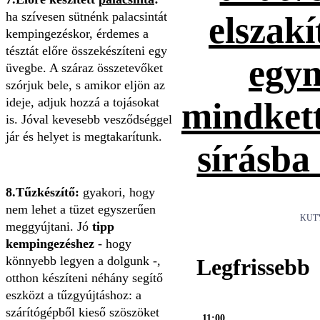
ha szívesen sütnénk palacsintát
elszakí
kempingezéskor, érdemes a
tésztát előre összekészíteni egy
egym
üvegbe. A száraz összetevőket
szórjuk bele, s amikor eljön az
ideje, adjuk hozzá a tojásokat
mindket
is. Jóval kevesebb vesződséggel
jár és helyet is megtakarítunk.
sírásba
8.Tűzkészítő:
gyakori, hogy
nem lehet a tüzet egyszerűen
KUT
meggyújtani. Jó
tipp
kempingezéshez
- hogy
könnyebb legyen a dolgunk -,
Legfrissebb
otthon készíteni néhány segítő
eszközt a tűzgyújtáshoz: a
szárítógépből kieső szöszöket
11:00