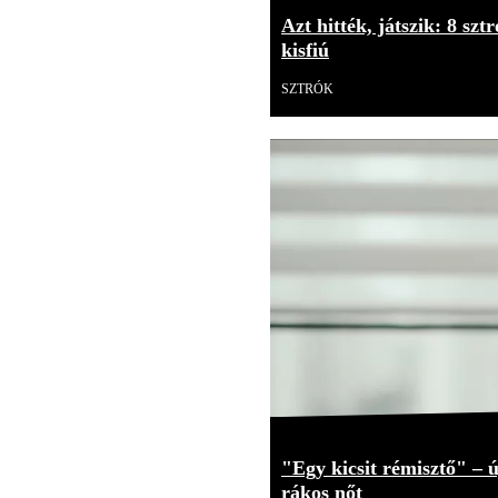
Azt hitték, játszik: 8 sz
kisfiú
SZTRÓK
"Egy kicsit rémisztő" –
rákos nőt