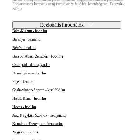
Folyamatosan keressük az új irányokat és fejlődési lehetőségeket. Ez jövőnk
záloga.
Regionális hírportálok
Bács-Kiskun - baon.hu
Baranya - bama.hu
Békés - beol.hu
Borsod-Abaúj-Zemplén - boon.hu
Csongrád - delmagyar.hu
Dunaújváros - duol.hu
Fejér - feol.hu
Győr-Moson-Sopron - kisalfold.hu
Hajdú-Bihar - haon.hu
Heves - heol.hu
Jász-Nagykun-Szolnok - szoljon.hu
Komárom-Esztergom - kemma.hu
Nógrád - nool.hu