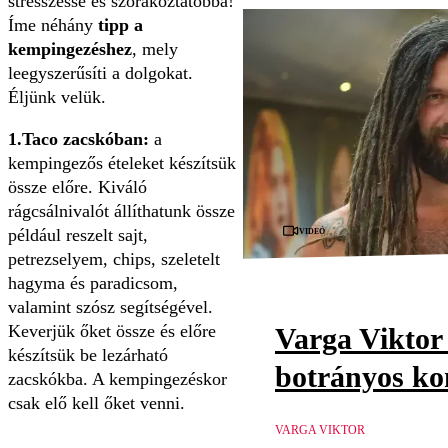
stresszessé és szórakoztatóbbá!
Íme néhány
tipp a
kempingezéshez
, mely
leegyszerűsíti a dolgokat.
Éljünk velük.
1.Taco zacskóban:
a
kempingezős ételeket készítsük
össze előre. Kiváló
rágcsálnivalót állíthatunk össze
Videó
például reszelt sajt,
petrezselyem, chips, szeletelt
hagyma és paradicsom,
valamint szósz segítségével.
Keverjük őket össze és előre
Varga Viktor 
készítsük be lezárható
botrányos ko
zacskókba. A kempingezéskor
csak elő kell őket venni.
VARGA VIKTOR