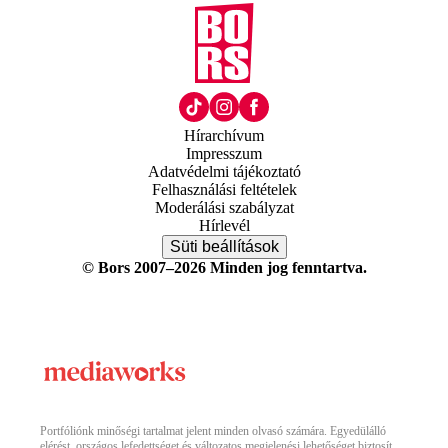
Hírarchívum
Impresszum
Adatvédelmi tájékoztató
Felhasználási feltételek
Moderálási szabályzat
Hírlevél
Süti beállítások
© Bors 2007–2026 Minden jog fenntartva.
Portfóliónk minőségi tartalmat jelent minden olvasó számára. Egyedülálló
elérést, országos lefedettséget és változatos megjelenési lehetőséget biztosít.