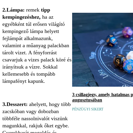
2.Lámpa:
remek
tipp
kempingezéshez,
ha az
egyébként túl erősen világító
kempingező lámpa helyett
fejlámpát alkalmazunk,
valamint a műanyag palackban
tárolt vizet. A fényforrást
csavarjuk a vizes palack köré és
irányítsuk a vízre. Sokkal
kellemesebb és tompább
lámpafényt kapunk.
3 csillagjegy, amely hatalmas 
augusztusában
3.Desszert:
ahelyett, hogy több
PÉNZÜGYI SIKERT
zacskóban vagy dobozban
többféle nassolnivalót viszünk
magunkkal, rakjuk őket egybe.
Gyerekbarát megoldás és