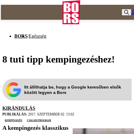
BORS
/
Egészség
8 tuti tipp kempingezéshez!
Itt állíthatja be, hogy a Google keresőben elsők
között legyen a Bors
KIRÁNDULÁS
PUBLIKÁLÁS:
2017. SZEPTEMBER 02. 13:02
kempingezés
családi program
A kempingezés klasszikus