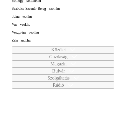
Somogy - sonline.hu
Szabolcs-Szatmár-Bereg - szon.hu
Tolna - teol.hu
Vas - vaol.hu
Veszprém - veol.hu
Zala - zaol.hu
Közélet
Gazdaság
Magazin
Bulvár
Szolgáltatás
Rádió