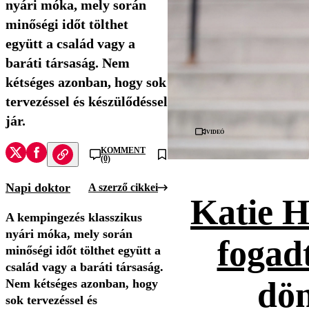
nyári móka, mely során
minőségi időt tölthet
együtt a család vagy a
baráti társaság. Nem
kétséges azonban, hogy sok
tervezéssel és készülődéssel
jár.
Videó
KOMMENT
(0)
Napi doktor
A szerző cikkei
Katie H
A kempingezés klasszikus
nyári móka, mely során
fogad
minőségi időt tölthet együtt a
család vagy a baráti társaság.
dön
Nem kétséges azonban, hogy
sok tervezéssel és