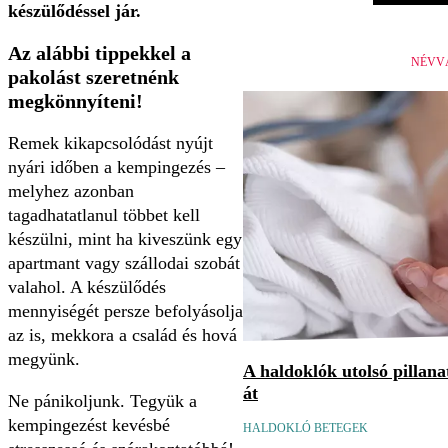
készülődéssel jár.
Az alábbi tippekkel a
NÉVV
pakolást szeretnénk
megkönnyíteni!
Remek kikapcsolódást nyújt
nyári időben a kempingezés –
melyhez azonban
tagadhatatlanul többet kell
készülni, mint ha kiveszünk egy
apartmant vagy szállodai szobát
valahol. A készülődés
mennyiségét persze befolyásolja
az is, mekkora a család és hová
megyünk.
A haldoklók utolsó pillan
át
Ne pánikoljunk. Tegyük a
kempingezést kevésbé
HALDOKLÓ BETEGEK