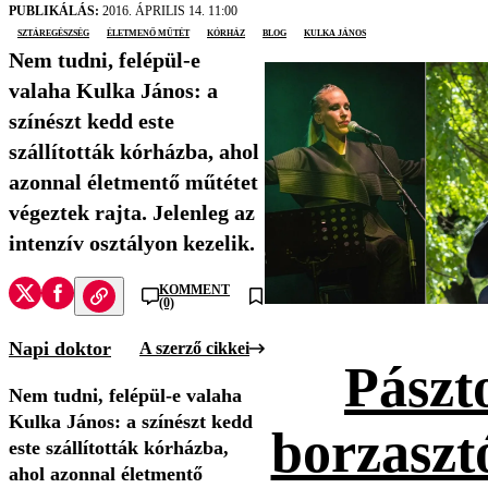
PUBLIKÁLÁS:
2016. ÁPRILIS 14. 11:00
Sztáregészség
életmenő műtét
kórház
blog
Kulka János
Nem tudni, felépül-e
valaha Kulka János: a
színészt kedd este
szállították kórházba, ahol
azonnal életmentő műtétet
végeztek rajta. Jelenleg az
intenzív osztályon kezelik.
KOMMENT
(0)
Napi doktor
A szerző cikkei
Pászt
Nem tudni, felépül-e valaha
Kulka János: a színészt kedd
borzaszt
este szállították kórházba,
ahol azonnal életmentő