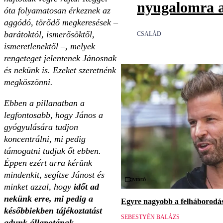
nyugalomra a
óta folyamatosan érkeznek az
aggódó, törődő megkeresések –
barátoktól, ismerősöktől,
CSALÁD
ismeretlenektől –, melyek
rengeteget jelentenek Jánosnak
és nekünk is. Ezeket szeretnénk
megköszönni.
Ebben a pillanatban a
legfontosabb, hogy János a
gyógyulására tudjon
koncentrálni, mi pedig
támogatni tudjuk őt ebben.
Éppen ezért arra kérünk
mindenkit, segítse Jánost és
Videó
minket azzal, hogy
időt ad
nekünk erre, mi pedig a
Egyre nagyobb a felháborodás 
későbbiekben tájékoztatást
SEBESTYÉN BALÁZS
adunk állapotának