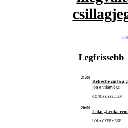
csillagje
CSI
Legfrissebb
21:00
Ketrecbe zárta a
gy
jön a világvége
GONOSZ SZELLEM
20:00
Lola: „Lenka ren
LOLA GYERMEKE