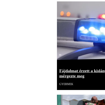
18+
Fájdalmat érzett a kislán
mérgezte meg
GYERMEK