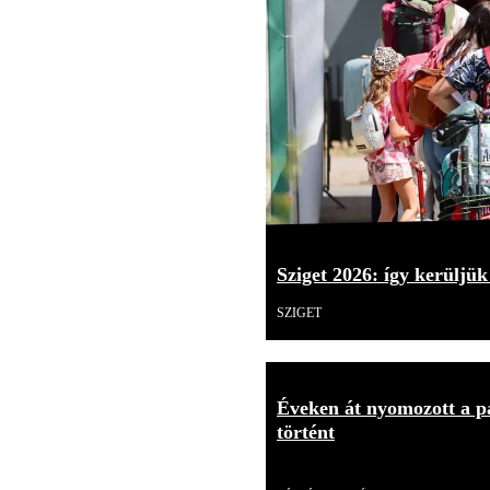
Sziget 2026: így kerüljük
SZIGET
Éveken át nyomozott a p
történt
Videó