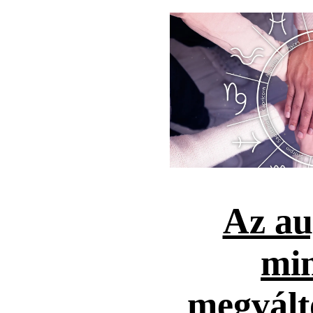
Az au
mi
megvált