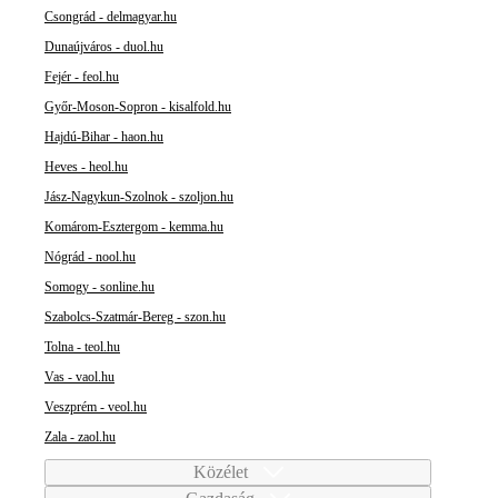
Csongrád - delmagyar.hu
Dunaújváros - duol.hu
Fejér - feol.hu
Győr-Moson-Sopron - kisalfold.hu
Hajdú-Bihar - haon.hu
Heves - heol.hu
Jász-Nagykun-Szolnok - szoljon.hu
Komárom-Esztergom - kemma.hu
Nógrád - nool.hu
Somogy - sonline.hu
Szabolcs-Szatmár-Bereg - szon.hu
Tolna - teol.hu
Vas - vaol.hu
Veszprém - veol.hu
Zala - zaol.hu
Közélet