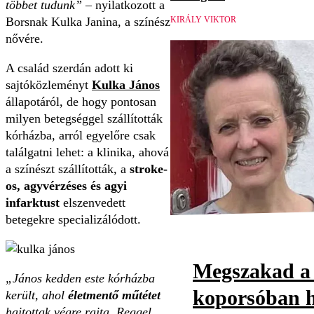
többet tudunk”
– nyilatkozott a
Borsnak Kulka Janina, a színész
KIRÁLY VIKTOR
nővére.
A család szerdán adott ki
sajtóközleményt
Kulka János
állapotáról, de hogy pontosan
milyen betegséggel szállították
kórházba, arról egyelőre csak
találgatni lehet: a klinika, ahová
a színészt szállították, a
stroke-
os, agyvérzéses és agyi
infarktust
elszenvedett
betegekre specializálódott.
Megszakad a 
„János kedden este kórházba
koporsóban h
került, ahol
életmentő műtétet
hajtottak végre rajta. Reggel