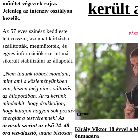
került 
műtétet végeztek rajta.
Jelenleg az intenzív osztályon
kezelik.
Az 57 éves színész kedd este
PÁS
lett rosszul, azonnal kórházba
szállították, megműtötték, és
egyes információk szerint már
sikerült stabilizálni az állapotát.
„Nem tudunk többet mondani,
mint ami a közleményünkben
van, hiszen még nincs változás
az állapotában. Arra kérünk
mindenkit, hogy drukkoljon,
hogy küldjön nagyon sok pozitív
Videó
energiát a testvéremnek!
Az
orvosok szerint az első 24–48
Király Viktor 18 évvel a M
óra vízválasztó
, utána biztosan
önmagára