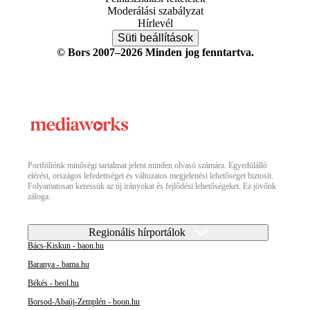
Moderálási szabályzat
Hírlevél
Süti beállítások
© Bors 2007–2026 Minden jog fenntartva.
Portfóliónk minőségi tartalmat jelent minden olvasó számára. Egyedülálló
elérést, országos lefedettséget és változatos megjelenési lehetőséget biztosít.
Folyamatosan keressük az új irányokat és fejlődési lehetőségeket. Ez jövőnk
záloga.
Regionális hírportálok
Bács-Kiskun - baon.hu
Baranya - bama.hu
Békés - beol.hu
Borsod-Abaúj-Zemplén - boon.hu