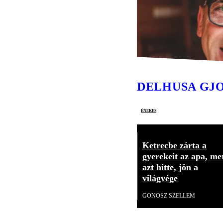
DELHUSA GJ
énekes
Ketrecbe zárta a
gyerekeit az apa, me
azt hitte, jön a
világvége
GONOSZ SZELLEM