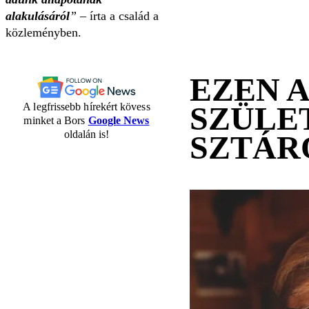
alakulásáról
”
– írta a család a
közleményben.
EZEN 
SZÜLE
A legfrissebb hírekért kövess
minket a Bors
Google News
oldalán is!
SZTÁR