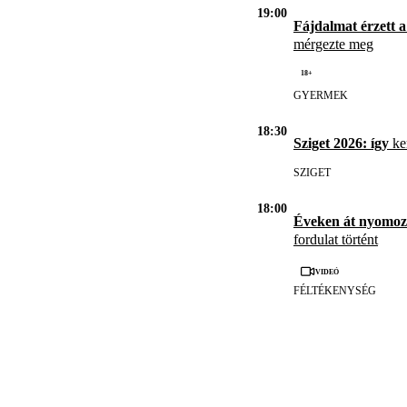
19:00
Fájdalmat érzett a
mérgezte meg
18+
GYERMEK
18:30
Sziget 2026: így
ker
SZIGET
18:00
Éveken át nyomoz
fordulat történt
Videó
FÉLTÉKENYSÉG