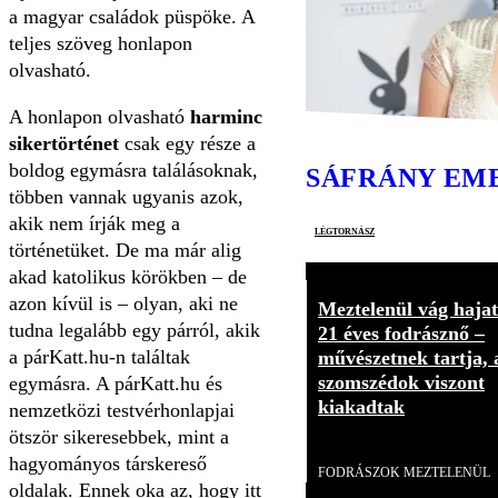
a magyar családok püspöke. A
teljes szöveg honlapon
olvasható.
A honlapon olvasható
harminc
sikertörténet
csak egy része a
boldog egymásra találásoknak,
SÁFRÁNY EM
többen vannak ugyanis azok,
akik nem írják meg a
légtornász
történetüket. De ma már alig
akad katolikus körökben – de
azon kívül is – olyan, aki ne
Meztelenül vág hajat
tudna legalább egy párról, akik
21 éves fodrásznő –
a párKatt.hu-n találtak
művészetnek tartja, 
szomszédok viszont
egymásra. A párKatt.hu és
kiakadtak
nemzetközi testvérhonlapjai
ötször sikeresebbek, mint a
Videó
hagyományos társkereső
FODRÁSZOK MEZTELENÜL
oldalak. Ennek oka az, hogy itt