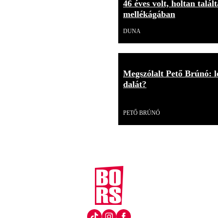
46 éves volt, holtan talá
mellékágában
DUNA
Megszólalt Pető Brúnó: l
dalát?
Videó
PETŐ BRÚNÓ