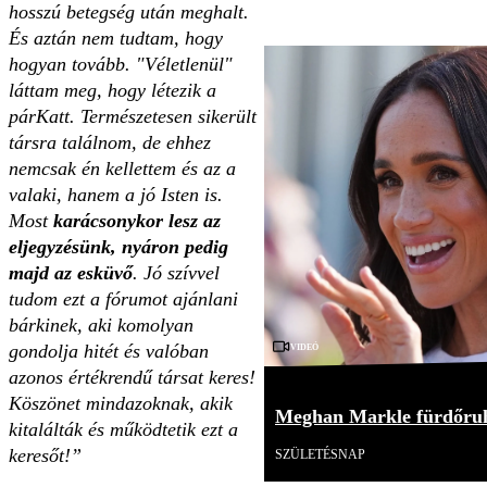
hosszú betegség után meghalt.
És aztán nem tudtam, hogy
hogyan tovább. "Véletlenül"
láttam meg, hogy létezik a
párKatt. Természetesen sikerült
társra találnom, de ehhez
nemcsak én kellettem és az a
valaki, hanem a jó Isten is.
Most
karácsonykor lesz az
eljegyzésünk, nyáron pedig
majd az esküvő
. Jó szívvel
tudom ezt a fórumot ajánlani
bárkinek, aki komolyan
Videó
gondolja hitét és valóban
azonos értékrendű társat keres!
Köszönet mindazoknak, akik
Meghan Markle fürdőruh
kitalálták és működtetik ezt a
keresőt!”
SZÜLETÉSNAP