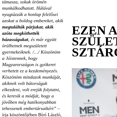
támasza, sokak örömén
munkálkodhatott. Hálával
nyugtázzák a honlap felelősei
azokat a boldog embereket, akik
EZEN 
megtalálták párjukat, akik
azóta megköthették
SZÜLE
házasságukat
, és már együtt
örülhetnek megszületett
SZTÁR
gyermekeiknek. /…/ Köszönöm
a Jóistennek, hogy
Magyarországon is gyökeret
verhetett ez a kezdeményezés.
Köszönöm mindazok munkáját,
akiknek volt bátorságuk
elkezdeni, volt erejük folytatni,
és keresik a módját, hogy a
jövőben még hatékonyabban
tehessenek embertársaikért”
–
írja köszöntőjében Bíró László,