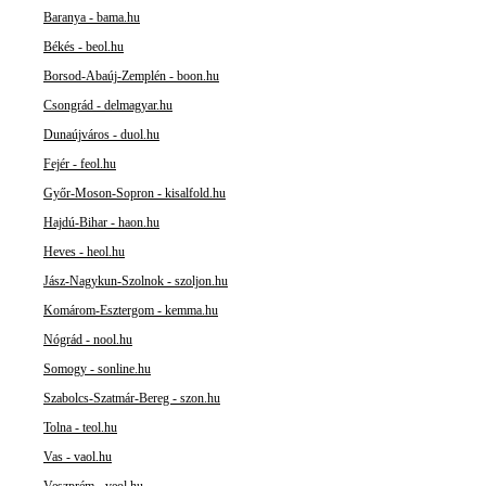
Baranya - bama.hu
Békés - beol.hu
Borsod-Abaúj-Zemplén - boon.hu
Csongrád - delmagyar.hu
Dunaújváros - duol.hu
Fejér - feol.hu
Győr-Moson-Sopron - kisalfold.hu
Hajdú-Bihar - haon.hu
Heves - heol.hu
Jász-Nagykun-Szolnok - szoljon.hu
Komárom-Esztergom - kemma.hu
Nógrád - nool.hu
Somogy - sonline.hu
Szabolcs-Szatmár-Bereg - szon.hu
Tolna - teol.hu
Vas - vaol.hu
Veszprém - veol.hu