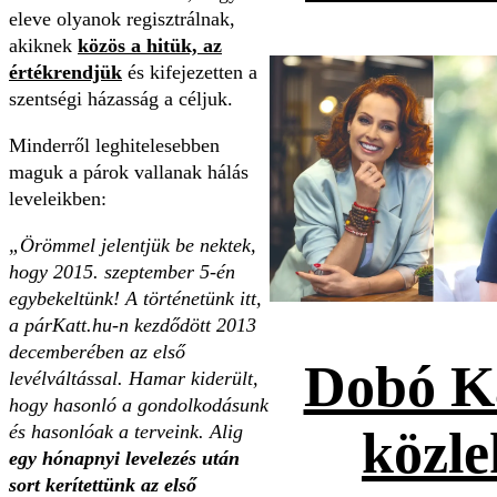
eleve olyanok regisztrálnak,
akiknek
közös a hitük, az
értékrendjük
és kifejezetten a
szentségi házasság a céljuk.
Minderről leghitelesebben
maguk a párok vallanak hálás
leveleikben:
„Örömmel jelentjük be nektek,
hogy 2015. szeptember 5-én
egybekeltünk! A történetünk itt,
a párKatt.hu-n kezdődött 2013
decemberében az első
Dobó Ka
levélváltással. Hamar kiderült,
hogy hasonló a gondolkodásunk
és hasonlóak a terveink. Alig
közle
egy hónapnyi levelezés után
sort kerítettünk az első