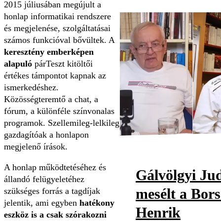
2015 júliusában megújult a
honlap informatikai rendszere
és megjelenése, szolgáltatásai
számos funkcióval bővültek. A
keresztény emberképen
alapuló
párTeszt kitöltői
értékes támpontot kapnak az
ismerkedéshez.
Közösségteremtő a chat, a
fórum, a különféle színvonalas
programok. Szellemileg-lelkileg
gazdagítóak a honlapon
megjelenő írások.
A honlap működtetéséhez és
Gálvölgyi Jud
állandó felügyeletéhez
mesélt a Bor
szükséges forrás a tagdíjak
jelentik, ami egyben
hatékony
Henrik
eszköz is a csak szórakozni