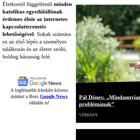
Életkortól függetlenül
minden
katolikus egyedülállónak
érdemes élnie az internetes
kapcsolatteremtés
lehetőségével
. Sokak számára
ez az első lépés a személyes
találkozás és az életre szóló,
boldog házasság felé.
Videó
A legfrissebb hírekért kövess
minket a Bors
Google News
Pál Dénes: „Mindannyian
oldalán is!
problémának”
VÍZHIÁNY