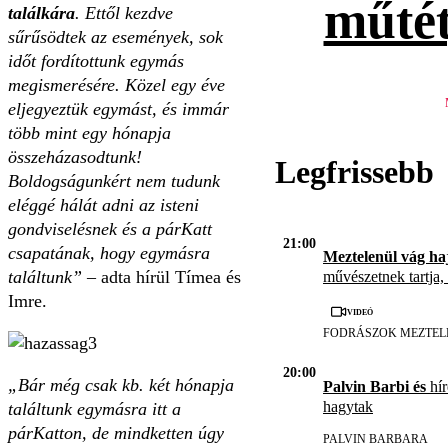
műtét
találkára
. Ettől kezdve
sűrűsödtek az események, sok
időt fordítottunk egymás
megismerésére. Közel egy éve
eljegyeztük egymást, és immár
több mint egy hónapja
összeházasodtunk!
Legfrissebb
Boldogságunkért nem tudunk
eléggé hálát adni az isteni
gondviselésnek és a párKatt
21:00
csapatának, hogy egymásra
Meztelenül vág ha
találtunk”
– adta hírül Tímea és
művészetnek tartja,
Imre.
Videó
FODRÁSZOK MEZTEL
20:00
„Bár még csak kb. két hónapja
Palvin Barbi és
hír
hagytak
találtunk egymásra itt a
párKatton, de mindketten úgy
PALVIN BARBARA