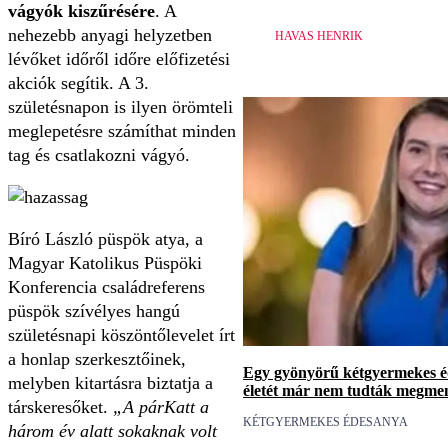
vágyók kiszűrésére
. A
nehezebb anyagi helyzetben
HAVAS HENRIK
lévőket időről időre előfizetési
akciók segítik. A 3.
születésnapon is ilyen örömteli
meglepetésre számíthat minden
tag és csatlakozni vágyó.
Bíró László püspök atya, a
Magyar Katolikus Püspöki
Konferencia családreferens
püspök szívélyes hangú
születésnapi köszöntőlevelet írt
a honlap szerkesztőinek,
Egy gyönyörű kétgyermekes éd
melyben kitartásra biztatja a
életét már nem tudták megme
társkeresőket.
„A párKatt a
KÉTGYERMEKES ÉDESANYA
három év alatt sokaknak volt