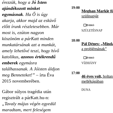
érezzük, hogy a
Jó Isten
19:00
ajándékozott minket
Meghan Markle f
egymásnak
. Ha Ő is úgy
szülinapját
akarja, akkor majd az esküvő
Videó
előtt írunk részletesebben. Már
SZÜLETÉSNAP
most is, ezúton nagyon
köszönöm a párKatt minden
18:00
Pál Dénes: „Mind
munkatársának azt a munkát,
a problémának”
amely lehetővé teszi, hogy hívő
katolikus,
azonos értékrendű
Videó
emberek
egymásra
VÍZHIÁNY
találhassanak. A Jóisten áldjon
17:00
meg Benneteket!”
– írta Éva
46 éves volt,
holtan
2015 novemberében.
mellékágában
DUNA
Gábor súlyos tragédia után
regisztrált a párKatt.hu-n:
„Tavaly május végén egyedül
maradtam, mert feleségem