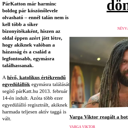
dön
PárKatton már harminc
boldog pár köszönőlevele
olvasható – ennél talán nem is
kell több a siker
NÉVV
bizonyítékaként, hiszen az
oldal éppen azért jött létre,
hogy akiknek valóban a
házasság és a család a
legfontosabb, egymásra
találhassanak.
A
hívő, katolikus értékrendű
egyedülállók
egymásra találását
segítő párKatt.hu 2013. február
14-én indult. Azóta több ezer
Videó
egyedülálló regisztrált, akiknek
harmada teljesen aktív taggá is
Varga Viktor reagált a bo
vált.
VARGA VIKTOR