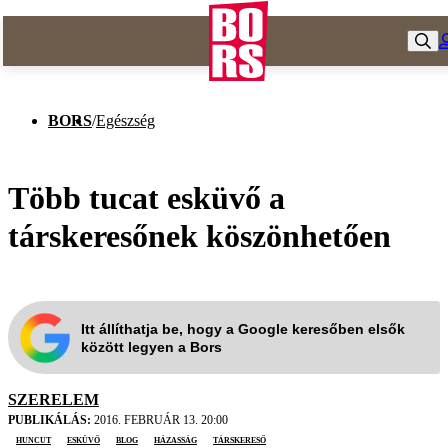
BORS
/
Egészség
Több tucat esküvő a
társkeresőnek köszönhetően
Itt állíthatja be, hogy a Google keresőben elsők
között legyen a Bors
SZERELEM
PUBLIKÁLÁS:
2016. FEBRUÁR 13. 20:00
huncut
esküvő
blog
házasság
társkereső