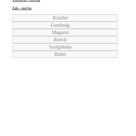
Zala - zaol.hu
Közélet
Gazdaság
Magazin
Bulvár
Szolgáltatás
Rádió