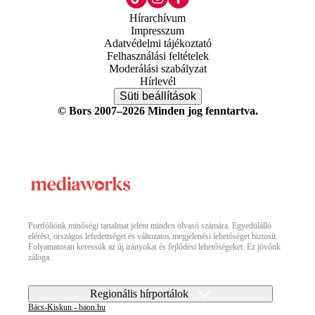
Hírarchívum
Impresszum
Adatvédelmi tájékoztató
Felhasználási feltételek
Moderálási szabályzat
Hírlevél
Süti beállítások
© Bors 2007–2026 Minden jog fenntartva.
Portfóliónk minőségi tartalmat jelent minden olvasó számára. Egyedülálló
elérést, országos lefedettséget és változatos megjelenési lehetőséget biztosít.
Folyamatosan keressük az új irányokat és fejlődési lehetőségeket. Ez jövőnk
záloga.
Regionális hírportálok
Bács-Kiskun - baon.hu