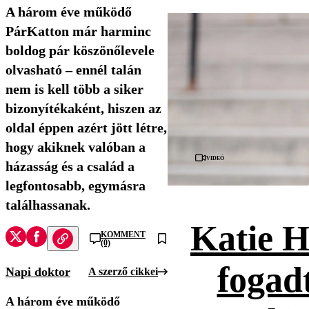
A három éve működő
PárKatton már harminc
boldog pár köszönőlevele
olvasható – ennél talán
nem is kell több a siker
bizonyítékaként, hiszen az
oldal éppen azért jött létre,
hogy akiknek valóban a
Videó
házasság és a család a
legfontosabb, egymásra
találhassanak.
Katie H
KOMMENT
(0)
fogad
Napi doktor
A szerző cikkei
A három éve működő