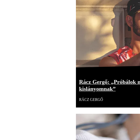
Rácz Gergő: „Próbálok mi
kislányomnak”
RÁCZ GERGŐ