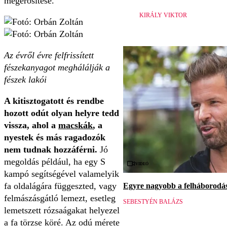
megerősítése.
KIRÁLY VIKTOR
Az évről évre felfrissített
fészekanyagot meghálálják a
fészek lakói
A kitisztogatott és rendbe
hozott odút olyan helyre tedd
vissza, ahol a
macskák
, a
nyestek és más ragadozók
nem tudnak hozzáférni.
Jó
megoldás például, ha egy S
Videó
kampó segítségével valamelyik
fa oldalágára függeszted, vagy
Egyre nagyobb a felháborodás 
felmászásgátló lemezt, esetleg
SEBESTYÉN BALÁZS
lemetszett rózsaágakat helyezel
a fa törzse köré. Az odú mérete