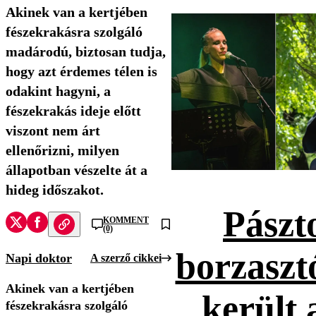
Akinek van a kertjében
fészekrakásra szolgáló
madárodú, biztosan tudja,
hogy azt érdemes télen is
odakint hagyni, a
fészekrakás ideje előtt
viszont nem árt
ellenőrizni, milyen
állapotban vészelte át a
hideg időszakot.
Pászt
KOMMENT
(0)
borzaszt
Napi doktor
A szerző cikkei
Akinek van a kertjében
került 
fészekrakásra szolgáló