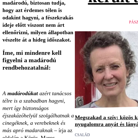
madárodú, biztosan tudja,
hogy azt érdemes télen is
odakint hagyni, a fészekrakás
PÁS
ideje előtt viszont nem árt
ellenőrizni, milyen állapotban
vészelte át a hideg időszakot.
Íme, mi mindenre kell
figyelni a madárodú
rendbehozatalnál:
A
madárodúkat
azért tanácsos
télre is a szabadban hagyni,
mert így biztonságos
éjszakázóhelyül szolgálhatnak a
Megszakad a szív: közös 
cinegéknek, a verebeknek és
nyugalomra anyát és lány
más apró madaraknak
– írja az
CSALÁD
oldalán a Körös–Maros