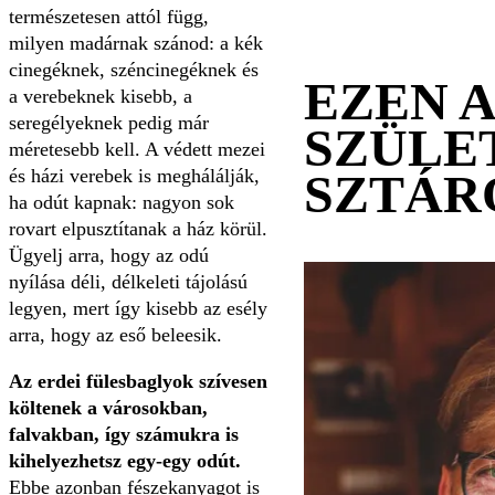
természetesen attól függ,
milyen madárnak szánod: a kék
cinegéknek, széncinegéknek és
EZEN 
a verebeknek kisebb, a
seregélyeknek pedig már
SZÜLE
méretesebb kell. A védett mezei
és házi verebek is meghálálják,
SZTÁR
ha odút kapnak: nagyon sok
rovart elpusztítanak a ház körül.
Ügyelj arra, hogy az odú
nyílása déli, délkeleti tájolású
legyen, mert így kisebb az esély
arra, hogy az eső beleesik.
Az erdei fülesbaglyok szívesen
költenek a városokban,
falvakban, így számukra is
kihelyezhetsz egy-egy odút.
Ebbe azonban fészekanyagot is