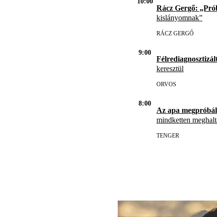
10:00
Rácz Gergő: „Pró
kislányomnak”
RÁCZ GERGŐ
9:00
Félrediagnosztizál
keresztül
ORVOS
8:00
Az apa megpróbál
mindketten meghal
TENGER