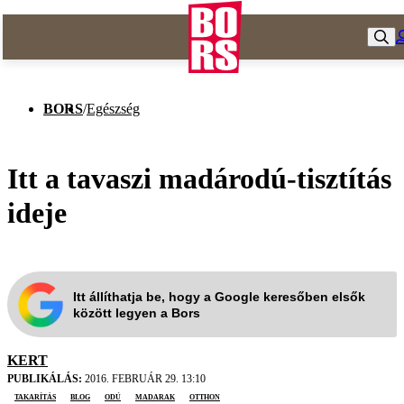
BORS
/
Egészség
Itt a tavaszi madárodú-tisztítás
ideje
Itt állíthatja be, hogy a Google keresőben elsők
között legyen a Bors
KERT
PUBLIKÁLÁS:
2016. FEBRUÁR 29. 13:10
takarítás
blog
odú
madarak
otthon