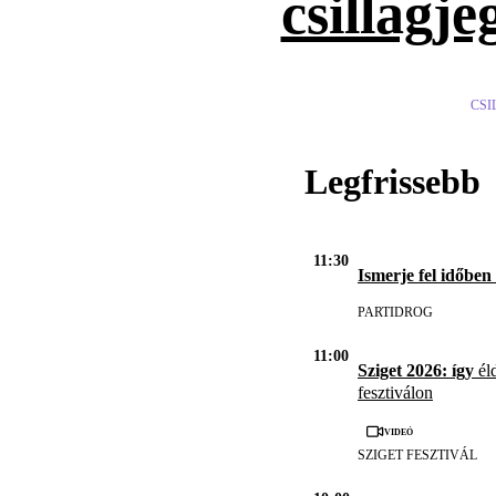
csillagje
CSI
Legfrissebb
11:30
Ismerje fel időben
PARTIDROG
11:00
Sziget 2026: így
éld
fesztiválon
Videó
SZIGET FESZTIVÁL