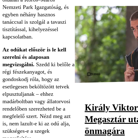
Nemzeti Park Igazgatóság, és
egyben néhány hasznos
tanáccsal is szolgál a tavaszi
tisztítással, kihelyezéssel
kapcsolatban.
Az odúkat először is le kell
szerelni és alaposan
megvizsgálni.
Szedd ki belőle a
régi fészekanyagot, és
Videó
gondoskodj róla, hogy az
esetlegesen beköltözött tetvek
elpusztuljanak – ehhez
madárboltban vagy állatorvosi
Király Viktor
rendelőben szerezheted be a
megfelelő szert. Nézd meg azt
Megasztár utá
is, nem lazult-e ki az odú alja,
önmagára
szükséges-e a szegek