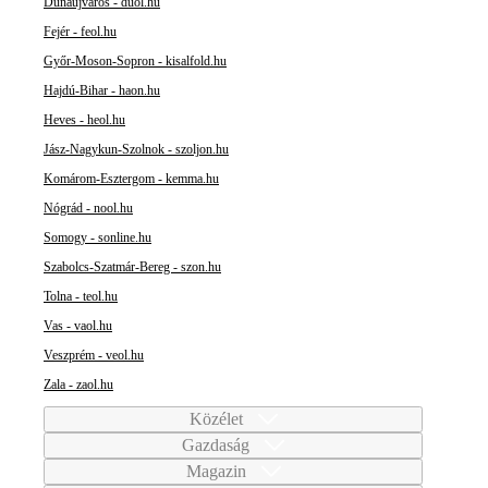
Dunaújváros - duol.hu
Fejér - feol.hu
Győr-Moson-Sopron - kisalfold.hu
Hajdú-Bihar - haon.hu
Heves - heol.hu
Jász-Nagykun-Szolnok - szoljon.hu
Komárom-Esztergom - kemma.hu
Nógrád - nool.hu
Somogy - sonline.hu
Szabolcs-Szatmár-Bereg - szon.hu
Tolna - teol.hu
Vas - vaol.hu
Veszprém - veol.hu
Zala - zaol.hu
Közélet
Gazdaság
Magazin