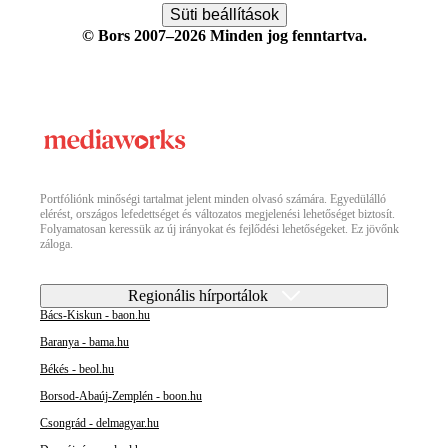
Süti beállítások
© Bors 2007–2026 Minden jog fenntartva.
Portfóliónk minőségi tartalmat jelent minden olvasó számára. Egyedülálló
elérést, országos lefedettséget és változatos megjelenési lehetőséget biztosít.
Folyamatosan keressük az új irányokat és fejlődési lehetőségeket. Ez jövőnk
záloga.
Regionális hírportálok
Bács-Kiskun - baon.hu
Baranya - bama.hu
Békés - beol.hu
Borsod-Abaúj-Zemplén - boon.hu
Csongrád - delmagyar.hu