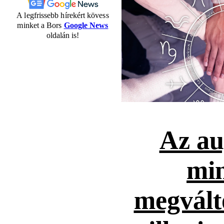
A legfrissebb hírekért kövess
minket a Bors
Google News
oldalán is!
Az au
mi
megvált