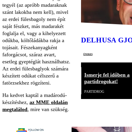
tegyél (az apróbb madaraknak
szánt lakokba nem kell), mivel
az erdei fülesbagoly nem épít
saját fészket, más madarakét
foglalja el, vagy a kihelyezett
DELHUSA GJ
odúkba, költőládákba rakja a
tojásait. Fészekanyagként
faforgácsot, száraz avart,
énekes
esetleg gyeptéglát használhatsz.
Az erdei fülesbaglyok számára
Ismerje fel időben a
készített odúkat célszerű a
partidrogokat!
fatörzsekhez rögzíteni.
PARTIDROG
Ha kedvet kaptál a madárodú-
készítéshez,
az MME oldalán
megtalálod
, mire van szükség.