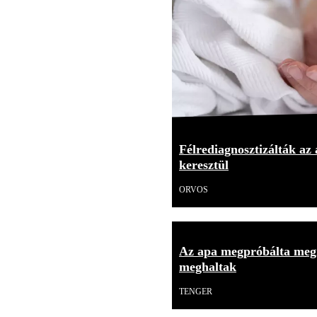
Félrediagnosztizálták az
keresztül
ORVOS
Az apa megpróbálta meg
meghaltak
TENGER