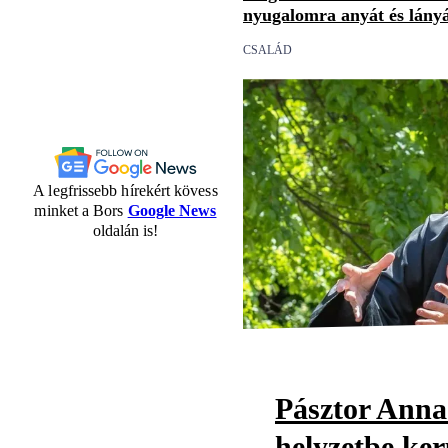
nyugalomra anyát és lány
CSALÁD
A legfrissebb hírekért kövess
minket a Bors
Google News
oldalán is!
Pásztor Anna
helyzetbe ker