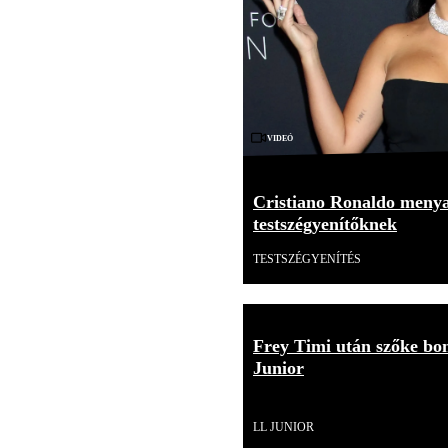
Videó
Cristiano Ronaldo menya
testszégyenítőknek
TESTSZÉGYENÍTÉS
Frey Timi után szőke bom
Junior
Videó
LL JUNIOR