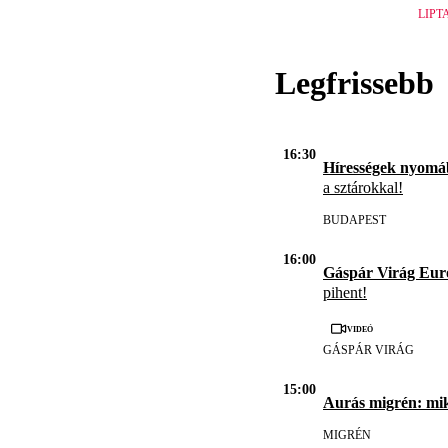
LIPT
Legfrissebb
16:30
Hírességek nyomá
a sztárokkal!
BUDAPEST
16:00
Gáspár Virág Eur
pihent!
Videó
GÁSPÁR VIRÁG
15:00
Aurás migrén: mi
MIGRÉN