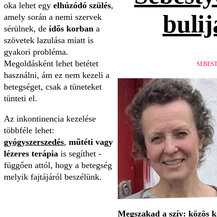
oka lehet egy
elhúzódó szülés
,
bulij
amely során a nemi szervek
sérülnek, de
idős korban
a
szövetek lazulása miatt is
gyakori probléma.
Megoldásként lehet betétet
SEBES
használni, ám ez nem kezeli a
betegséget, csak a tüneteket
tünteti el.
Az inkontinencia kezelése
többféle lehet:
gyógyszerszedés
,
műtéti vagy
lézeres terápia
is segíthet -
függően attól, hogy a betegség
melyik fajtájáról beszélünk.
Megszakad a szív: közös 