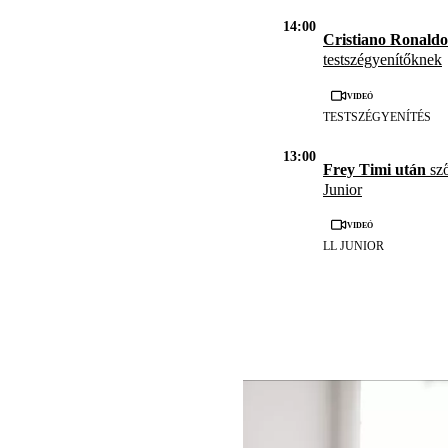
14:00
Cristiano Ronald
testszégyenítőknek
Videó
TESTSZÉGYENÍTÉS
13:00
Frey Timi után
sző
Junior
Videó
LL JUNIOR