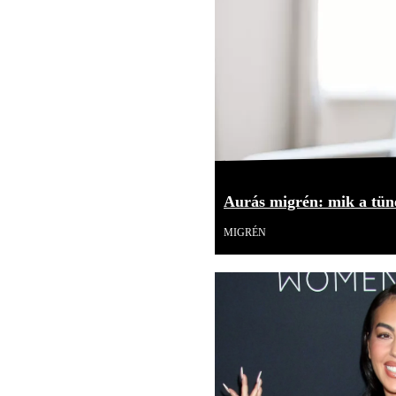
Aurás migrén: mik a tüne
MIGRÉN