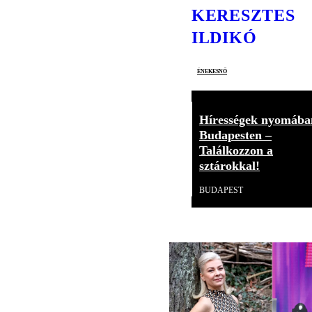
KERESZTES
ILDIKÓ
énekesnő
Hírességek nyomába
Budapesten –
Találkozzon a
sztárokkal!
BUDAPEST