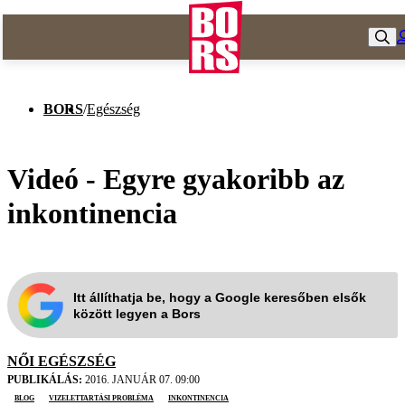
BORS
/
Egészség
Videó - Egyre gyakoribb az
inkontinencia
Itt állíthatja be, hogy a Google keresőben elsők
között legyen a Bors
NŐI EGÉSZSÉG
PUBLIKÁLÁS:
2016. JANUÁR 07. 09:00
blog
vizelettartási probléma
inkontinencia