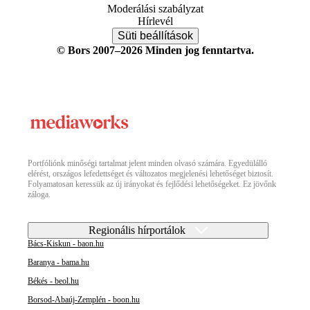
Moderálási szabályzat
Hírlevél
Süti beállítások
© Bors 2007–2026 Minden jog fenntartva.
Portfóliónk minőségi tartalmat jelent minden olvasó számára. Egyedülálló
elérést, országos lefedettséget és változatos megjelenési lehetőséget biztosít.
Folyamatosan keressük az új irányokat és fejlődési lehetőségeket. Ez jövőnk
záloga.
Regionális hírportálok
Bács-Kiskun - baon.hu
Baranya - bama.hu
Békés - beol.hu
Borsod-Abaúj-Zemplén - boon.hu