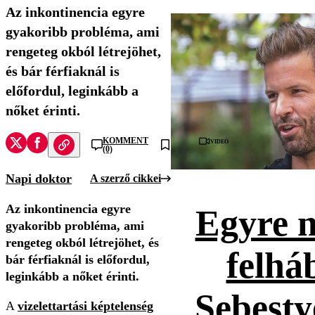
Az inkontinencia egyre
gyakoribb probléma, ami
rengeteg okból létrejöhet,
és bár férfiaknál is
előfordul, leginkább a
nőket érinti.
KOMMENT
Videó
(0)
Napi doktor
A szerző cikkei
Az inkontinencia egyre
Egyre 
gyakoribb probléma, ami
rengeteg okból létrejöhet, és
felhá
bár férfiaknál is előfordul,
leginkább a nőket érinti.
Sebesty
A
vizelettartási képtelenség