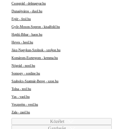
Csongrád - delmagyar.hu
Dunaújváros - duol.hu
Fejér - feol.hu
Győr-Moson-Sopron - kisalfold.hu
Hajdú-Bihar - haon.hu
Heves - heol.hu
Jász-Nagykun-Szolnok - szoljon.hu
Komárom-Esztergom - kemma.hu
Nógrád - nool.hu
Somogy - sonline.hu
Szabolcs-Szatmár-Bereg - szon.hu
Tolna - teol.hu
Vas - vaol.hu
Veszprém - veol.hu
Zala - zaol.hu
Közélet
Gazdaság