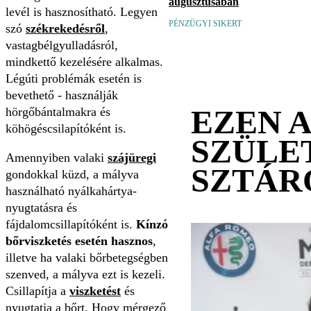
augusztusában
levél is hasznosítható. Legyen
PÉNZÜGYI SIKERT
szó
székrekedésről
,
vastagbélgyulladásról,
mindkettő kezelésére alkalmas.
Légúti problémák esetén is
bevethető - használják
EZEN 
hörgőbántalmakra és
köhögéscsilapítóként is.
SZÜLE
Amennyiben valaki
szájüregi
SZTÁR
gondokkal küzd, a mályva
használható nyálkahártya-
nyugtatásra és
fájdalomcsillapítóként is.
Kínzó
bőrviszketés esetén hasznos
,
illetve ha valaki bőrbetegségben
szenved, a mályva ezt is kezeli.
Csillapítja a
viszketést
és
nyugtatja a bőrt. Hogy mérgező