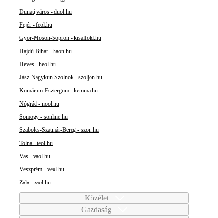
Dunaújváros - duol.hu
Fejér - feol.hu
Győr-Moson-Sopron - kisalfold.hu
Hajdú-Bihar - haon.hu
Heves - heol.hu
Jász-Nagykun-Szolnok - szoljon.hu
Komárom-Esztergom - kemma.hu
Nógrád - nool.hu
Somogy - sonline.hu
Szabolcs-Szatmár-Bereg - szon.hu
Tolna - teol.hu
Vas - vaol.hu
Veszprém - veol.hu
Zala - zaol.hu
Közélet
Gazdaság