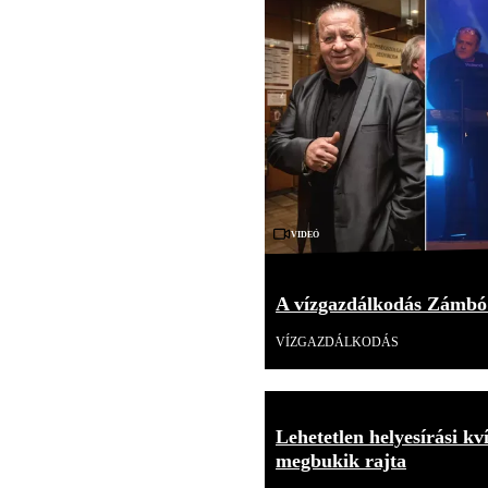
Videó
A vízgazdálkodás Zámbó
VÍZGAZDÁLKODÁS
Lehetetlen helyesírási kv
megbukik rajta