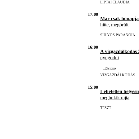
LIPTAI CLAUDIA
17:00
Már csak hónapja
hitte, megőrült
SÚLYOS PARANOIA
16:00
A vízgazdálkodás
nyugodni
Videó
VÍZGAZDÁLKODÁS
15:00
Lehetetlen helyesír
megbukik rajta
TESZT