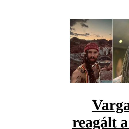
Videó
Varga
reagált 