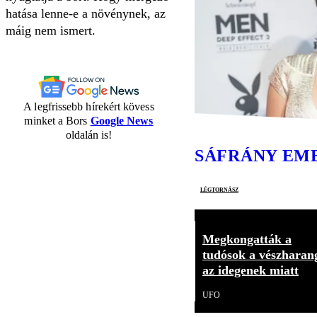
hatása lenne-e a növénynek, az
máig nem ismert.
A legfrissebb hírekért kövess
minket a Bors
Google News
oldalán is!
SÁFRÁNY EM
légtornász
Megkongatták a
tudósok a vészharan
az idegenek miatt
UFO