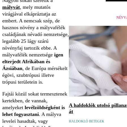
Nagyon sokan szeretik a
mályvát
, mely mutatós
virágjával elkápráztatja az
NÉVV
embert. A nemcsak szép, de
hasznos növény a mályvafélék
családjának névadó nemzetsége,
legalább 25 lágy szárú
növényfaj tartozik ebbe. A
mályvafélék nemzetsége
igen
elterjedt Afrikában és
Ázsiában
, de Európa mérsékelt
égövi, szubtrópusi illetve
trópusi területein is.
Fajtái közül sokat termesztenek
kertekben, de vannak,
A haldoklók utolsó pillan
amelyeket
levélzöldségként is
át
lehet fogyasztani
. A mályva
levelei hasadtak, vagy
HALDOKLÓ BETEGEK