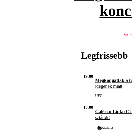
konc
VAR
Legfrissebb
19:00
Megkongatták a t
idegenek miatt
UFO
18:00
Galéria: Liptai Cl
sztárok!
Galéria