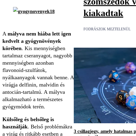
szomszédok v
kiakadtak
FODRÁSZOK MEZTELENÜL
A
mályva nem hiába lett igen
kedvelt a gyógynövények
körében
. Kis mennyiségben
tartalmaz cseranyagot, nagyobb
mennyiségben azonban
flavonoid-szulfátok,
nyálkaanyagok vannak benne. A
virágja delfinin, malvidin és
antocián-tartalmú. A mályva
alkalmazható a természetes
gyógymódok terén.
Külsőleg és belsőleg is
használják
. Belső problémákra
3 csillagjegy, amely hatalmas 
a virág és ritkább esetben a