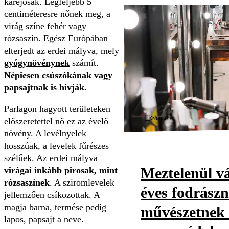
karéjosak. Legfeljebb 5
centiméteresre nőnek meg, a
virág színe fehér vagy
rózsaszín. Egész Európában
elterjedt az erdei mályva, mely
gyógynövénynek
számít.
Népiesen csúszókának vagy
papsajtnak is hívják.
Parlagon hagyott területeken
Videó
előszeretettel nő ez az évelő
növény. A levélnyelek
hosszúak, a levelek fűrészes
szélűek. Az erdei mályva
Meztelenül vá
virágai inkább pirosak, mint
rózsaszínek
. A sziromlevelek
éves fodrászn
jellemzően csíkozottak. A
magja barna, termése pedig
művészetnek t
lapos, papsajt a neve.