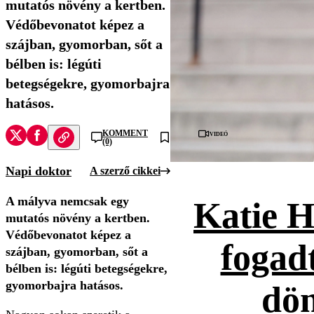
mutatós növény a kertben.
Védőbevonatot képez a
szájban, gyomorban, sőt a
bélben is: légúti
betegségekre, gyomorbajra
hatásos.
Videó
KOMMENT
(0)
Napi doktor
A szerző cikkei
A mályva nemcsak egy
Katie H
mutatós növény a kertben.
Védőbevonatot képez a
fogad
szájban, gyomorban, sőt a
bélben is: légúti betegségekre,
gyomorbajra hatásos.
dön