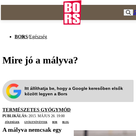
BORS
/
Egészség
Mire jó a mályva?
Itt állíthatja be, hogy a Google keresőben elsők
között legyen a Bors
TERMÉSZETES GYÓGYMÓD
PUBLIKÁLÁS:
2015. MÁJUS 26. 19:00
zöldségek
gyógynövények
bor
blog
A mályva nemcsak egy