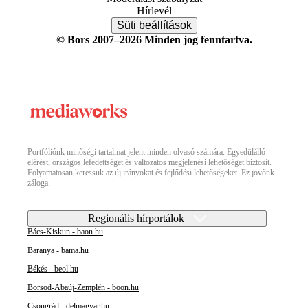
Hírlevél
Süti beállítások
© Bors 2007–2026 Minden jog fenntartva.
Portfóliónk minőségi tartalmat jelent minden olvasó számára. Egyedülálló
elérést, országos lefedettséget és változatos megjelenési lehetőséget biztosít.
Folyamatosan keressük az új irányokat és fejlődési lehetőségeket. Ez jövőnk
záloga.
Regionális hírportálok
Bács-Kiskun - baon.hu
Baranya - bama.hu
Békés - beol.hu
Borsod-Abaúj-Zemplén - boon.hu
Csongrád - delmagyar.hu