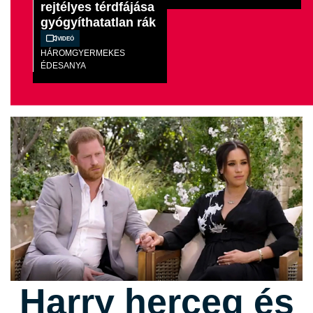
rejtélyes térdfájása
gyógyíthatatlan rák
Videó
HÁROMGYERMEKES
ÉDESANYA
Harry herceg és