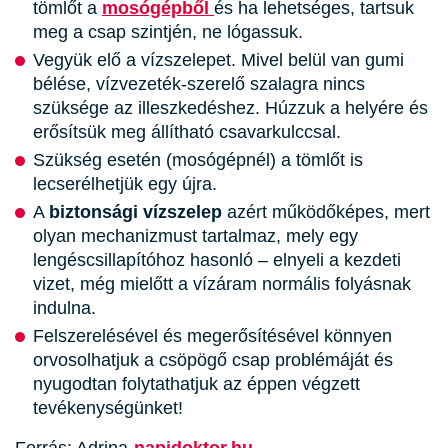
tömlőt a
mosógépből
és ha lehetséges, tartsuk
meg a csap szintjén, ne lógassuk.
Vegyük elő a vízszelepet. Mivel belül van gumi
bélése, vízvezeték-szerelő szalagra nincs
szüksége az illeszkedéshez. Húzzuk a helyére és
erősítsük meg állítható csavarkulccsal.
Szükség esetén (mosógépnél) a tömlőt is
lecserélhetjük egy újra.
A
biztonsági vízszelep
azért működőképes, mert
olyan mechanizmust tartalmaz, mely egy
lengéscsillapítóhoz hasonló – elnyeli a kezdeti
vizet, még mielőtt a vízáram normális folyásnak
indulna.
Felszerelésével és megerősítésével könnyen
orvosolhatjuk a csöpögő csap problémáját és
nyugodtan folytathatjuk az éppen végzett
tevékenységünket!