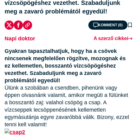
vízcsöpögéshez vezethet. Szabaduljunk
meg a zavaró problémától egyedül!
KOMMENT (0)
Napi doktor
A szerző cikkei
Gyakran tapasztalhatjuk, hogy ha a csövek
nincsenek megfelelően rögzítve, mozognak és
ez kellemetlen, bosszantó vízcsöpögéshez
vezethet. Szabaduljunk meg a zavaró
problémától egyedül!
Ülünk a szobában a csendben, pihenünk vagy
éppen olvasnánk valamit, amikor megüti a fülünket
a bosszantó zaj: valahol csöpög a csap. A
vízcseppek lecsöppenésének kellemetlen
egymásutánja egyre zavaróbbá válik. Bizony, ezzel
tenni kell valamit!