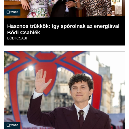
Videó
Hasznos trükkök: így spórolnak az energiával
Bódi Csabiék
BÓDI CSABI
Videó