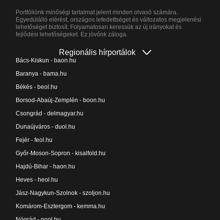
Portfóliónk minőségi tartalmat jelent minden olvasó számára.
Egyedülálló elérést, országos lefedettséget és változatos megjelenési
lehetőséget biztosít. Folyamatosan keressük az új irányokat és
fejlődési lehetőségeket. Ez jövőnk záloga.
Regionális hírportálok
Bács-Kiskun - baon.hu
Baranya - bama.hu
Békés - beol.hu
Borsod-Abaúj-Zemplén - boon.hu
Csongrád - delmagyar.hu
Dunaújváros - duol.hu
Fejér - feol.hu
Győr-Moson-Sopron - kisalfold.hu
Hajdú-Bihar - haon.hu
Heves - heol.hu
Jász-Nagykun-Szolnok - szoljon.hu
Komárom-Esztergom - kemma.hu
Nógrád - nool.hu