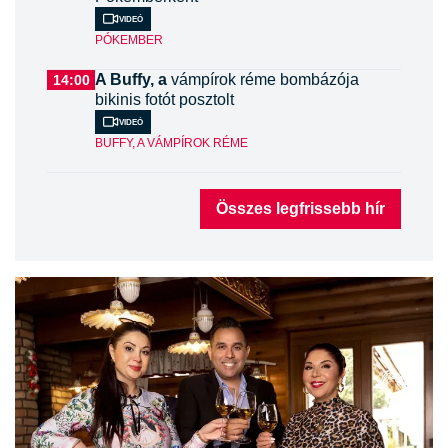
Videó
PÓKEMBER
A Buffy, a
vámpírok réme bombázója
14:00
bikinis fotót posztolt
Videó
BUFFY, A VÁMPÍROK RÉME
Összes legfrissebb hír