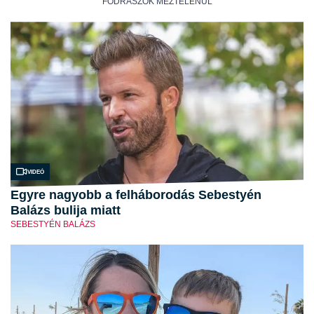
FODRÁSZOK MEZTELENÜL
Videó
Egyre nagyobb a felháborodás Sebestyén
Balázs bulija miatt
SEBESTYÉN BALÁZS