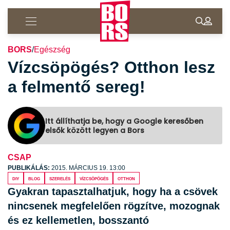
BORS
/
Egészség
Vízcsöpögés? Otthon lesz
a felmentő sereg!
Itt állíthatja be, hogy a Google keresőben
elsők között legyen a Bors
CSAP
PUBLIKÁLÁS:
2015. MÁRCIUS 19. 13:00
diy
blog
szerelés
vízcsöpögés
otthon
Gyakran tapasztalhatjuk, hogy ha a csövek
nincsenek megfelelően rögzítve, mozognak
és ez kellemetlen, bosszantó