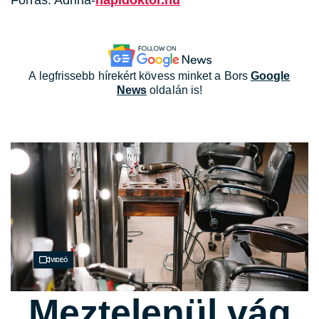
Forrás: Adrina-
napidoktor.hu
A legfrissebb hírekért kövess minket a Bors
Google
News
oldalán is!
Videó
Meztelenül vág