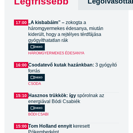
Legfrissebb
Legolvasotta
„A kisbabáim” –
zokogta a
17:00
háromgyermekes édesanya, miután
kiderült, hogy a rejtélyes térdfájása
gyógyíthatatlan rák
Videó
HÁROMGYERMEKES ÉDESANYA
Csodatevő kutak hazánkban:
3 gyógyító
16:00
forrás
Videó
CSODA
Hasznos trükkök: így
spórolnak az
15:10
energiával Bódi Csabiék
Videó
BÓDI CSABI
Tom Holland ennyit
keresett
15:00
Pókemberként