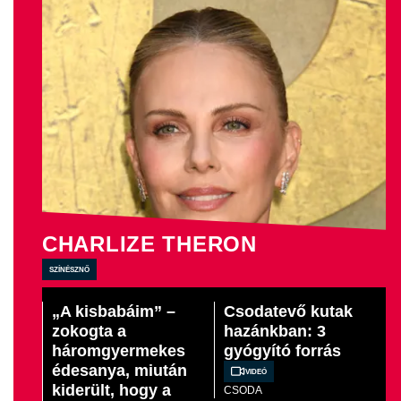
CHARLIZE THERON
színésznő
„A kisbabáim” –
Csodatevő kutak
zokogta a
hazánkban: 3
háromgyermekes
gyógyító forrás
édesanya, miután
Videó
kiderült, hogy a
CSODA