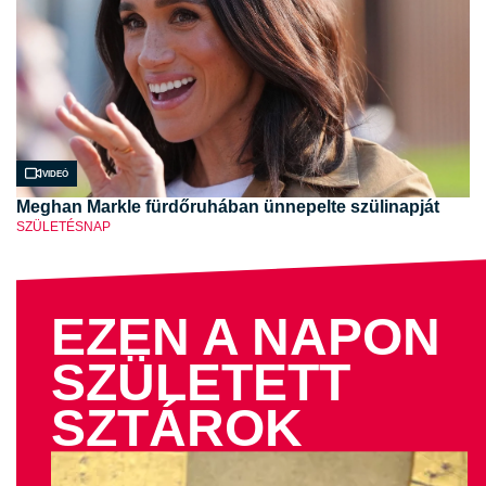
Videó
Meghan Markle fürdőruhában ünnepelte szülinapját
SZÜLETÉSNAP
EZEN A NAPON
SZÜLETETT
SZTÁROK