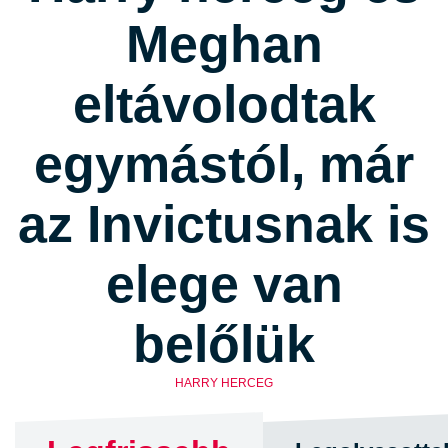
Meghan
eltávolodtak
egymástól, már
az Invictusnak is
elege van
belőlük
HARRY HERCEG