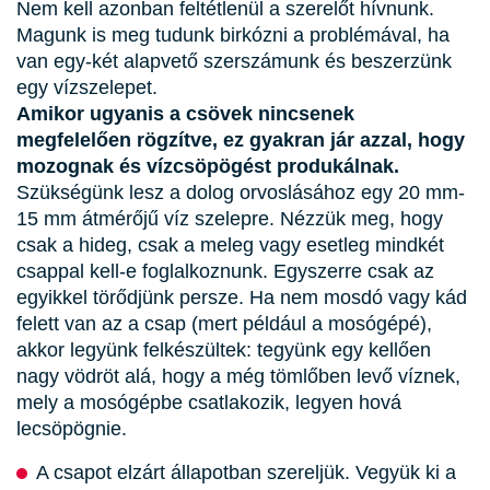
Nem kell azonban feltétlenül a szerelőt hívnunk.
Magunk is meg tudunk birkózni a problémával, ha
van egy-két alapvető szerszámunk és beszerzünk
egy vízszelepet.
Amikor ugyanis a csövek nincsenek
megfelelően rögzítve, ez gyakran jár azzal, hogy
mozognak és vízcsöpögést produkálnak.
Szükségünk lesz a dolog orvoslásához egy 20 mm-
15 mm átmérőjű víz szelepre. Nézzük meg, hogy
csak a hideg, csak a meleg vagy esetleg mindkét
csappal kell-e foglalkoznunk. Egyszerre csak az
egyikkel törődjünk persze. Ha nem mosdó vagy kád
felett van az a csap (mert például a mosógépé),
akkor legyünk felkészültek: tegyünk egy kellően
nagy vödröt alá, hogy a még tömlőben levő víznek,
mely a mosógépbe csatlakozik, legyen hová
lecsöpögnie.
A csapot elzárt állapotban szereljük. Vegyük ki a