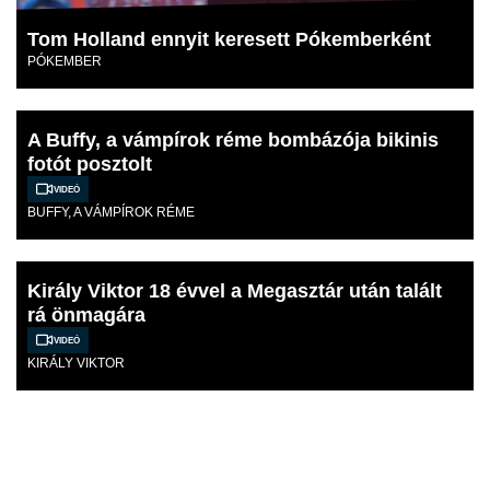
Tom Holland ennyit keresett Pókemberként
PÓKEMBER
A Buffy, a vámpírok réme bombázója bikinis
fotót posztolt
Videó
BUFFY, A VÁMPÍROK RÉME
Király Viktor 18 évvel a Megasztár után talált
rá önmagára
Videó
KIRÁLY VIKTOR