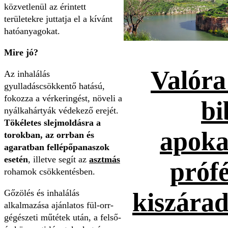
közvetlenül az érintett
területekre juttatja el a kívánt
hatóanyagokat.
Mire jó?
Valóra
Az inhalálás
gyulladáscsökkentő hatású,
fokozza a vérkeringést, növeli a
bi
nyálkahártyák védekező erejét.
Tökéletes slejmoldásra a
apoka
torokban, az orrban és
agaratban fellépőpanaszok
esetén
, illetve segít az
asztmás
prófé
rohamok csökkentésben.
kiszárad
Gőzölés és inhalálás
alkalmazása ajánlatos fül-orr-
gégészeti műtétek után, a felső-