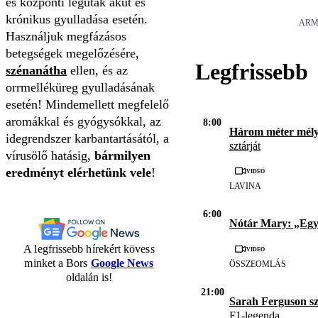
és központi légutak akut és
krónikus gyulladása esetén.
ARM
Használjuk megfázásos
betegségek megelőzésére,
Legfrissebb
szénanátha
ellen, és az
orrmelléküreg gyulladásának
esetén! Mindemellett megfelelő
aromákkal és gyógysókkal, az
8:00
Három méter mél
idegrendszer karbantartásától, a
sztárját
vírusölő hatásig,
bármilyen
eredményt elérhetünk vele
!
Videó
LAVINA
6:00
Nótár Mary: „Eg
A legfrissebb hírekért kövess
Videó
minket a Bors
Google News
ÖSSZEOMLÁS
oldalán is!
21:00
Sarah Ferguson s
F1-legenda