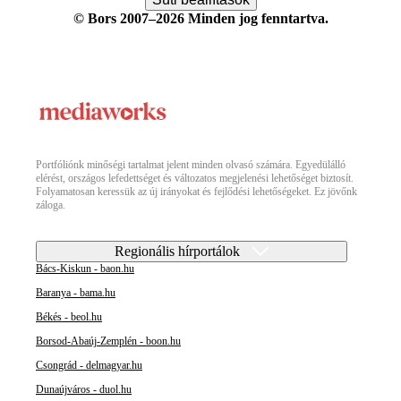
© Bors 2007–2026 Minden jog fenntartva.
Portfóliónk minőségi tartalmat jelent minden olvasó számára. Egyedülálló
elérést, országos lefedettséget és változatos megjelenési lehetőséget biztosít.
Folyamatosan keressük az új irányokat és fejlődési lehetőségeket. Ez jövőnk
záloga.
Regionális hírportálok
Bács-Kiskun - baon.hu
Baranya - bama.hu
Békés - beol.hu
Borsod-Abaúj-Zemplén - boon.hu
Csongrád - delmagyar.hu
Dunaújváros - duol.hu