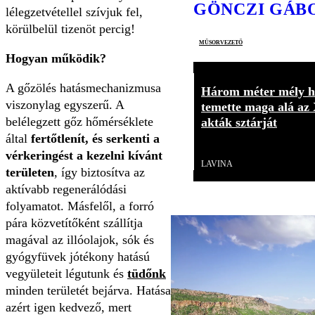
GÖNCZI GÁB
lélegzetvétellel szívjuk fel,
körülbelül tizenöt percig!
műsorvezető
Hogyan működik?
A gőzölés hatásmechanizmusa
Három méter mély h
viszonylag egyszerű. A
temette maga alá az 
belélegzett gőz hőmérséklete
akták sztárját
által
fertőtlenít, és serkenti a
Videó
vérkeringést a kezelni kívánt
LAVINA
területen
, így biztosítva az
aktívabb regenerálódási
folyamatot. Másfelől, a forró
pára közvetítőként szállítja
magával az illóolajok, sók és
gyógyfüvek jótékony hatású
vegyületeit légutunk és
tüdőnk
minden területét bejárva. Hatása
azért igen kedvező, mert