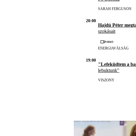
SARAH FERGUSON
20:00
Hajdú Péter megta
szokásait
Videó
ENERGIAVÁLSÁG
19:00
"Lefeküdtem a b
lebuktunk"
VISZONY