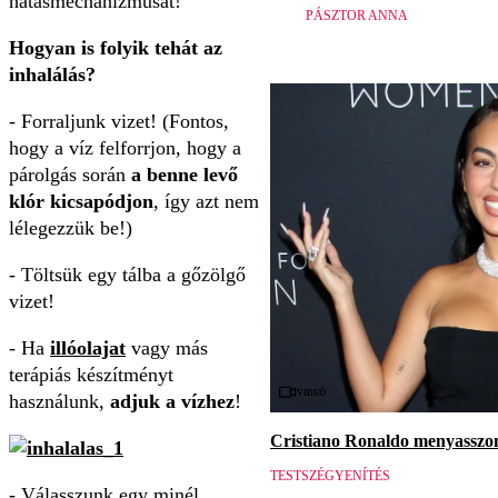
hatásmechanizmusát!
PÁSZTOR ANNA
Hogyan is folyik tehát az
inhalálás?
- Forraljunk vizet! (Fontos,
hogy a víz felforrjon, hogy a
párolgás során
a benne levő
klór kicsapódjon
, így azt nem
lélegezzük be!)
- Töltsük egy tálba a gőzölgő
vizet!
- Ha
illóolajat
vagy más
terápiás készítményt
Videó
használunk,
adjuk a vízhez
!
Cristiano Ronaldo menyasszon
TESTSZÉGYENÍTÉS
- Válasszunk egy minél