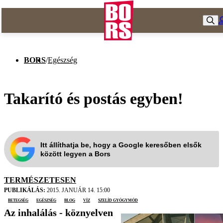
BORS
/
Egészség
Takarító és postás egyben!
Itt állíthatja be, hogy a Google keresőben elsők
között legyen a Bors
TERMÉSZETESEN
PUBLIKÁLÁS:
2015. JANUÁR 14. 15:00
betegség
egészség
blog
víz
szelíd gyógymód
Az inhalálás - köznyelven