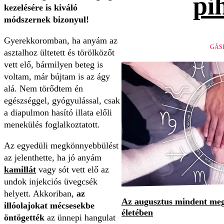
pi
kezelésére is kiváló
módszernek bizonyul!
Gyerekkoromban, ha anyám az
GÁS
asztalhoz ültetett és törölközőt
vett elő, bármilyen beteg is
voltam, már bújtam is az ágy
alá. Nem törődtem én
egészséggel, gyógyulással, csak
a diapulmon hasító illata előli
menekülés foglalkoztatott.
Az egyedüli megkönnyebbülést
az jelenthette, ha jó anyám
kamillát
vagy sót vett elő az
undok injekciós üvegcsék
helyett. Akkoriban,
az
Az augusztus mindent megv
illóolajokat mécsesekbe
életében
öntögették
az ünnepi hangulat