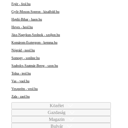
Fejér - feol.hu
Győr-Moson-Sopron - kisalfold.hu
Hajdú-Bihar - haon.hu
Heves - heol.hu
Jász-Nagykun-Szolnok - szoljon.hu
Komárom-Esztergom - kemma.hu
Nógrád - nool.hu
Somogy - sonline.hu
Szabolcs-Szatmár-Bereg - szon.hu
Tolna - teol.hu
Vas - vaol.hu
Veszprém - veol.hu
Zala - zaol.hu
Közélet
Gazdaság
Magazin
Bulvár