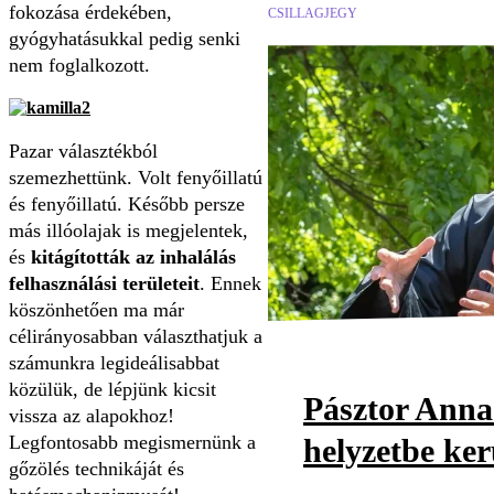
fokozása érdekében,
CSILLAGJEGY
gyógyhatásukkal pedig senki
nem foglalkozott.
Pazar választékból
szemezhettünk. Volt fenyőillatú
és fenyőillatú. Később persze
más illóolajak is megjelentek,
és
kitágították az inhalálás
felhasználási területeit
. Ennek
köszönhetően ma már
célirányosabban választhatjuk a
számunkra legideálisabbat
közülük, de lépjünk kicsit
Pásztor Anna
vissza az alapokhoz!
Legfontosabb megismernünk a
helyzetbe ker
gőzölés technikáját és