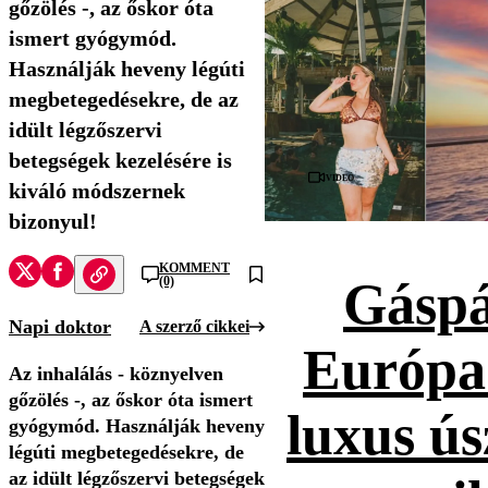
gőzölés -, az őskor óta
ismert gyógymód.
Használják heveny légúti
megbetegedésekre, de az
idült légzőszervi
betegségek kezelésére is
Videó
kiváló módszernek
bizonyul!
KOMMENT
(0)
Gáspá
Napi doktor
A szerző cikkei
Európa
Az inhalálás - köznyelven
gőzölés -, az őskor óta ismert
luxus ús
gyógymód. Használják heveny
légúti megbetegedésekre, de
az idült légzőszervi betegségek