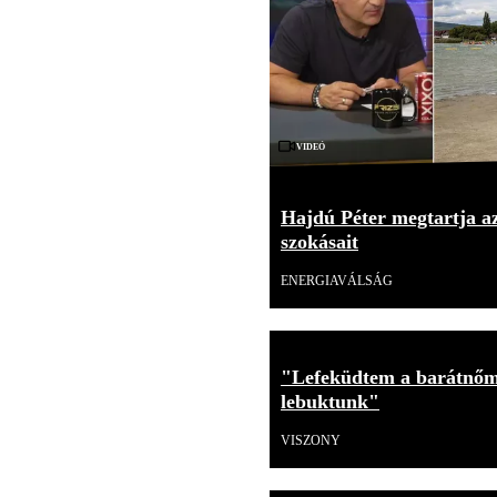
Videó
Hajdú Péter megtartja az
szokásait
ENERGIAVÁLSÁG
"Lefeküdtem a barátnőm
lebuktunk"
VISZONY