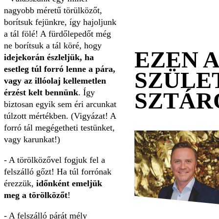
nagyobb méretű törülközőt,
borítsuk fejünkre, így hajoljunk
a tál fölé! A fürdőlepedőt még
ne borítsuk a tál köré, hogy
EZEN 
idejekorán észleljük, ha
esetleg túl forró lenne a pára,
SZÜLE
vagy az illóolaj kellemetlen
érzést kelt bennünk
. Így
SZTÁR
biztosan egyik sem éri arcunkat
túlzott mértékben. (Vigyázat! A
forró tál megégetheti testünket,
vagy karunkat!)
- A törölközővel fogjuk fel a
felszálló gőzt! Ha túl forrónak
érezzük,
időnként emeljük
meg a törölközőt
!
- A felszálló párát mély