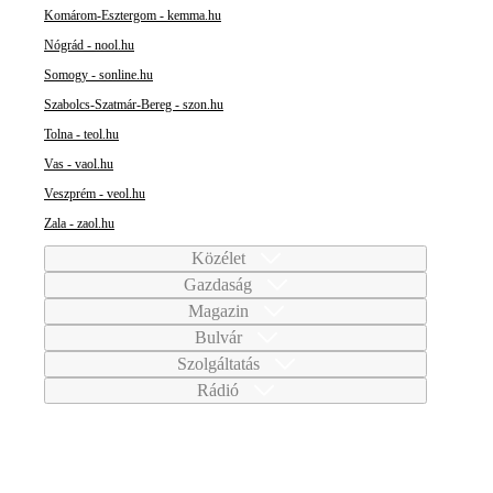
Komárom-Esztergom - kemma.hu
Nógrád - nool.hu
Somogy - sonline.hu
Szabolcs-Szatmár-Bereg - szon.hu
Tolna - teol.hu
Vas - vaol.hu
Veszprém - veol.hu
Zala - zaol.hu
Közélet
Gazdaság
Magazin
Bulvár
Szolgáltatás
Rádió