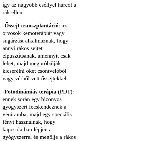
így az nagyobb eséllyel harcol a
rák ellen.
-
Őssejt transzplantáció
: az
orvosok kemoterápiát vagy
sugárzást alkalmaznak, hogy
annyi rákos sejtet
elpusztítsanak, amennyit csak
lehet, majd megpróbálják
kicserélni őket csontvelőből
vagy vérből vett őssejtekkel.
-
Fotodinámiás terápia
(PDT):
ennek során egy bizonyos
gyógyszert fecskendeznek a
véráramba, majd egy speciális
fényt használnak, hogy
kapcsolatban lépjen a
gyógyszerrel és megölje a rákos