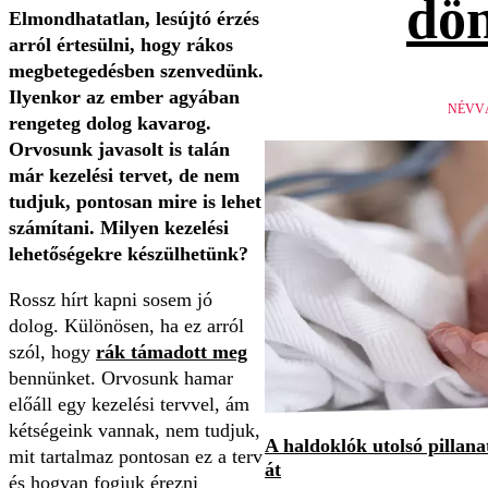
dön
Elmondhatatlan, lesújtó érzés
arról értesülni, hogy rákos
megbetegedésben szenvedünk.
Ilyenkor az ember agyában
NÉVV
rengeteg dolog kavarog.
Orvosunk javasolt is talán
már kezelési tervet, de nem
tudjuk, pontosan mire is lehet
számítani. Milyen kezelési
lehetőségekre készülhetünk?
Rossz hírt kapni sosem jó
dolog. Különösen, ha ez arról
szól, hogy
rák támadott meg
bennünket. Orvosunk hamar
előáll egy kezelési tervvel, ám
kétségeink vannak, nem tudjuk,
A haldoklók utolsó pillan
mit tartalmaz pontosan ez a terv
át
és hogyan fogjuk érezni