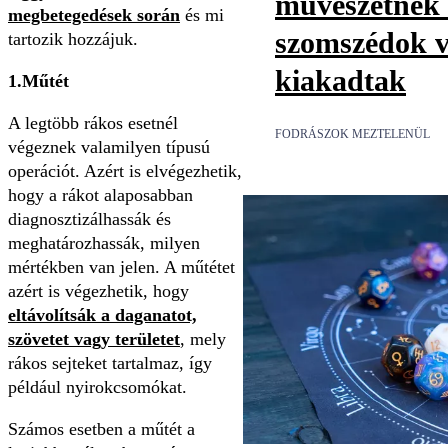
művészetnek t
megbetegedések során
és mi
szomszédok v
tartozik hozzájuk.
kiakadtak
1.Műtét
A legtöbb rákos esetnél
FODRÁSZOK MEZTELENÜL
végeznek valamilyen típusú
operációt. Azért is elvégezhetik,
hogy a rákot alaposabban
diagnosztizálhassák és
meghatározhassák, milyen
mértékben van jelen. A műtétet
azért is végezhetik, hogy
eltávolítsák a daganatot,
szövetet vagy területet
, mely
rákos sejteket tartalmaz, így
például nyirokcsomókat.
Számos esetben a műtét a