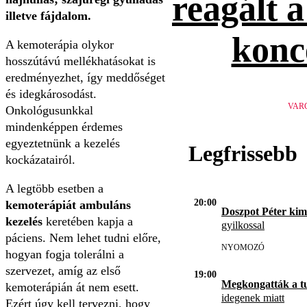
reagált 
illetve fájdalom.
konc
A kemoterápia olykor
hosszútávú mellékhatásokat is
eredményezhet, így meddőséget
és idegkárosodást.
VAR
Onkológusunkkal
mindenképpen érdemes
egyeztetnünk a kezelés
Legfrissebb
kockázatairól.
A legtöbb esetben a
20:00
kemoterápiát ambuláns
Doszpot Péter kim
kezelés
keretében kapja a
gyilkossal
páciens. Nem lehet tudni előre,
NYOMOZÓ
hogyan fogja tolerálni a
szervezet, amíg az első
19:00
Megkongatták a t
kemoterápián át nem esett.
idegenek miatt
Ezért úgy kell tervezni, hogy