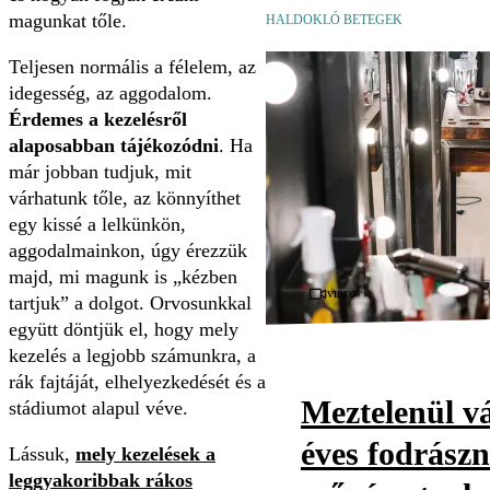
magunkat tőle.
HALDOKLÓ BETEGEK
Teljesen normális a félelem, az
idegesség, az aggodalom.
Érdemes a kezelésről
alaposabban tájékozódni
. Ha
már jobban tudjuk, mit
várhatunk tőle, az könnyíthet
egy kissé a lelkünkön,
aggodalmainkon, úgy érezzük
majd, mi magunk is „kézben
Videó
tartjuk” a dolgot. Orvosunkkal
együtt döntjük el, hogy mely
kezelés a legjobb számunkra, a
rák fajtáját, elhelyezkedését és a
Meztelenül vá
stádiumot alapul véve.
éves fodrászn
Lássuk,
mely kezelések a
leggyakoribbak rákos