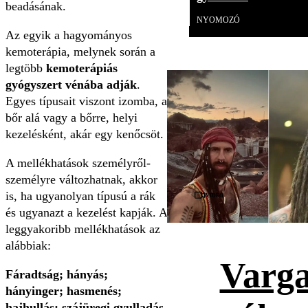
beadásának.
NYOMOZÓ
Az egyik a hagyományos
kemoterápia, melynek során a
legtöbb
kemoterápiás
gyógyszert vénába adják
.
Egyes típusait viszont izomba, a
bőr alá vagy a bőrre, helyi
kezelésként, akár egy kenőcsöt.
A mellékhatások személyről-
személyre változhatnak, akkor
is, ha ugyanolyan típusú a rák
Videó
és ugyanazt a kezelést kapják. A
leggyakoribb mellékhatások az
alábbiak:
Varga
Fáradtság; hányás;
hányinger; hasmenés;
hajhullás; szájüregi gyulladás