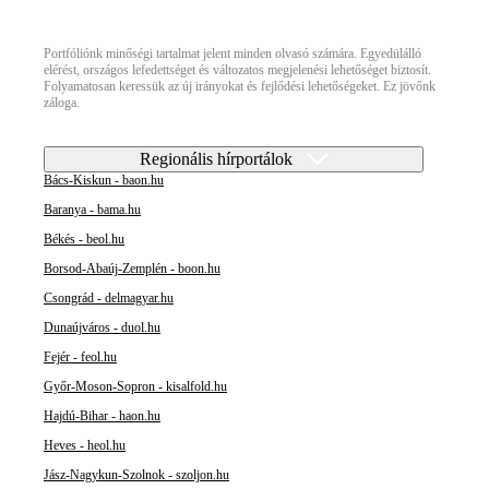
Portfóliónk minőségi tartalmat jelent minden olvasó számára. Egyedülálló
elérést, országos lefedettséget és változatos megjelenési lehetőséget biztosít.
Folyamatosan keressük az új irányokat és fejlődési lehetőségeket. Ez jövőnk
záloga.
Regionális hírportálok
Bács-Kiskun - baon.hu
Baranya - bama.hu
Békés - beol.hu
Borsod-Abaúj-Zemplén - boon.hu
Csongrád - delmagyar.hu
Dunaújváros - duol.hu
Fejér - feol.hu
Győr-Moson-Sopron - kisalfold.hu
Hajdú-Bihar - haon.hu
Heves - heol.hu
Jász-Nagykun-Szolnok - szoljon.hu