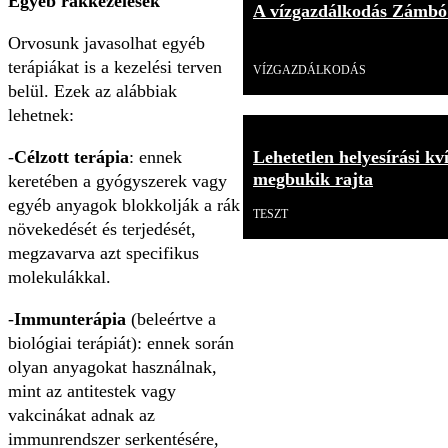
Egyéb rákkezelések
A vízgazdálkodás Zámbó
Orvosunk javasolhat egyéb
Videó
terápiákat is a kezelési terven
VÍZGAZDÁLKODÁS
belül. Ezek az alábbiak
lehetnek:
Lehetetlen helyesírási kv
-
Célzott terápia
: ennek
megbukik rajta
keretében a gyógyszerek vagy
egyéb anyagok blokkolják a rák
TESZT
növekedését és terjedését,
megzavarva azt specifikus
molekulákkal.
-
Immunterápia
(beleértve a
biológiai terápiát): ennek során
olyan anyagokat használnak,
mint az antitestek vagy
vakcinákat adnak az
immunrendszer serkentésére,