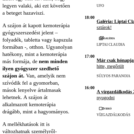
legyen valaki, aki ezt követően
UFO
a beteget hazaviszi.
18:00
Galéria: Liptai Cl
A szájon át kapott kemoterápia
sztárok!
gyógyszerszedést jelent –
Galéria
folyadék, tabletta vagy kapszula
LIPTAI CLAUDIA
formában -, otthon. Ugyanolyan
hatékony, mint a kemoterápia
17:00
Már csak hónapja
más formája, de
nem minden
hitte, megőrült
ilyen gyógyszer szedhető
szájon át.
Van, amelyik nem
SÚLYOS PARANOIA
szívódik fel a gyomorban,
16:00
mások lenyelve ártalmasak
A vízgazdálkodás
lehetnek. A szájon át
nyugodni
alkalmazott kemoterápia
Videó
drágább, mint a hagyományos.
VÍZGAZDÁLKODÁS
A mellékhatások itt is
változhatnak személyről-