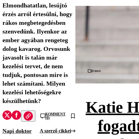
Elmondhatatlan, lesújtó
érzés arról értesülni, hogy
rákos megbetegedésben
szenvedünk. Ilyenkor az
ember agyában rengeteg
dolog kavarog. Orvosunk
javasolt is talán már
kezelési tervet, de nem
Videó
tudjuk, pontosan mire is
lehet számítani. Milyen
kezelési lehetőségekre
készülhetünk?
Katie H
KOMMENT
(0)
fogad
Napi doktor
A szerző cikkei