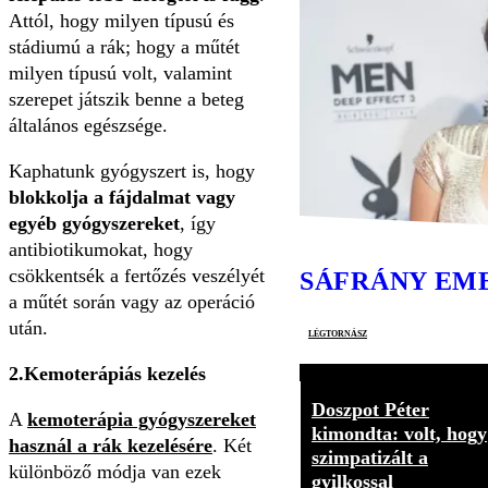
Attól, hogy milyen típusú és
stádiumú a rák; hogy a műtét
milyen típusú volt, valamint
szerepet játszik benne a beteg
általános egészsége.
Kaphatunk gyógyszert is, hogy
blokkolja a fájdalmat vagy
egyéb gyógyszereket
, így
antibiotikumokat, hogy
csökkentsék a fertőzés veszélyét
SÁFRÁNY EM
a műtét során vagy az operáció
után.
légtornász
2.Kemoterápiás kezelés
Doszpot Péter
A
kemoterápia gyógyszereket
kimondta: volt, hogy
használ a rák kezelésére
. Két
szimpatizált a
különböző módja van ezek
gyilkossal