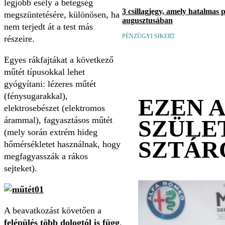
legjobb esély a betegség
3 csillagjegy, amely hatalmas 
megszüntetésére, különösen, ha
augusztusában
nem terjedt át a test más
PÉNZÜGYI SIKERT
részeire.
Egyes rákfajtákat a következő
műtét típusokkal lehet
gyógyítani: lézeres műtét
(fénysugarakkal),
EZEN 
elektrosebészet (elektromos
SZÜLE
árammal), fagyasztásos műtét
(mely során extrém hideg
SZTÁR
hőmérsékletet használnak, hogy
megfagyasszák a rákos
sejteket).
A beavatkozást követően a
felépülés több dologtól is függ
.