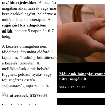
továbbterjedésüket
. A kezelést
magában alkalmazzák vagy más
kezelésekkel együtt, beleértve a
műtétet és a kemoterápiát. A
sugárzást kis adagokban
adják
, hetente 5 napon át, 6-7
hétig.
A kezelés önmagában nem
fájdalmas, ám utána előfordul
fájdalom, fáradtság, bőrkiütések
a kezelési területen. A
mellékhatások a rák helyétől
Már csak hónapjai vannak
függnek; például nyaki- vagy
hitte, megőrült
feji sugárzás esetén
szájszárazság tapasztalható.
SÚLYOS PARANOIA