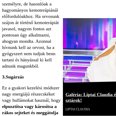
személyre, de hasonlóak a
hagyományos kemoterápiánál
előfordulóakhoz. Ha orvosunk
szájon át történő kemoterápiát
javasol, nagyon fontos azt
pontosan úgy alkalmazni,
ahogyan mondta. Azonnal
hívnunk kell az orvost, ha a
gyógyszert nem tudjuk benn
tartani és hányással ki kell
adnunk magunkból.
3.Sugárzás
Galéria
Ez a gyakori kezelési módszer
nagy energiájú részecskéket
Galéria: Liptai Claudia é
vagy hullámokat használ, hogy
sztárok!
elpusztítsa vagy károsítsa a
LIPTAI CLAUDIA
rákos sejteket és meggátolja