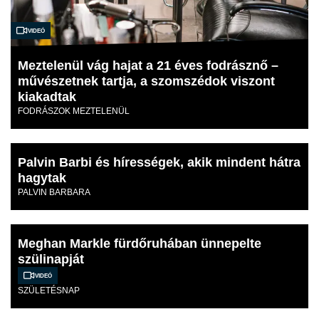
Videó
Meztelenül vág hajat a 21 éves fodrásznő –
művészetnek tartja, a szomszédok viszont
kiakadtak
FODRÁSZOK MEZTELENÜL
Palvin Barbi és hírességek, akik mindent hátra
hagytak
PALVIN BARBARA
Meghan Markle fürdőruhában ünnepelte
szülinapját
Videó
SZÜLETÉSNAP