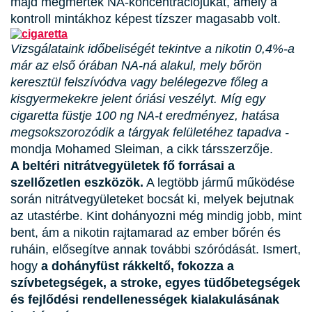
majd megmérték NA-koncentrációjukat, amely a
kontroll mintákhoz képest tízszer magasabb volt.
Vizsgálataink időbeliségét tekintve a nikotin 0,4%-a
már az első órában NA-ná alakul, mely bőrön
keresztül felszívódva vagy belélegezve főleg a
kisgyermekekre jelent óriási veszélyt. Míg egy
cigaretta füstje 100 ng NA-t eredményez, hatása
megsokszorozódik a tárgyak felületéhez tapadva -
mondja Mohamed Sleiman, a cikk társszerzője.
A beltéri nitrátvegyületek fő forrásai a
szellőzetlen eszközök.
A legtöbb jármű működése
során nitrátvegyületeket bocsát ki, melyek bejutnak
az utastérbe. Kint dohányozni még mindig jobb, mint
bent, ám a nikotin rajtamarad az ember bőrén és
ruháin, elősegítve annak további szóródását. Ismert,
hogy
a dohányfüst rákkeltő, fokozza a
szívbetegségek, a stroke, egyes tüdőbetegségek
és fejlődési rendellenességek kialakulásának