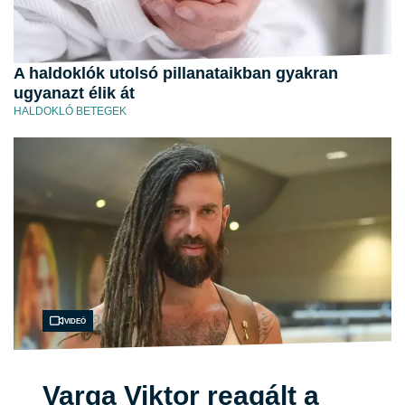
A haldoklók utolsó pillanataikban gyakran
ugyanazt élik át
HALDOKLÓ BETEGEK
Videó
Varga Viktor reagált a