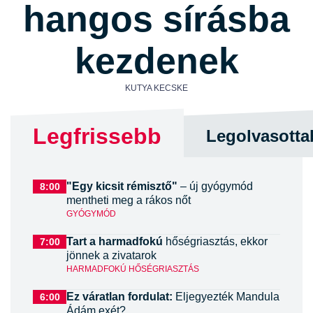
hangos sírásba
kezdenek
KUTYA KECSKE
Legfrissebb
Legolvasotta
"Egy kicsit rémisztő"
– új gyógymód
8:00
mentheti meg a rákos nőt
GYÓGYMÓD
Tart a harmadfokú
hőségriasztás, ekkor
7:00
jönnek a zivatarok
HARMADFOKÚ HŐSÉGRIASZTÁS
Ez váratlan fordulat:
Eljegyezték Mandula
6:00
Ádám exét?