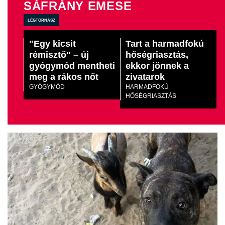
SÁFRÁNY EMESE
légtornász
"Egy kicsit
Tart a harmadfokú
rémisztő" – új
hőségriasztás,
gyógymód mentheti
ekkor jönnek a
meg a rákos nőt
zivatarok
GYÓGYMÓD
HARMADFOKÚ
HŐSÉGRIASZTÁS