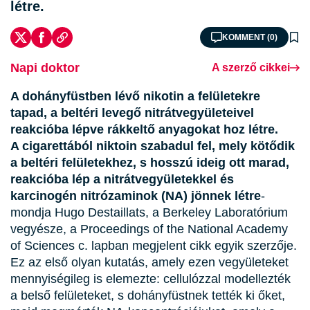
létre.
KOMMENT (0)
Napi doktor
A szerző cikkei
A dohányfüstben lévő nikotin a felületekre
tapad, a beltéri levegő nitrátvegyületeivel
reakcióba lépve rákkeltő anyagokat hoz létre.
A cigarettából niktoin szabadul fel, mely kötődik
a beltéri felületekhez, s hosszú ideig ott marad,
reakcióba lép a nitrátvegyületekkel és
karcinogén nitrózaminok (NA) jönnek létre
-
mondja Hugo Destaillats, a Berkeley Laboratórium
vegyésze, a Proceedings of the National Academy
of Sciences c. lapban megjelent cikk egyik szerzője.
Ez az első olyan kutatás, amely ezen vegyületeket
mennyiségileg is elemezte: cellulózzal modellezték
a belső felületeket, s dohányfüstnek tették ki őket,