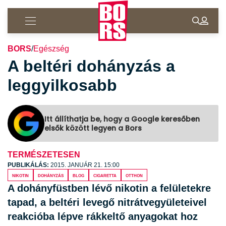
BORS
/
Egészség
A beltéri dohányzás a
leggyilkosabb
Itt állíthatja be, hogy a Google keresőben
elsők között legyen a Bors
TERMÉSZETESEN
PUBLIKÁLÁS:
2015. JANUÁR 21. 15:00
nikotin
dohányzás
blog
cigaretta
otthon
A dohányfüstben lévő nikotin a felületekre
tapad, a beltéri levegő nitrátvegyületeivel
reakcióba lépve rákkeltő anyagokat hoz