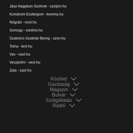
Jász-Nagykun-Szolnok - szoljon.hu
Komárom-Esztergom - kemma.hu
Nógrád - nool.hu
Somogy - sonline.hu
Szabolcs-Szatmár-Bereg - szon.hu
Tolna - teol.hu
Vas - vaol.hu
Veszprém - veol.hu
Zala - zaol.hu
Közélet
Gazdaság
Magazin
Bulvár
Szolgáltatás
Rádió