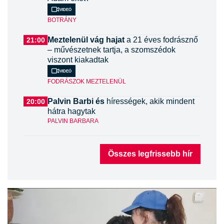
Videó
BOTRÁNY
Meztelenül vág hajat
a 21 éves fodrásznő
21:00
– művészetnek tartja, a szomszédok
viszont kiakadtak
Videó
FODRÁSZOK MEZTELENÜL
Palvin Barbi és
hírességek, akik mindent
20:00
hátra hagytak
PALVIN BARBARA
Összes legfrissebb hír