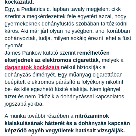
kockázatát.
Egy, a Pediatrics c. lapban tavaly megjelent cikk
szerint a megkérdezettek fele egyetért azzal, hogy
gyermekeknek dohányfüstös szobában tartózkodni
káros. Aki már járt olyan helységben, ahol korábban
dohányoztak, tudja, milyen sokáig érezni lehet a füst
nyomát.
James Pankow kutató szerint
remélhetően
elterjednek az elektromos cigaretták
, melyek a
daganatok kockázata
nélkül biztosítják a
dohányzás élményét. Egy műanyag cigarettában
beépített elektromos párásító a folyékony nikotint
be- és kilélegezhető füstté alakítja. Nem igényel
tüzet és nem ütközik a dohányzással kapcsolatos
jogszabályokba.
A munka további részében a
nitrózaminok
kialakulásának hátterét és a dohányzás kapcsán
képződő egyéb vegyületek hatásait vizsgálják.