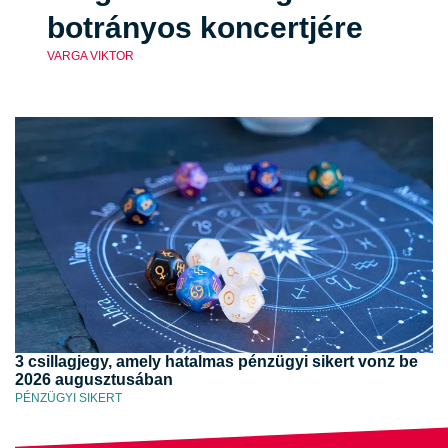
botrányos koncertjére
VARGA VIKTOR
3 csillagjegy, amely hatalmas pénzügyi sikert vonz be
2026 augusztusában
PÉNZÜGYI SIKERT