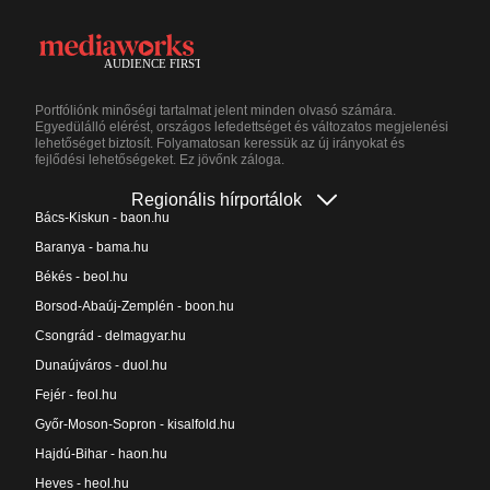
Portfóliónk minőségi tartalmat jelent minden olvasó számára.
Egyedülálló elérést, országos lefedettséget és változatos megjelenési
lehetőséget biztosít. Folyamatosan keressük az új irányokat és
fejlődési lehetőségeket. Ez jövőnk záloga.
Regionális hírportálok
Bács-Kiskun - baon.hu
Baranya - bama.hu
Békés - beol.hu
Borsod-Abaúj-Zemplén - boon.hu
Csongrád - delmagyar.hu
Dunaújváros - duol.hu
Fejér - feol.hu
Győr-Moson-Sopron - kisalfold.hu
Hajdú-Bihar - haon.hu
Heves - heol.hu