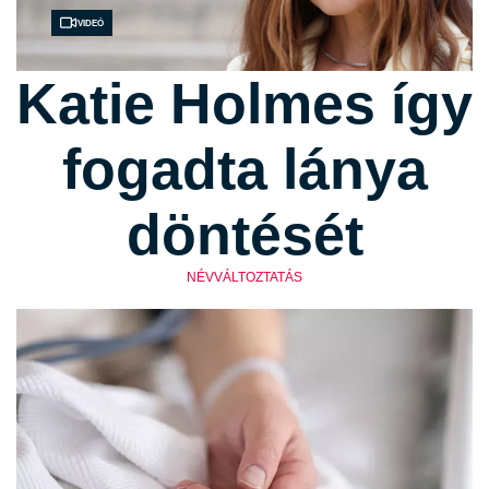
Videó
Katie Holmes így
fogadta lánya
döntését
NÉVVÁLTOZTATÁS