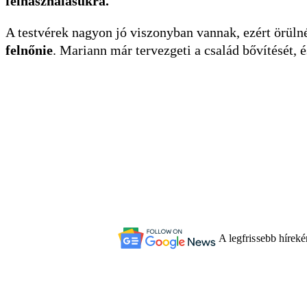
felhasználásukra.
A testvérek nagyon jó viszonyban vannak, ezért örüln
felnőnie
. Mariann már tervezgeti a család bővítését,
A legfrissebb hírek