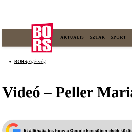
AKTUÁLIS
SZTÁR
SPORT
BORS
/
Egészség
Videó – Peller Maria
Itt állíthatja be, hogy a Google keresőben elsők közö