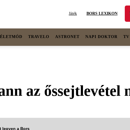
Játék
BORS LEXIKON
ÉLETMÓD
TRAVELO
ASTRONET
NAPI DOKTOR
TV
nn az őssejtlevétel m
tt legyen a Bors