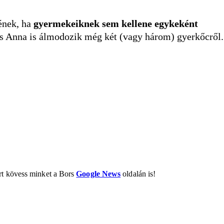
ének, ha
gyermekeiknek sem kellene egykeként
 és Anna is álmodozik még két (vagy három) gyerkőcről.
ért kövess minket a Bors
Google News
oldalán is!