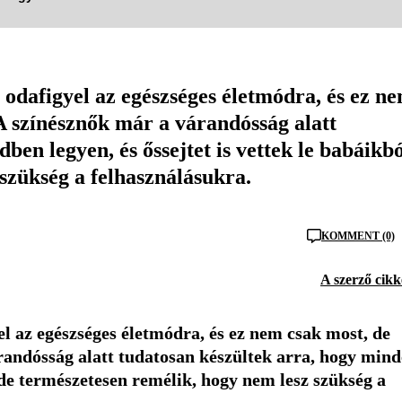
 odafigyel az egészséges életmódra, és ez n
. A színésznők már a várandósság alatt
en legyen, és őssejtet is vettek le babáikbó
szükség a felhasználásukra.
KOMMENT (0)
A szerző cikk
el az egészséges életmódra, és ez nem csak most, de
várandósság alatt tudatosan készültek arra, hogy min
– de természetesen remélik, hogy nem lesz szükség a