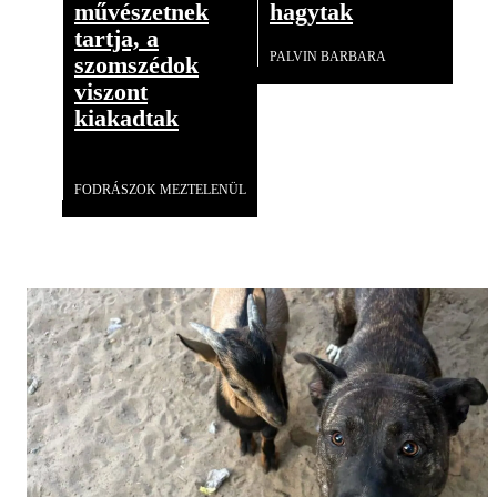
művészetnek
hagytak
tartja, a
PALVIN BARBARA
szomszédok
viszont
kiakadtak
Videó
FODRÁSZOK MEZTELENÜL