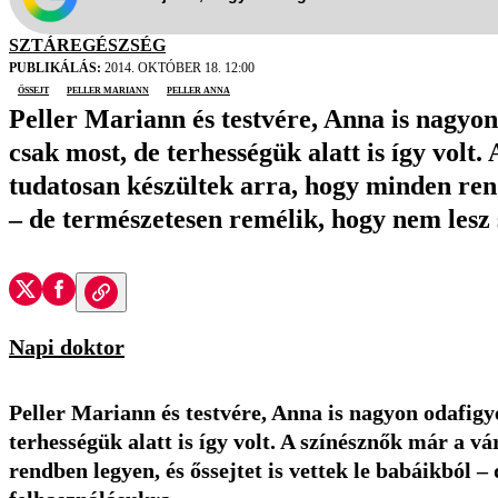
SZTÁREGÉSZSÉG
PUBLIKÁLÁS:
2014. OKTÓBER 18. 12:00
őssejt
Peller Mariann
Peller Anna
Peller Mariann és testvére, Anna is nagyon
csak most, de terhességük alatt is így volt
tudatosan készültek arra, hogy minden rendb
– de természetesen remélik, hogy nem lesz 
Napi doktor
Peller Mariann és testvére, Anna is nagyon odafigy
terhességük alatt is így volt. A színésznők már a 
rendben legyen, és őssejtet is vettek le babáikból 