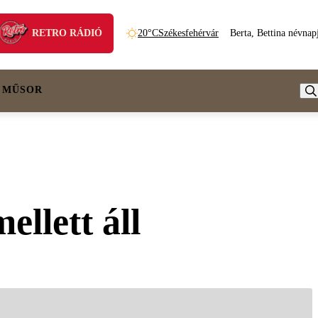
RETRO RÁDIÓ
20°C
Székesfehérvár
Berta, Bettina névnap
 MŰSOR
ellett áll