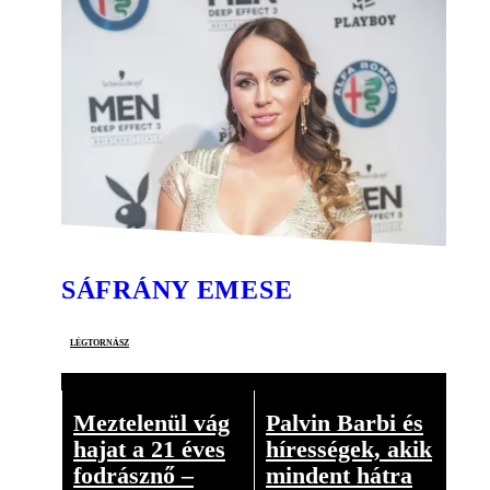
SÁFRÁNY EMESE
légtornász
Meztelenül vág
Palvin Barbi és
hajat a 21 éves
hírességek, akik
fodrásznő –
mindent hátra