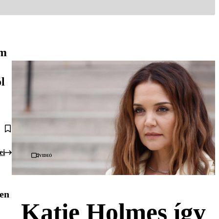
em
l
ei
Videó
den
Katie Holmes így