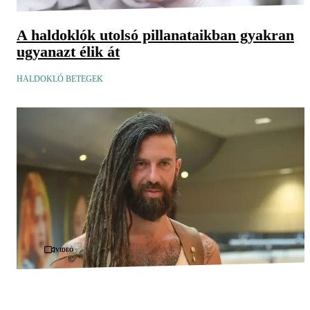
A haldoklók utolsó pillanataikban gyakran
ugyanazt élik át
HALDOKLÓ BETEGEK
Videó