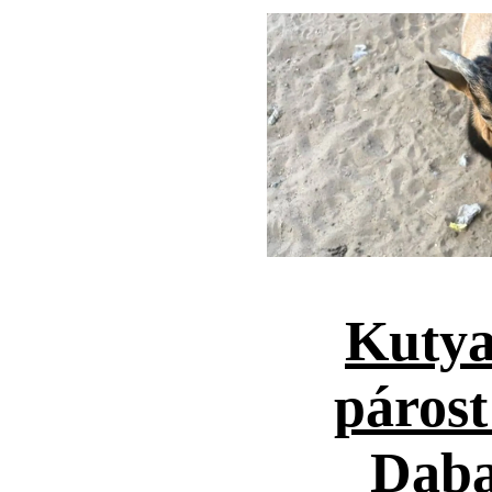
Kutya
párost
Daba