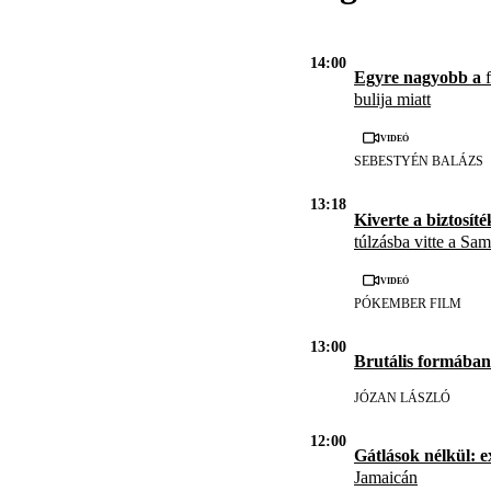
14:00
Egyre nagyobb a
f
bulija miatt
Videó
SEBESTYÉN BALÁZS
13:18
Kiverte a biztosíté
túlzásba vitte a Sa
Videó
PÓKEMBER FILM
13:00
Brutális formában
JÓZAN LÁSZLÓ
12:00
Gátlások nélkül: e
Jamaicán