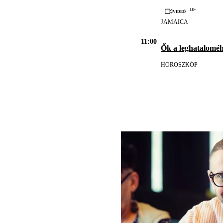
18+
Videó
JAMAICA
11:00
Ők a leghatalomé
HOROSZKÓP