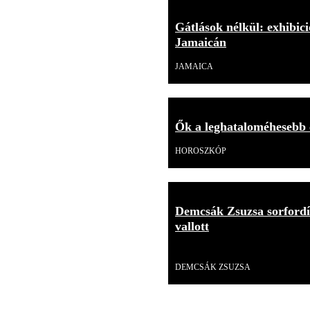
Gátlások nélkül: exhibici
Jamaicán
JAMAICA
Ők a leghataloméhesebb c
HOROSZKÓP
Demcsák Zsuzsa sorfordít
vallott
Videó
DEMCSÁK ZSUZSA