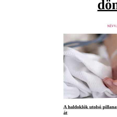
dön
NÉVV
A haldoklók utolsó pillan
át