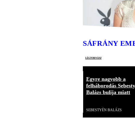
SÁFRÁNY EM
légtornász
Egyre nagyobb a
felháborodás Sebest
Balázs bulija miatt
Videó
SEBESTYÉN BALÁZS