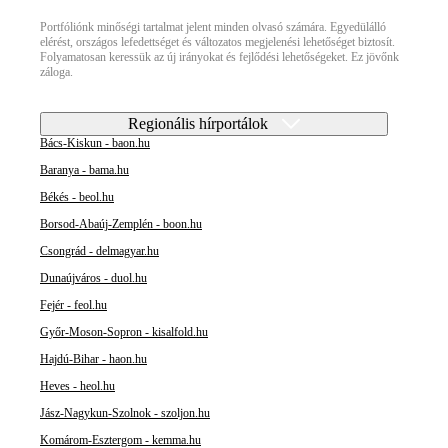
Portfóliónk minőségi tartalmat jelent minden olvasó számára. Egyedülálló
elérést, országos lefedettséget és változatos megjelenési lehetőséget biztosít.
Folyamatosan keressük az új irányokat és fejlődési lehetőségeket. Ez jövőnk
záloga.
Regionális hírportálok
Bács-Kiskun - baon.hu
Baranya - bama.hu
Békés - beol.hu
Borsod-Abaúj-Zemplén - boon.hu
Csongrád - delmagyar.hu
Dunaújváros - duol.hu
Fejér - feol.hu
Győr-Moson-Sopron - kisalfold.hu
Hajdú-Bihar - haon.hu
Heves - heol.hu
Jász-Nagykun-Szolnok - szoljon.hu
Komárom-Esztergom - kemma.hu