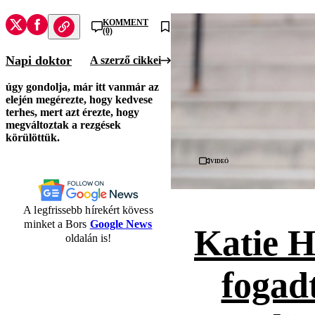
KOMMENT
(0)
Napi doktor
A szerző cikkei
úgy gondolja, már itt van
már az
elején megérezte, hogy kedvese
terhes, mert azt érezte, hogy
megváltoztak a rezgések
körülöttük.
Videó
A legfrissebb hírekért kövess
minket a Bors
Google News
Katie H
oldalán is!
fogad