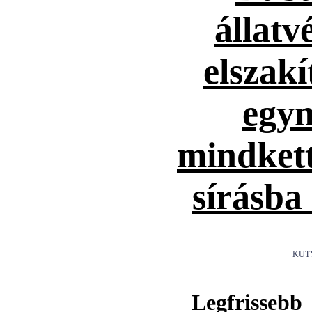
állatv
elszakí
egym
mindket
sírásba
KUT
Legfrissebb