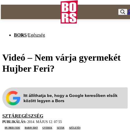
BORS
/
Egészség
Videó – Nem várja gyermekét
Hujber Feri?
Itt állíthatja be, hogy a Google keresőben elsők
között legyen a Bors
SZTÁREGÉSZSÉG
PUBLIKÁLÁS:
2014. MÁJUS 12. 07:55
Hujber Feri
babaváró
gyerek
sztár
születés