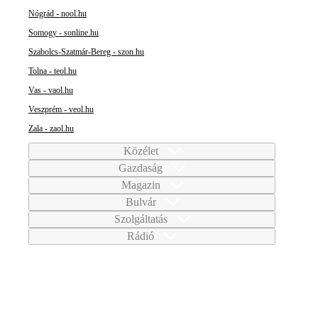
Nógrád - nool.hu
Somogy - sonline.hu
Szabolcs-Szatmár-Bereg - szon.hu
Tolna - teol.hu
Vas - vaol.hu
Veszprém - veol.hu
Zala - zaol.hu
Közélet
Gazdaság
Magazin
Bulvár
Szolgáltatás
Rádió