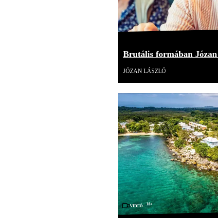
Brutális formában Józan 
JÓZAN LÁSZLÓ
18+
Videó