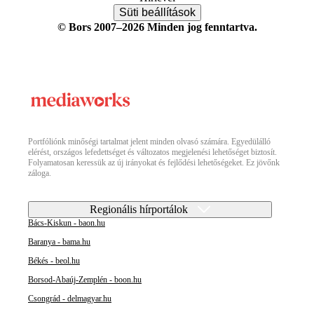
Süti beállítások
© Bors 2007–2026 Minden jog fenntartva.
Portfóliónk minőségi tartalmat jelent minden olvasó számára. Egyedülálló
elérést, országos lefedettséget és változatos megjelenési lehetőséget biztosít.
Folyamatosan keressük az új irányokat és fejlődési lehetőségeket. Ez jövőnk
záloga.
Regionális hírportálok
Bács-Kiskun - baon.hu
Baranya - bama.hu
Békés - beol.hu
Borsod-Abaúj-Zemplén - boon.hu
Csongrád - delmagyar.hu