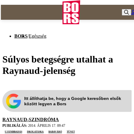
BORS
/
Egészség
Súlyos betegségre utalhat a
Raynaud-jelenség
Itt állíthatja be, hogy a Google keresőben elsők
között legyen a Bors
RAYNAUD-SZINDRÓMA
PUBLIKÁLÁS:
2014. ÁPRILIS 17. 09:47
ujjzsibbadás
Iskolatáska
babaváró
tünet