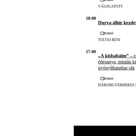
VÁLOGATOTT
18:00
Durva álhír kezde
Videó
TOLVAI RENI
17:00
„A kisbabáim” –
z
édesanya, miután kid
gyógyíthatatlan rák
Videó
HÁROMGYERMEKES 