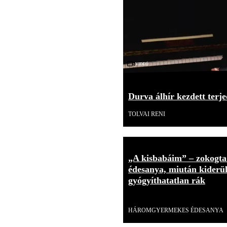
Videó
Durva álhír kezdett terje
TOLVAI RENI
„A kisbabáim” – zokogt
édesanya, miután kiderült
gyógyíthatatlan rák
Videó
HÁROMGYERMEKES ÉDESANYA