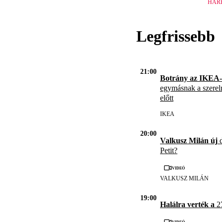
HAR
Legfrissebb
21:00
Botrány az IKEA-
egymásnak a szerel
előtt
IKEA
20:00
Valkusz Milán új
d
Petit?
Videó
VALKUSZ MILÁN
19:00
Halálra verték a
27
Videó