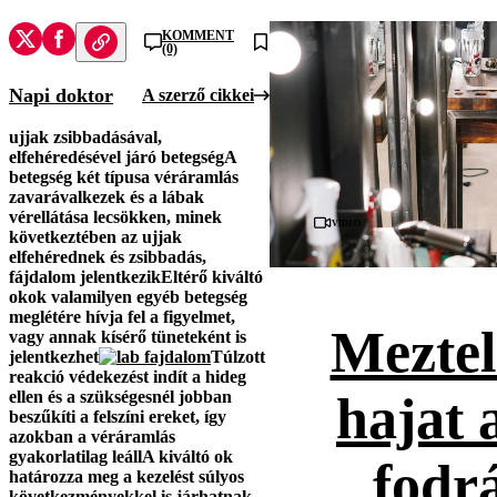
KOMMENT
(0)
Napi doktor
A szerző cikkei
ujjak zsibbadásával,
elfehéredésével járó betegség
A
betegség két típusa
véráramlás
zavarával
kezek és a lábak
vérellátása lecsökken, minek
Videó
következtében az ujjak
elfehérednek és zsibbadás,
fájdalom jelentkezik
Eltérő kiváltó
okok
valamilyen egyéb betegség
meglétére hívja fel a figyelmet,
Meztel
vagy annak kísérő tüneteként is
jelentkezhet
Túlzott
reakció
védekezést indít a hideg
ellen és a szükségesnél jobban
hajat 
beszűkíti a felszíni ereket, így
azokban a véráramlás
gyakorlatilag leáll
A kiváltó ok
fodr
határozza meg a kezelést
súlyos
következményekkel is járhatnak,