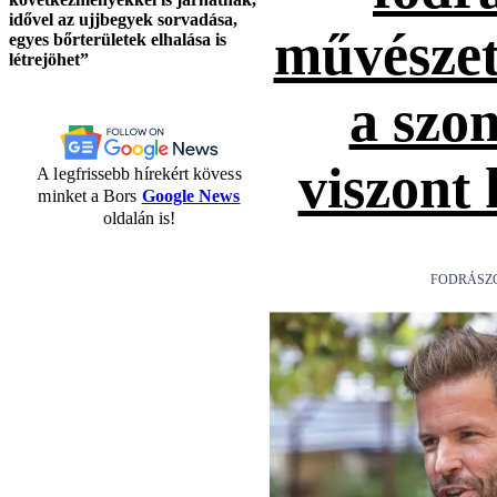
idővel az ujjbegyek sorvadása,
művészet
egyes bőrterületek elhalása is
létrejöhet”
a szo
viszont
A legfrissebb hírekért kövess
minket a Bors
Google News
oldalán is!
FODRÁSZ