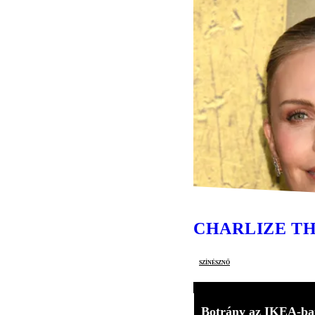
CHARLIZE T
színésznő
Botrány az IKEA-ba