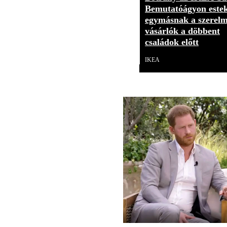
Bemutatóágyon este
egymásnak a szerelm
vásárlók a döbbent
családok előtt
IKEA