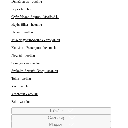
Dunaújváros - duol.hu
Fejér - feol.hu
Győr-Moson-Sopron - kisalfold.hu
Hajdú-Bihar - haon.hu
Heves - heol.hu
Jász-Nagykun-Szolnok - szoljon.hu
Komárom-Esztergom - kemma.hu
Nógrád - nool.hu
Somogy - sonline.hu
Szabolcs-Szatmár-Bereg - szon.hu
Tolna - teol.hu
Vas - vaol.hu
Veszprém - veol.hu
Zala - zaol.hu
Közélet
Gazdaság
Magazin