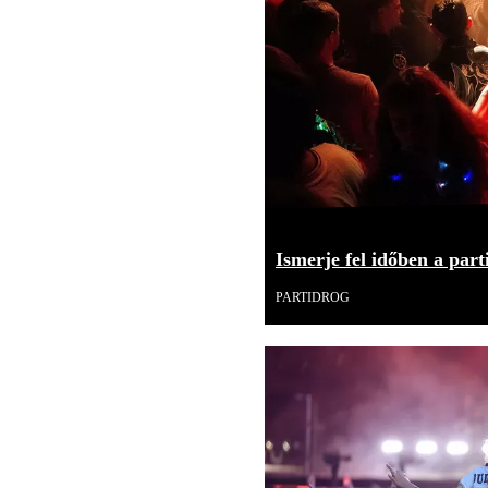
Ismerje fel időben a part
PARTIDROG