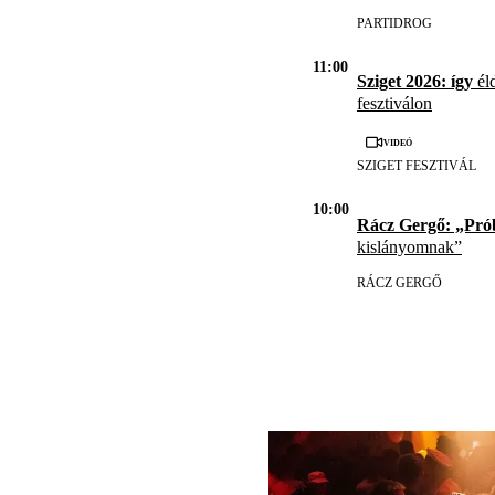
PARTIDROG
11:00
Sziget 2026: így
éld
fesztiválon
Videó
SZIGET FESZTIVÁL
10:00
Rácz Gergő: „Pró
kislányomnak”
RÁCZ GERGŐ