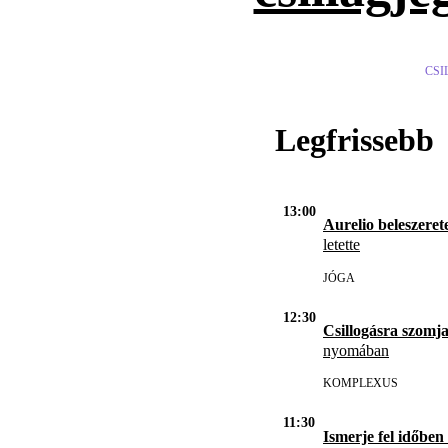
CSI
Legfrissebb
13:00
Aurelio beleszerete
letette
JÓGA
12:30
Csillogásra szomja
nyomában
KOMPLEXUS
11:30
Ismerje fel időben