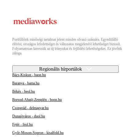
Portfóliónk minőségi tartalmat jelent minden olvasó számára. Egyedülálló
elérést, országos lefedettséget és változatos megjelenési lehetőséget biztosít.
Folyamatosan keressük az új irányokat és fejlődési lehetőségeket. Ez jövőnk
záloga.
Regionális hírportálok
Bács-Kiskun - baon.hu
Baranya - bama.hu
Békés - beol.hu
Borsod-Abaúj-Zemplén - boon.hu
Csongrád - delmagyar.hu
Dunaújváros - duol.hu
Fejér - feol.hu
Győr-Moson-Sopron - kisalfold.hu