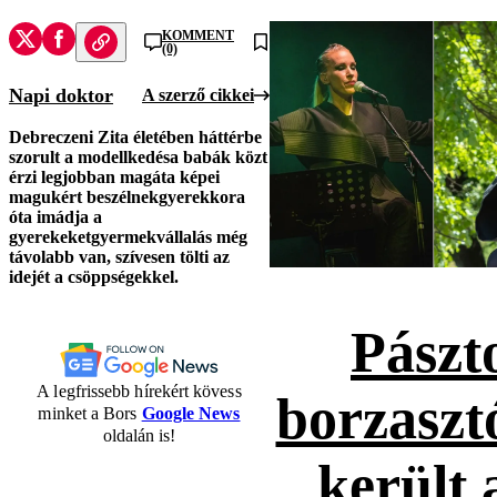
KOMMENT
(0)
Napi doktor
A szerző cikkei
Debreczeni Zita életében háttérbe
szorult a modellkedés
a babák közt
érzi legjobban magát
a képei
magukért beszélnek
gyerekkora
óta imádja a
gyerekeket
gyermekvállalás még
távolabb van, szívesen tölti az
idejét a csöppségekkel.
Pászt
A legfrissebb hírekért kövess
borzaszt
minket a Bors
Google News
oldalán is!
került 