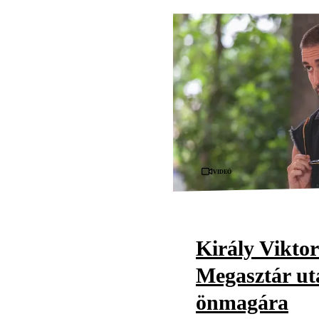
Videó
Király Viktor
Megasztár utá
önmagára