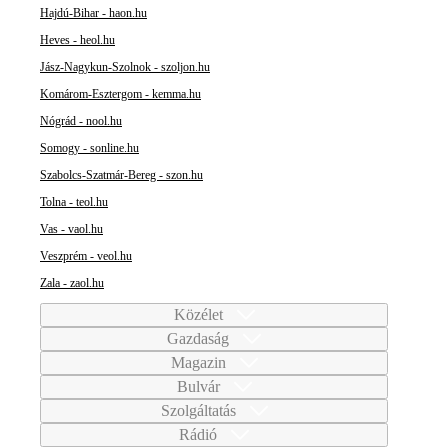
Hajdú-Bihar - haon.hu
Heves - heol.hu
Jász-Nagykun-Szolnok - szoljon.hu
Komárom-Esztergom - kemma.hu
Nógrád - nool.hu
Somogy - sonline.hu
Szabolcs-Szatmár-Bereg - szon.hu
Tolna - teol.hu
Vas - vaol.hu
Veszprém - veol.hu
Zala - zaol.hu
Közélet
Gazdaság
Magazin
Bulvár
Szolgáltatás
Rádió