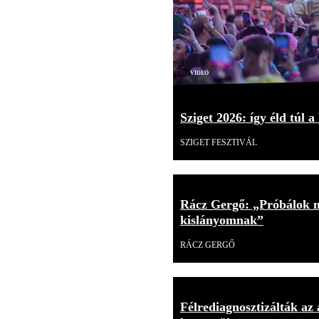
Videó
Sziget 2026: így éld túl a
SZIGET FESZTIVÁL
Rácz Gergő: „Próbálok mi
kislányomnak”
RÁCZ GERGŐ
Félrediagnosztizálták az