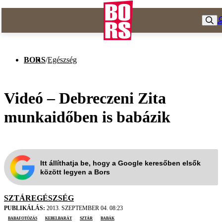
BORS
/
Egészség
Videó – Debreczeni Zita
munkaidőben is babázik
Itt állíthatja be, hogy a Google keresőben elsők
között legyen a Bors
SZTÁREGÉSZSÉG
PUBLIKÁLÁS:
2013. SZEPTEMBER 04. 08:23
babafotózás
Kebelbarát
sztár
babák