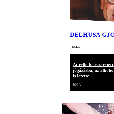
DELHUSA GJ
énekes
Aurelio beleszeretett
jógázásba, az alkoho
is letette
JÓGA