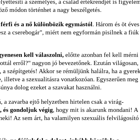
lyettesíti a személyes, a család értékrendjét is figyele
öző módon történhet a nagy beszélgetés.
 férfi és a nő különbözik egymástól
. Három és öt éves
lesz a cserebogár", miért nem egyformán pisilnek a fiúk
yenesen kell válaszolni,
előtte azonban fel kell mérni
lottál erről?" nagyon jó bevezetőnek. Ezután világosan,
s, a szépítgetés! Akkor se rémüljünk halálra, ha a gyere
e, illetve a szexualitásra vonatkozóan. Egyszerűen meg
súnya dolog ezeket a szavakat használni.
 a zavarba ejtő helyzetben hirtelen csak a virág-
 és gondoljuk végig
, hogy mit is akarunk mondani! A
neki! Az sem árt, ha valamilyen szexuális felvilágosító