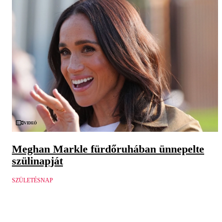
Videó
Meghan Markle fürdőruhában ünnepelte
szülinapját
SZÜLETÉSNAP