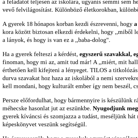
a feladatot teljesen az iskolára, ugyanis semmi sem he
vevő felvilágosítást. Különböző életkorokban, különb
A gyerek 18 hónapos korban kezdi észrevenni, hogy
a
kora között biztosan elkezdi érdekelni, hogy ,,miből 
a lányok, és hogy is van ez a ,,baba-dolog".
Ha a gyerek felteszi a kérdést,
egyszerű szavakkal, eg
finoman, hogy mi az, amit tud már! A ,,miért, mit hal
érthetően kell kifejteni a lényeget. TILOS a titkolózá
durva szavakat hoz haza az iskolából a nemi szervekr
kell mondani, hogy kulturált ember így nem beszél, c
Persze előfordulhat, hogy bármennyire is készülünk rá,
méhecske hasonlat jut az eszünkbe.
Nyugodjunk meg,
gyerek kíváncsi és szomjazza a tudást, meséljünk hát 
képeskönyvet veszünk segítségül.