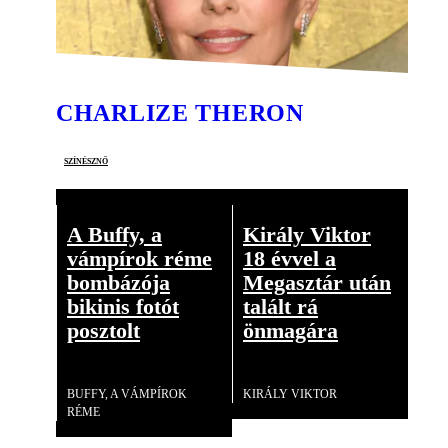
CHARLIZE THERON
színésznő
A Buffy, a
Király Viktor
vámpírok réme
18 évvel a
bombázója
Megasztár után
bikinis fotót
talált rá
posztolt
önmagára
Videó
Videó
BUFFY, A VÁMPÍROK
KIRÁLY VIKTOR
RÉME