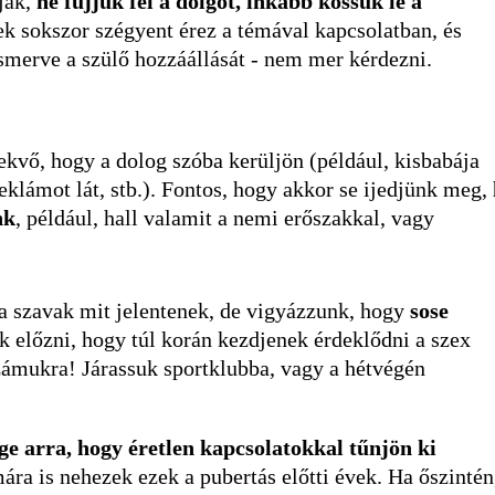
ják,
ne fújjuk fel a dolgot, inkább kössük le a
ek sokszor szégyent érez a témával kapcsolatban, és
ismerve a szülő hozzáállását - nem mer kérdezni.
kvő, hogy a dolog szóba kerüljön (például, kisbabája
klámot lát, stb.). Fontos, hogy akkor se ijedjünk meg,
nk
, például, hall valamit a nemi erőszakkal, vagy
a szavak mit jelentenek, de vigyázzunk, hogy
sose
 előzni, hogy túl korán kezdjenek érdeklődni a szex
 számukra! Járassuk sportklubba, vagy a hétvégén
ge arra, hogy éretlen kapcsolatokkal tűnjön ki
ra is nehezek ezek a pubertás előtti évek. Ha őszintén