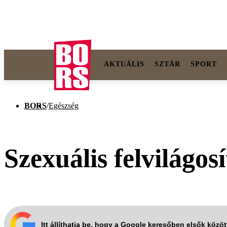
AKTUÁLIS
SZTÁR
SPORT
BORS
/
Egészség
Szexuális felvilágos
Itt állíthatja be, hogy a Google keresőben elsők közö