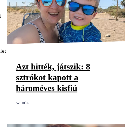
t
let
Azt hitték, játszik: 8
sztrókot kapott a
hároméves kisfiú
SZTRÓK