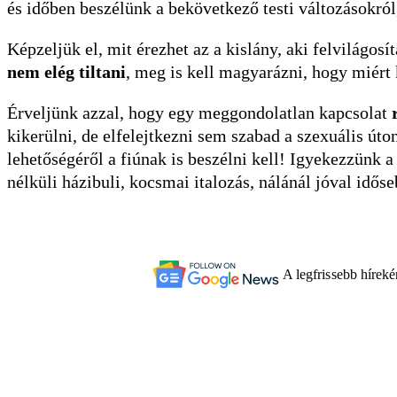
és időben beszélünk a bekövetkező testi változásokró
Képzeljük el, mit érezhet az a kislány, aki felvilágos
nem elég tiltani
, meg is kell magyarázni, hogy miért
Érveljünk azzal, hogy egy meggondolatlan kapcsolat
kikerülni, de elfelejtkezni sem szabad a szexuális úto
lehetőségéről a fiúnak is beszélni kell! Igyekezzünk a 
nélküli házibuli, kocsmai italozás, nálánál jóval időse
A legfrissebb hírek