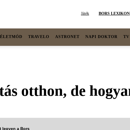
Játék
BORS LEXIKON
ÉLETMÓD
TRAVELO
ASTRONET
NAPI DOKTOR
TV
ítás otthon, de hogy
tt legyen a Bors