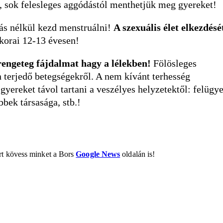
l, sok felesleges aggódástól menthetjük meg gyereket!
ítás nélkül kezd menstruálni!
A szexuális élet elkezdésé
 korai 12-13 évesen!
rengeteg fájdalmat hagy a lélekben!
Fölösleges
n terjedő betegségekről. A nem kívánt terhesség
gyereket távol tartani a veszélyes helyzetektől: felügye
bbek társasága, stb.!
ért kövess minket a Bors
Google News
oldalán is!