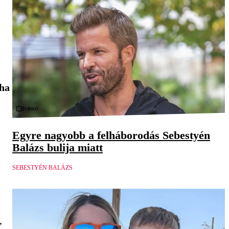
ha
Videó
Egyre nagyobb a felháborodás Sebestyén
Balázs bulija miatt
SEBESTYÉN BALÁZS
,