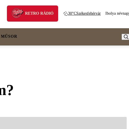
RETRO RÁDIÓ
30°C
Székesfehérvár
Ibolya névnap
 MŰSOR
an?