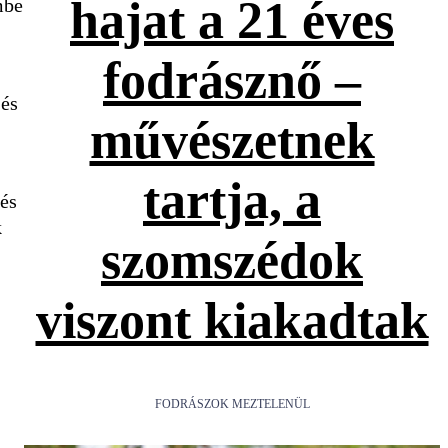
hajat a 21 éves
mbe
fodrásznő –
 és
művészetnek
tartja, a
 és
k
szomszédok
viszont kiakadtak
FODRÁSZOK MEZTELENÜL