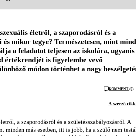
 szexuális életről, a szaporodásról és a
 ki és mikor tegye? Természetesen, mint min
álja a feladatot teljesen az iskolára, ugyanis
ád értékrendjét is figyelembe vevő
ülönböző módon történhet a nagy beszélgeté
KOMMENT (0)
A szerző cikk
életről, a szaporodásról és a születésszabályozásról. A
t minden más esetben, itt is jobb, ha a szülő nem testá