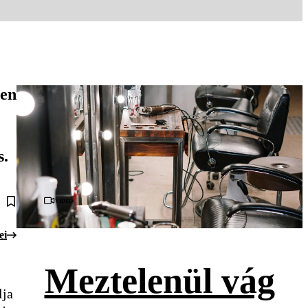
den
s.
Videó
ei
Meztelenül vág
lja