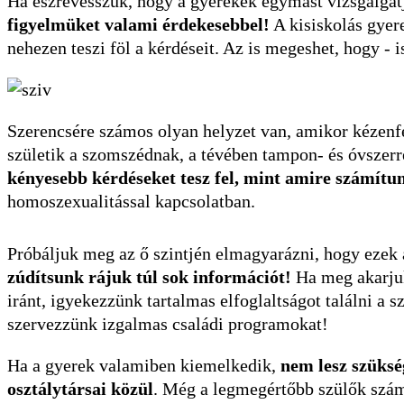
Ha észrevesszük, hogy a gyerekek egymást vizsgálgat
figyelmüket valami érdekesebbel!
A kisiskolás gyer
nehezen teszi föl a kérdéseit. Az is megeshet, hogy - 
Szerencsére számos olyan helyzet van, amikor kézenfe
születik a szomszédnak, a tévében tampon- és óvszerre
kényesebb kérdéseket tesz fel, mint amire számítu
homoszexualitással kapcsolatban.
Próbáljuk meg az ő szintjén elmagyarázni, hogy ezek 
zúdítsunk rájuk túl sok információt!
Ha meg akarjuk
iránt, igyekezzünk tartalmas elfoglaltságot találni a
szervezzünk izgalmas családi programokat!
Ha a gyerek valamiben kiemelkedik,
nem lesz szüksé
osztálytársai közül
. Még a legmegértőbb szülők számá