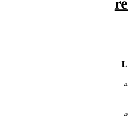
re
L
21
20