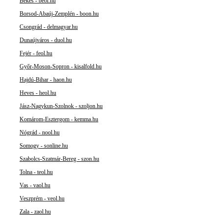
Békés - beol.hu
Borsod-Abaúj-Zemplén - boon.hu
Csongrád - delmagyar.hu
Dunaújváros - duol.hu
Fejér - feol.hu
Győr-Moson-Sopron - kisalfold.hu
Hajdú-Bihar - haon.hu
Heves - heol.hu
Jász-Nagykun-Szolnok - szoljon.hu
Komárom-Esztergom - kemma.hu
Nógrád - nool.hu
Somogy - sonline.hu
Szabolcs-Szatmár-Bereg - szon.hu
Tolna - teol.hu
Vas - vaol.hu
Veszprém - veol.hu
Zala - zaol.hu