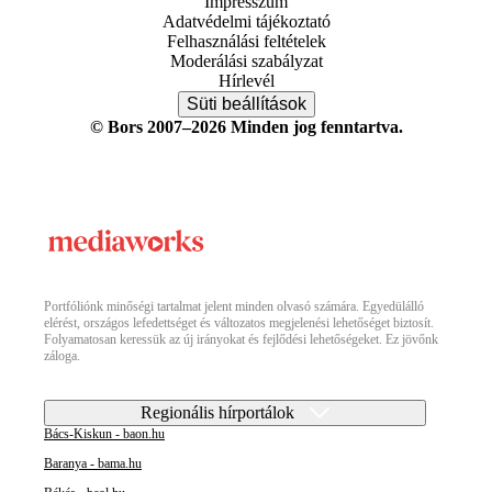
Impresszum
Adatvédelmi tájékoztató
Felhasználási feltételek
Moderálási szabályzat
Hírlevél
Süti beállítások
© Bors 2007–2026 Minden jog fenntartva.
Portfóliónk minőségi tartalmat jelent minden olvasó számára. Egyedülálló
elérést, országos lefedettséget és változatos megjelenési lehetőséget biztosít.
Folyamatosan keressük az új irányokat és fejlődési lehetőségeket. Ez jövőnk
záloga.
Regionális hírportálok
Bács-Kiskun - baon.hu
Baranya - bama.hu