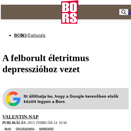
BORS
/
Egészség
A felborult életritmus
depresszióhoz vezet
Itt állíthatja be, hogy a Google keresőben elsők
között legyen a Bors
VALENTIN-NAP
PUBLIKÁLÁS:
2013. FEBRUÁR 14. 16:56
blog
öngyilkosság
depresszió