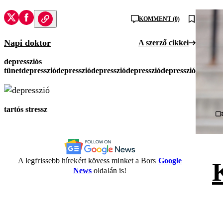
KOMMENT (0)
Napi doktor
A szerző cikkei
depressziós
tünet
depresszió
depresszió
depresszió
depresszió
depresszió
tartós stressz
A legfrissebb hírekért kövess minket a Bors
Google
News
oldalán is!