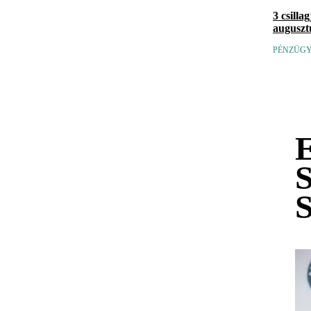
3 csilla
auguszt
PÉNZÜGY