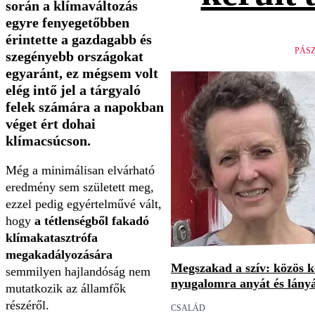
során a klímaváltozás
egyre fenyegetőbben
érintette a gazdagabb és
PÁS
szegényebb országokat
egyaránt, ez mégsem volt
elég intő jel a tárgyaló
felek számára a napokban
véget ért dohai
klímacsúcson.
Még a minimálisan elvárható
eredmény sem született meg,
ezzel pedig egyértelművé vált,
hogy
a tétlenségből fakadó
klímakatasztrófa
megakadályozására
Megszakad a szív: közös 
semmilyen hajlandóság nem
nyugalomra anyát és lány
mutatkozik az államfők
részéről.
CSALÁD