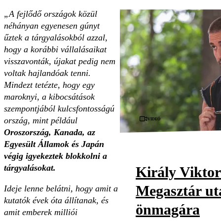
„A fejlődő országok közül
néhányan egyenesen gúnyt
űztek a tárgyalásokból azzal,
hogy a korábbi vállalásaikat
visszavonták, újakat pedig nem
voltak hajlandóak tenni.
Mindezt tetézte, hogy egy
maroknyi, a kibocsátások
szempontjából kulcsfontosságú
Videó
ország, mint például
Oroszország, Kanada, az
Egyesült Államok és Japán
végig igyekeztek blokkolni a
tárgyalásokat.
Király Viktor
Megasztár utá
Ideje lenne belátni, hogy amit a
kutatók évek óta állítanak, és
önmagára
amit emberek milliói