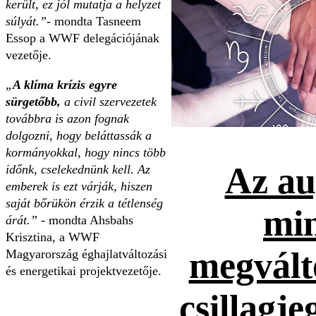
került, ez jól mutatja a helyzet
súlyát.”
- mondta Tasneem
Essop a WWF delegációjának
vezetője.
„
A klíma krízis egyre
sürgetőbb,
a civil szervezetek
továbbra is azon fognak
dolgozni, hogy beláttassák a
kormányokkal, hogy nincs több
Az au
időnk, cselekednünk kell. Az
emberek is ezt várják, hiszen
saját bőrükön érzik a tétlenség
mi
árát.”
- mondta Ahsbahs
Krisztina, a WWF
megvált
Magyarország éghajlatváltozási
és energetikai projektvezetője.
csillagje