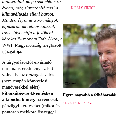
tapasztaltak meg csak ebben az
évben, még sürgetőbbé teszi a
KIRÁLY VIKTOR
klímaváltozás
elleni harcot.
Minden év, amit a kormányok
elpazarolnak tétlenségükkel,
csak súlyosbítja a jövőbeni
károkat!”
- mondta Fáth Ákos, a
WWF Magyarország megbízott
igazgatója.
A tárgyalásoktól elvárható
minimális eredmény az lett
volna, ha az országok valós
(nem csupán könyvelési
Videó
manőverekkel elért)
kibocsátás-csökkentésben
Egyre nagyobb a felháborodás 
állapodnak meg,
ha rendezik a
SEBESTYÉN BALÁZS
pénzügyi kérdéseket (mikor és
pontosan mekkora összeggel