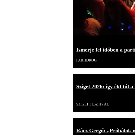
Ismerje fel időben a part
PARTIDROG
Sziget 2026: így éld túl a
Videó
SZIGET FESZTIVÁL
Rácz Gergő: „Próbálok mi