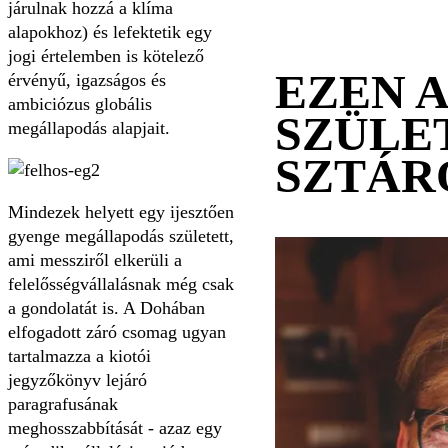
járulnak hozzá a klíma
alapokhoz) és lefektetik egy
jogi értelemben is kötelező
EZEN 
érvényű, igazságos és
ambiciózus globális
SZÜLE
megállapodás alapjait.
SZTÁR
Mindezek helyett egy ijesztően
gyenge megállapodás született,
ami messziről elkerüli a
felelősségvállalásnak még csak
a gondolatát is. A Dohában
elfogadott záró csomag ugyan
tartalmazza a kiotói
jegyzőkönyv lejáró
paragrafusának
meghosszabbítását - azaz egy