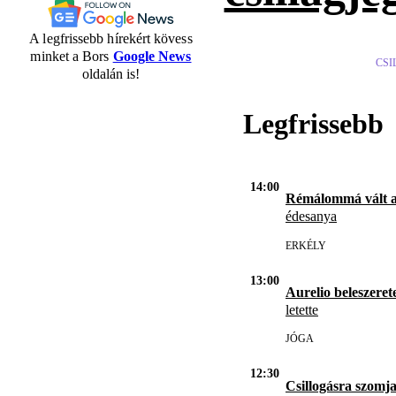
A legfrissebb hírekért kövess
minket a Bors
Google News
CSI
oldalán is!
Legfrissebb
14:00
Rémálommá vált 
édesanya
ERKÉLY
13:00
Aurelio beleszerete
letette
JÓGA
12:30
Csillogásra szomja