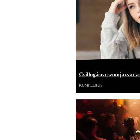
Csillogásra szomjazva: 
KOMPLEXUS