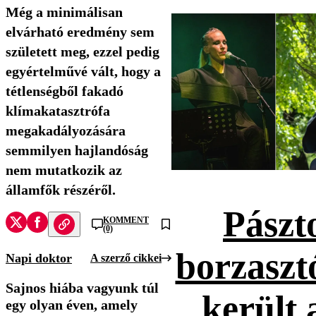
Még a minimálisan
elvárható eredmény sem
született meg, ezzel pedig
egyértelművé vált, hogy a
tétlenségből fakadó
klímakatasztrófa
megakadályozására
semmilyen hajlandóság
nem mutatkozik az
államfők részéről.
Pászt
KOMMENT
(0)
borzaszt
Napi doktor
A szerző cikkei
Sajnos hiába vagyunk túl
került 
egy olyan éven, amely