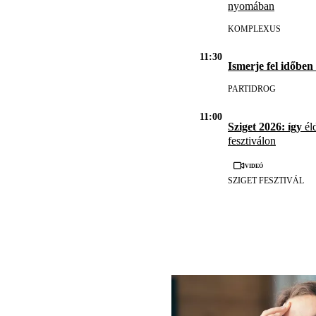
nyomában
KOMPLEXUS
11:30
Ismerje fel időben
PARTIDROG
11:00
Sziget 2026: így
éld
fesztiválon
Videó
SZIGET FESZTIVÁL