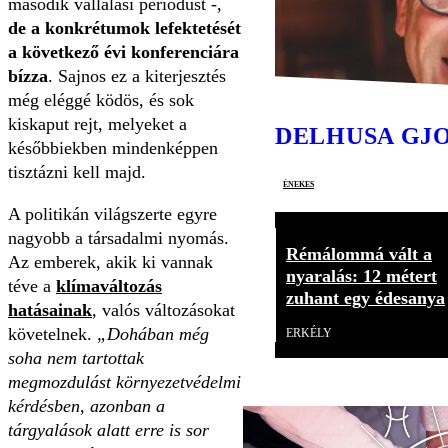
második vállalási periódust -,
de a konkrétumok lefektetését
a következő évi konferenciára
bízza
. Sajnos ez a kiterjesztés
még eléggé ködös, és sok
kiskaput rejt, melyeket a
DELHUSA GJ
későbbiekben mindenképpen
tisztázni kell majd.
énekes
A politikán világszerte egyre
nagyobb a társadalmi nyomás.
Rémálommá vált a
Az emberek, akik ki vannak
nyaralás: 12 métert
téve a
klímaváltozás
zuhant egy édesanya
hatásainak
, valós változásokat
követelnek.
„Dohában még
ERKÉLY
soha nem tartottak
megmozdulást környezetvédelmi
kérdésben, azonban a
tárgyalások alatt erre is sor