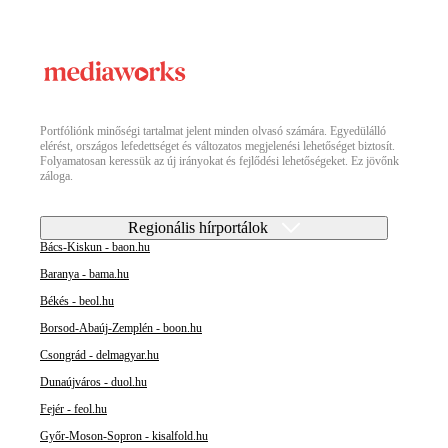
Portfóliónk minőségi tartalmat jelent minden olvasó számára. Egyedülálló
elérést, országos lefedettséget és változatos megjelenési lehetőséget biztosít.
Folyamatosan keressük az új irányokat és fejlődési lehetőségeket. Ez jövőnk
záloga.
Regionális hírportálok
Bács-Kiskun - baon.hu
Baranya - bama.hu
Békés - beol.hu
Borsod-Abaúj-Zemplén - boon.hu
Csongrád - delmagyar.hu
Dunaújváros - duol.hu
Fejér - feol.hu
Győr-Moson-Sopron - kisalfold.hu