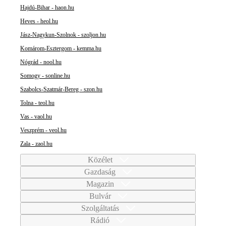
Hajdú-Bihar - haon.hu
Heves - heol.hu
Jász-Nagykun-Szolnok - szoljon.hu
Komárom-Esztergom - kemma.hu
Nógrád - nool.hu
Somogy - sonline.hu
Szabolcs-Szatmár-Bereg - szon.hu
Tolna - teol.hu
Vas - vaol.hu
Veszprém - veol.hu
Zala - zaol.hu
Közélet
Gazdaság
Magazin
Bulvár
Szolgáltatás
Rádió