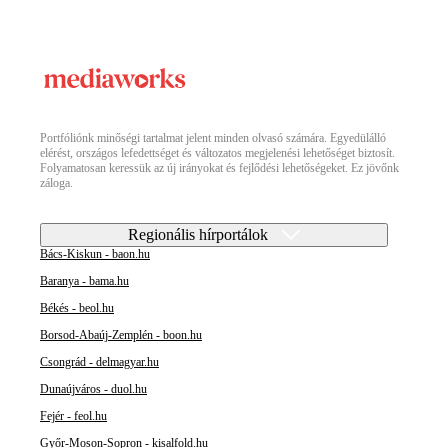
Portfóliónk minőségi tartalmat jelent minden olvasó számára. Egyedülálló
elérést, országos lefedettséget és változatos megjelenési lehetőséget biztosít.
Folyamatosan keressük az új irányokat és fejlődési lehetőségeket. Ez jövőnk
záloga.
Regionális hírportálok
Bács-Kiskun - baon.hu
Baranya - bama.hu
Békés - beol.hu
Borsod-Abaúj-Zemplén - boon.hu
Csongrád - delmagyar.hu
Dunaújváros - duol.hu
Fejér - feol.hu
Győr-Moson-Sopron - kisalfold.hu