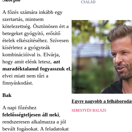
CSALÁD
A főzés számára inkább egy
szertartás, mintsem
kötelezettség. Ösztönösen ért a
betegeket gyógyító, erősítő
ételek elkészítéséhez. Szívesen
kísérletez a gyógyteák
kombinációival is. Elvárja,
hogy amit elénk letesz,
azt
maradéktalanul fogyasszuk el
,
elvei miatt nem tűri a
finnyáskodást.
Videó
Bak
Egyre nagyobb a felháborodás 
A napi főzéshez
SEBESTYÉN BALÁZS
felelősségteljesen áll neki
,
rendszeresen alkalmazza a jól
bevált fogásokat. A feladatokat