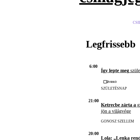
CSI
Legfrissebb
6:00
Így lepte meg
szüle
Videó
SZÜLETÉSNAP
21:00
Ketrecbe zárta a
gy
jön a világvége
GONOSZ SZELLEM
20:00
Lola: „Lenka ren