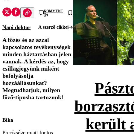
KOMMENT
(0)
Napi doktor
A szerző cikkei
A főzés és az azzal
kapcsolatos tevékenységek
minden háztartásban jelen
vannak. A kérdés az, hogy
csillagjegyünk miként
befolyásolja
hozzáállásunkat?
Pászt
Megtudhatjuk, milyen
főző-típusba tartozunk!
borzaszt
került 
Bika
Precízsége miatt fontos