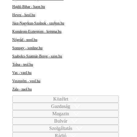
Hajdú-Bihar - haon.hu
Heves - heol.hu
Jász-Nagykun-Szolnok - szoljon.hu
Komárom-Esztergom - kemma.hu
Nógrád - nool.hu
Somogy - sonline.hu
Szabolcs-Szatmár-Bereg - szon.hu
Tolna - teol.hu
Vas - vaol.hu
Veszprém - veol.hu
Zala - zaol.hu
Közélet
Gazdaság
Magazin
Bulvár
Szolgáltatás
Rádió