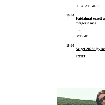
LOLA GYERMEKE
19:00
Fájdalmat érzett a
mérgezte meg
18+
GYERMEK
18:30
Sziget 2026: így
ker
SZIGET