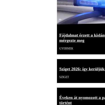
18+
Fájdalmat érzett a kislán
mérgezte meg
GYERMEK
Sziget 2026: így kerüljük
SZIGET
Éveken át nyomozott a p
történt