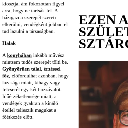
kiosztja, ám fokozottan figyel
arra, hogy ne tartsák fel. A
EZEN 
házigazda szerepét szereti
elkerülni, vendégként jobban el
SZÜLE
tud lazulni a társaságban.
SZTÁR
Halak
A
konyhában
inkább művész
mintsem tudós szerepét tölti be.
Gyönyörűen tálal, érzéssel
főz
, előfordulhat azonban, hogy
lazasága miatt, kihagy vagy
felcserél egy-két hozzávalót.
Időérzéketlensége miatt, a
vendégek gyakran a kínáló
étellel telieszik magukat a
főétkezés előtt.