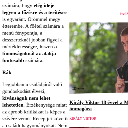
számára, hogy
elég ideje
legyen a főzésre és a terítésre
PÁS
is egyaránt. Örömmel megy
étterembe. A főétel számára a
menü fénypontja, a
desszerteknél jobban figyel a
mértékletességre, hiszen
a
finomságoknál az alakja
fontosabb
számára.
Rák
Legjobban a családjáról való
Videó
gondoskodást élvezi,
kívánságuk nem lehet
Király Viktor 18 évvel a M
lehetetlen
. Érzékenysége miatt
önmagára
az apróbb kritikákat is képes a
szívére venni. Receptjei követik
KIRÁLY VIKTOR
a családi hagyományokat. Nem