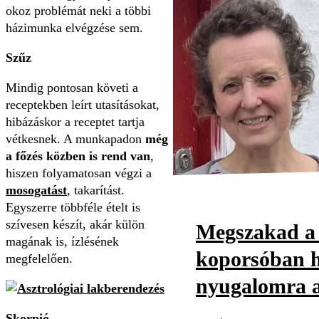
okoz problémát neki a többi
házimunka elvégzése sem.
Szűz
Mindig pontosan követi a
receptekben leírt utasításokat,
hibázáskor a receptet tartja
vétkesnek. A munkapadon
még
a főzés közben is rend van
,
hiszen folyamatosan végzi a
mosogatást
, takarítást.
Egyszerre többféle ételt is
szívesen készít, akár külön
Megszakad a 
magának is, ízlésének
koporsóban h
megfelelően.
nyugalomra a
Skorpió