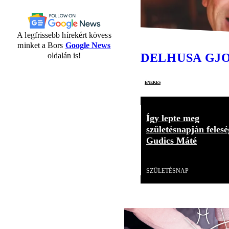
A legfrissebb hírekért kövess
minket a Bors
Google News
oldalán is!
DELHUSA GJ
énekes
Így lepte meg
születésnapján felesé
Gudics Máté
Videó
SZÜLETÉSNAP